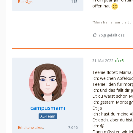
Beiträge
115
offen hat
"Mein Trainer war die Bo
Yogi gefällt das.
31. Mai 2022
+5
Teenie flötet: Mama,
Ich: welchen Apfelku
Teenie : den für mor
Ich: und das fällt dir j
Er: du warst schon M
Ich: gestern Montag?
campusmami
Er: ja
Ich : hast du meine 
AE-Team
Er: doch, aber du bis
Ich: 🤪
Erhaltene Likes
7.646
Dann müssten wir jetz