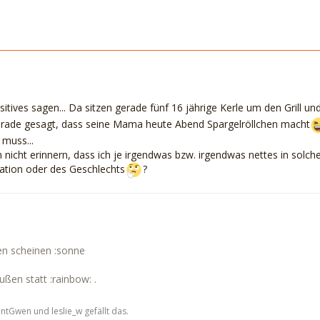
tives sagen... Da sitzen gerade fünf 16 jährige Kerle um den Grill un
rade gesagt, dass seine Mama heute Abend Spargelröllchen macht
 muss...
h nicht erinnern, dass ich je irgendwas bzw. irgendwas nettes in solc
ation oder des Geschlechts
?
n scheinen :sonne
ßen statt :rainbow: .
ntGwen und leslie_w gefällt das.