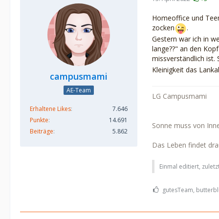
Homeoffice und Teeni
zocken
.
Gestern war ich in w
lange??" an den Kopf
missverständlich ist.
Kleinigkeit das Lank
campusmami
AE-Team
LG Campusmami
Erhaltene Likes
7.646
Punkte
14.691
Sonne muss von Inne
Beiträge
5.862
Das Leben findet drau
Einmal editiert, zulet
gutesTeam, butterbl