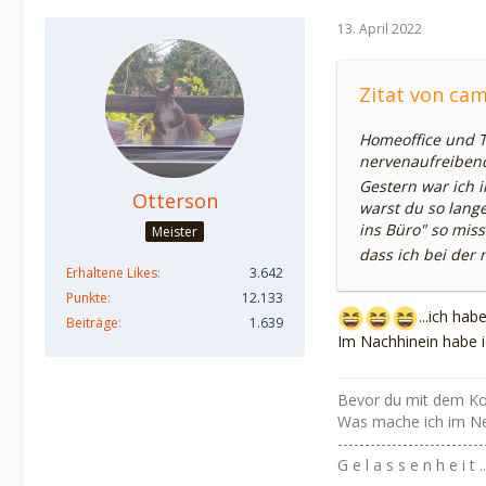
13. April 2022
Zitat von c
Homeoffice und Te
nervenaufreibend
Gestern war ich 
Otterson
warst du so lang
ins Büro" so miss
Meister
dass ich bei der
Erhaltene Likes
3.642
Punkte
12.133
...ich ha
Beiträge
1.639
Im Nachhinein habe i
Bevor du mit dem Kopf
Was mache ich im N
---------------------------
G e l a s s e n h e i t .....