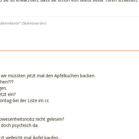
rdsteinkante" (Skateboarder)
 wir müssten jetzt mal den Apfelkuchen backen.
chen???
gen.
etzt ein?
ontag bei der Liste im cc
Abwesenheitsnotiz nicht gelesen?
t doch psychisch da.
t vielleicht mal Äpfel kaufen...