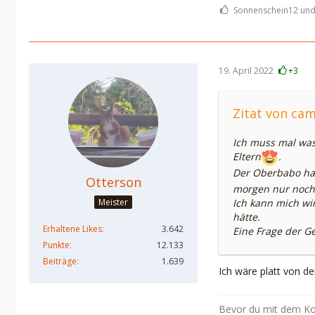
Sonnenschein12 und l
19. April 2022
+3
Zitat von c
Ich muss mal was 
Eltern
.
Der Oberbabo ha
Otterson
morgen nur noch
Meister
Ich kann mich wir
hätte.
Erhaltene Likes
3.642
Eine Frage der G
Punkte
12.133
Beiträge
1.639
Ich wäre platt von de
Bevor du mit dem Kopf