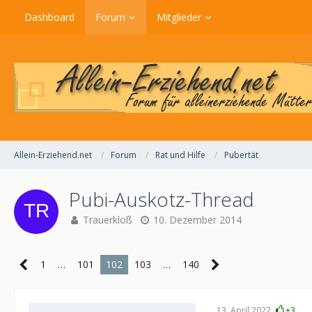
Dashboard
Forum
Mitglieder
Allein-Erziehend.net
Forum
Rat und Hilfe
Pubertät
Pubi-Auskotz-Thread
Trauerkloß
10. Dezember 2014
1
…
101
102
103
…
140
13. April 2022
+3