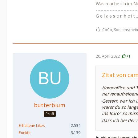
Was mache ich im N
---------------------------
G e l a s s e n h e i t .....
CoCo, Sonnenschein1
20. April 2022
+1
Zitat von c
Homeoffice und Te
nervenaufreibend
Gestern war ich 
butterblum
warst du so lang
ins Büro" so miss
Profi
dass ich bei der
Erhaltene Likes
2.534
Punkte
3.139
In ein paar Jahren s