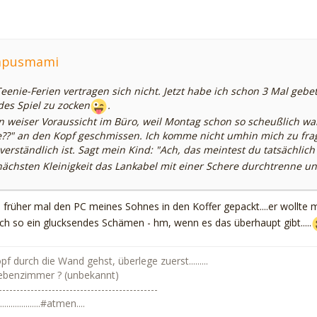
ampusmami
enie-Ferien vertragen sich nicht. Jetzt habe ich schon 3 Mal gebet
es Spiel zu zocken
.
in weiser Voraussicht im Büro, weil Montag schon so scheußlich w
e??" an den Kopf geschmissen. Ich komme nicht umhin mich zu frag
verständlich ist. Sagt mein Kind: "Ach, das meintest du tatsächlich
 nächsten Kleinigkeit das Lankabel mit einer Schere durchtrenne un
be früher mal den PC meines Sohnes in den Koffer gepackt....er wollte m
ch so ein glucksendes Schämen - hm, wenn es das überhaupt gibt.....
 durch die Wand gehst, überlege zuerst.........
ebenzimmer ? (unbekannt)
---------------------------------------------
................#atmen....