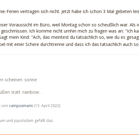
e-Ferien vertragen sich nicht. Jetzt habe ich schon 3 Mal gebeten lei
eiser Voraussicht im Büro, weil Montag schon so scheußlich war. Al
 geschmissen. Ich komme nicht umhin mich zu fragen was an: "Ich kan
 Sagt mein Kind: "Ach, das meintest du tatsächlich so, wie du es gesag
abel mit einer Schere durchtrenne und dass ich das tatsächlich auch s
n scheinen :sonne
ßen statt :rainbow: .
zt von
campusmami
(
13. April 2022
)
um und jopotsdam gefällt das.