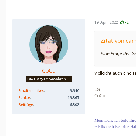
19. April 2022
+2
Zitat von c
Eine Frage der G
CoCo
Vielleicht auch eine 
Die Ewigkeit bewahrt nur die Liebe, weil sie von gleicher Natur ist. ~Khalil Gibran~
LG
Erhaltene Likes
9.940
CoCo
Punkte
19.365
Beiträge
6.302
Mein Herr, ich teile Ih
~ Elisabeth Beatrice Ha