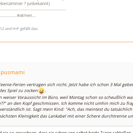
ebenzimmer ? (unbekannt)
---------------------------------------------
................#atmen....
2 und H+F gefällt das.
ampusmami
enie-Ferien vertragen sich nicht. Jetzt habe ich schon 3 Mal gebet
es Spiel zu zocken
.
in weiser Voraussicht im Büro, weil Montag schon so scheußlich w
e??" an den Kopf geschmissen. Ich komme nicht umhin mich zu frag
verständlich ist. Sagt mein Kind: "Ach, das meintest du tatsächlich
 nächsten Kleinigkeit das Lankabel mit einer Schere durchtrenne un
ind sie so erwachsen, dass sie schon von selbst beide Türen schließe