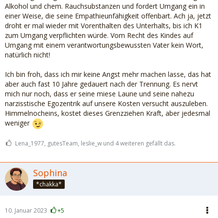
denkt. Ob es ihm einfach egal ist, dass diese Lügerei unsere
Alkohol und chem. Rauchsubstanzen und fordert Umgang ein in
Tochter einfach nur verletzt? Oder will er sie vielleicht sogar
einer Weise, die seine Empathieunfähigkeit offenbart. Ach ja, jetzt
auf eine völlig unbeholfene und verquere Art und Weise
droht er mal wieder mit Vorenthalten des Unterhalts, bis ich K1
beschützen, weil er denkt, sie ist enttäuscht, wenn die
zum Umgang verpflichten würde. Vom Recht des Kindes auf
beiden ohne sie in Urlaub fahren?
Umgang mit einem verantwortungsbewussten Vater kein Wort,
natürlich nicht!
Fakt ist jedenfalls, dass er unsere Tochter mit solchen
Aktionen immer ein kleines Stück weiter von sich wegstößt.
Ich bin froh, dass ich mir keine Angst mehr machen lasse, das hat
Das versteht er aber leider nicht.
aber auch fast 10 Jahre gedauert nach der Trennung. Es nervt
mich nur noch, dass er seine miese Laune und seine nahezu
narzisstische Egozentrik auf unsere Kosten versucht auszuleben.
Himmelnocheins, kostet dieses Grenzziehen Kraft, aber jedesmal
weniger
Lena_1977, gutesTeam, leslie_w und 4 weiteren gefällt das.
Sophina
*chakka*
10. Januar 2023
+5