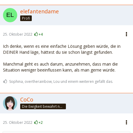
elefantendame
Profi
25. Oktober 2022
+4
Ich denke, wenn es eine einfache Lösung geben würde, die in
DEINER Hand läge, hättest du sie schon längst gefunden.
Manchmal geht es auch darum, anzunehmen, dass man die
Situation weniger beeinflussen kann, als man gerne würde.
Sophina, overtherainbow, Lou und einem weiteren gefällt das.
CoCo
Die Ewigkeit bewahrt nur die Liebe, weil sie von gleicher Natur ist. ~Khalil Gibran~
25. Oktober 2022
+2