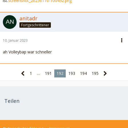
ist.
Screenshot_20230110-100452.png
anitadr
Fortgeschrittener
10. Januar 2023
ah Volleybap war schneller
1
…
191
192
193
194
195
Teilen