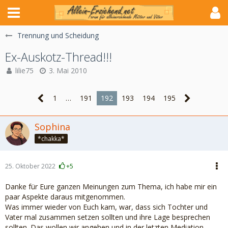
Trennung und Scheidung
Ex-Auskotz-Thread!!!
lilie75
3. Mai 2010
1
…
191
192
193
194
195
Sophina
*chakka*
25. Oktober 2022
+5
Danke für Eure ganzen Meinungen zum Thema, ich habe mir ein
paar Aspekte daraus mitgenommen.
Was immer wieder von Euch kam, war, dass sich Tochter und
Vater mal zusammen setzen sollten und ihre Lage besprechen
sollten. Das wollen wir angehen und in der letzten Mediation