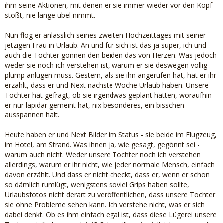
ihm seine Aktionen, mit denen er sie immer wieder vor den Kopf
stößt, nie lange übel nimmt.
Nun flog er anlässlich seines zweiten Hochzeittages mit seiner
jetzigen Frau in Urlaub. An und für sich ist das ja super, ich und
auch die Tochter gönnen den beiden das von Herzen. Was jedoch
weder sie noch ich verstehen ist, warum er sie deswegen völlig
plump anlügen muss. Gestern, als sie ihn angerufen hat, hat er ihr
erzählt, dass er und Next nächste Woche Urlaub haben. Unsere
Tochter hat gefragt, ob sie irgendwas geplant hätten, woraufhin
er nur lapidar gemeint hat, nix besonderes, ein bisschen
ausspannen halt.
Heute haben er und Next Bilder im Status - sie beide im Flugzeug,
im Hotel, am Strand. Was ihnen ja, wie gesagt, gegönnt sei -
warum auch nicht. Weder unsere Tochter noch ich verstehen
allerdings, warum er ihr nicht, wie jeder normale Mensch, einfach
davon erzählt. Und dass er nicht checkt, dass er, wenn er schon
so dämlich rumlügt, wenigstens soviel Grips haben sollte,
Urlaubsfotos nicht derart zu veröffentlichen, dass unsere Tochter
sie ohne Probleme sehen kann. Ich verstehe nicht, was er sich
dabei denkt. Ob es ihm einfach egal ist, dass diese Lügerei unsere