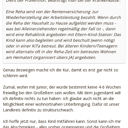
Dient der Prävention. Beantragt man bei der
Krankenkasse
.
Eine Reha wird von der
Rentenversicherung
zur
Wiederherstellung der Arbeitsleistung bezahlt. Wenn durch
die Reha der Haushalt zu Hause aufgelöst werden muss -
was bei Alleinerziehenden regelmäßig der Fall ist -, dann
wird eine Rehaklinik angeboten mit Eltern-Kind-Station: Das
Kind kann also begleiten und wird beschult (wenn nötig)
oder in einer KiTa betreut. Bei älteren Kindern/Teenagern
wird alternativ oft in der Reha-Zeit ein betreutes Wohnen
am Heimatort (organisiert übers JA) angeboten.
Genau deswegen mache ich die Kur, damit es erst gar nicht so
schlimm wird.
Zumal, wohin mit Junior, der würde bestimmt keine 4-6 Wochen
freiwillig bei den Großeltern sein wollen. Mit dem Jugendamt will
ich definitiv nichts zu tun haben- ich glaube auch nicht an die
Möglichkeit einer wohnortnahen Unterbringung. Dafür ist unser
Landkreis definitiv zu strukturschwach.
Ich hoffe jetzt nur, dass Kind mitfahren kann. Sonst kann ich mir
das Abschminken - alles vorher organisieren und die Großeltern