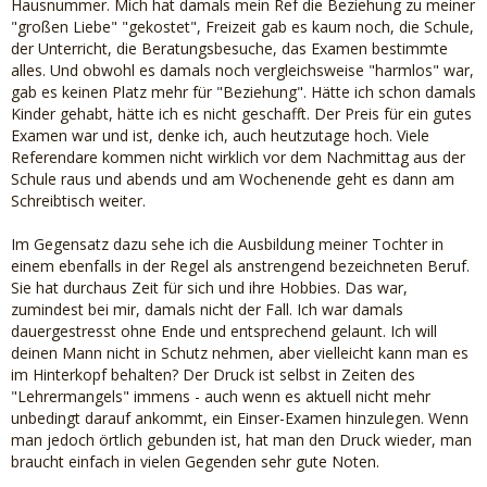
Hausnummer. Mich hat damals mein Ref die Beziehung zu meiner
"großen Liebe" "gekostet", Freizeit gab es kaum noch, die Schule,
der Unterricht, die Beratungsbesuche, das Examen bestimmte
alles. Und obwohl es damals noch vergleichsweise "harmlos" war,
gab es keinen Platz mehr für "Beziehung". Hätte ich schon damals
Kinder gehabt, hätte ich es nicht geschafft. Der Preis für ein gutes
Examen war und ist, denke ich, auch heutzutage hoch. Viele
Referendare kommen nicht wirklich vor dem Nachmittag aus der
Schule raus und abends und am Wochenende geht es dann am
Schreibtisch weiter.
Im Gegensatz dazu sehe ich die Ausbildung meiner Tochter in
einem ebenfalls in der Regel als anstrengend bezeichneten Beruf.
Sie hat durchaus Zeit für sich und ihre Hobbies. Das war,
zumindest bei mir, damals nicht der Fall. Ich war damals
dauergestresst ohne Ende und entsprechend gelaunt. Ich will
deinen Mann nicht in Schutz nehmen, aber vielleicht kann man es
im Hinterkopf behalten? Der Druck ist selbst in Zeiten des
"Lehrermangels" immens - auch wenn es aktuell nicht mehr
unbedingt darauf ankommt, ein Einser-Examen hinzulegen. Wenn
man jedoch örtlich gebunden ist, hat man den Druck wieder, man
braucht einfach in vielen Gegenden sehr gute Noten.