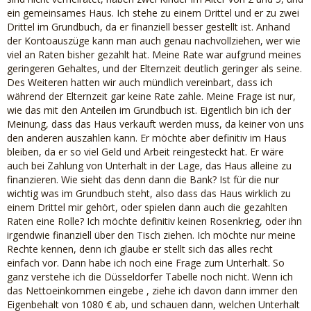
ein gemeinsames Haus. Ich stehe zu einem Drittel und er zu zwei
Drittel im Grundbuch, da er finanziell besser gestellt ist. Anhand
der Kontoauszüge kann man auch genau nachvollziehen, wer wie
viel an Raten bisher gezahlt hat. Meine Rate war aufgrund meines
geringeren Gehaltes, und der Elternzeit deutlich geringer als seine.
Des Weiteren hatten wir auch mündlich vereinbart, dass ich
während der Elternzeit gar keine Rate zahle. Meine Frage ist nur,
wie das mit den Anteilen im Grundbuch ist. Eigentlich bin ich der
Meinung, dass das Haus verkauft werden muss, da keiner von uns
den anderen auszahlen kann. Er möchte aber definitiv im Haus
bleiben, da er so viel Geld und Arbeit reingesteckt hat. Er wäre
auch bei Zahlung von Unterhalt in der Lage, das Haus alleine zu
finanzieren. Wie sieht das denn dann die Bank? Ist für die nur
wichtig was im Grundbuch steht, also dass das Haus wirklich zu
einem Drittel mir gehört, oder spielen dann auch die gezahlten
Raten eine Rolle? Ich möchte definitiv keinen Rosenkrieg, oder ihn
irgendwie finanziell über den Tisch ziehen. Ich möchte nur meine
Rechte kennen, denn ich glaube er stellt sich das alles recht
einfach vor. Dann habe ich noch eine Frage zum Unterhalt. So
ganz verstehe ich die Düsseldorfer Tabelle noch nicht. Wenn ich
das Nettoeinkommen eingebe , ziehe ich davon dann immer den
Eigenbehalt von 1080 € ab, und schauen dann, welchen Unterhalt