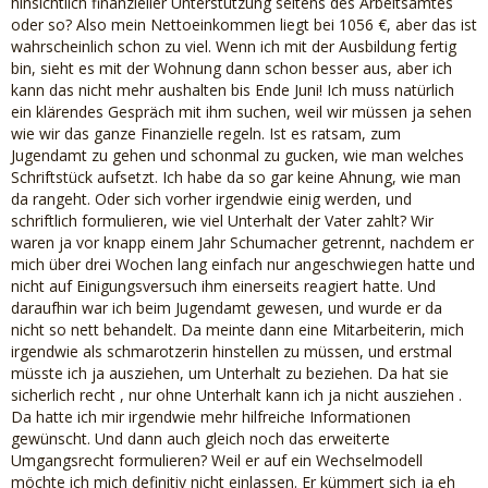
hinsichtlich finanzieller Unterstützung seitens des Arbeitsamtes
oder so? Also mein Nettoeinkommen liegt bei 1056 €, aber das ist
wahrscheinlich schon zu viel. Wenn ich mit der Ausbildung fertig
bin, sieht es mit der Wohnung dann schon besser aus, aber ich
kann das nicht mehr aushalten bis Ende Juni! Ich muss natürlich
ein klärendes Gespräch mit ihm suchen, weil wir müssen ja sehen
wie wir das ganze Finanzielle regeln. Ist es ratsam, zum
Jugendamt zu gehen und schonmal zu gucken, wie man welches
Schriftstück aufsetzt. Ich habe da so gar keine Ahnung, wie man
da rangeht. Oder sich vorher irgendwie einig werden, und
schriftlich formulieren, wie viel Unterhalt der Vater zahlt? Wir
waren ja vor knapp einem Jahr Schumacher getrennt, nachdem er
mich über drei Wochen lang einfach nur angeschwiegen hatte und
nicht auf Einigungsversuch ihm einerseits reagiert hatte. Und
daraufhin war ich beim Jugendamt gewesen, und wurde er da
nicht so nett behandelt. Da meinte dann eine Mitarbeiterin, mich
irgendwie als schmarotzerin hinstellen zu müssen, und erstmal
müsste ich ja ausziehen, um Unterhalt zu beziehen. Da hat sie
sicherlich recht , nur ohne Unterhalt kann ich ja nicht ausziehen .
Da hatte ich mir irgendwie mehr hilfreiche Informationen
gewünscht. Und dann auch gleich noch das erweiterte
Umgangsrecht formulieren? Weil er auf ein Wechselmodell
möchte ich mich definitiv nicht einlassen. Er kümmert sich ja eh