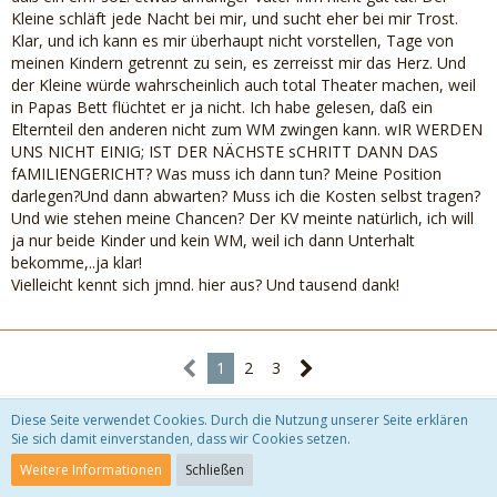
Kleine schläft jede Nacht bei mir, und sucht eher bei mir Trost.
Klar, und ich kann es mir überhaupt nicht vorstellen, Tage von
meinen Kindern getrennt zu sein, es zerreisst mir das Herz. Und
der Kleine würde wahrscheinlich auch total Theater machen, weil
in Papas Bett flüchtet er ja nicht. Ich habe gelesen, daß ein
Elternteil den anderen nicht zum WM zwingen kann. wIR WERDEN
UNS NICHT EINIG; IST DER NÄCHSTE sCHRITT DANN DAS
fAMILIENGERICHT? Was muss ich dann tun? Meine Position
darlegen?Und dann abwarten? Muss ich die Kosten selbst tragen?
Und wie stehen meine Chancen? Der KV meinte natürlich, ich will
ja nur beide Kinder und kein WM, weil ich dann Unterhalt
bekomme,..ja klar!
Vielleicht kennt sich jmnd. hier aus? Und tausend dank!
1
2
3
Diese Seite verwendet Cookies. Durch die Nutzung unserer Seite erklären
Sie sich damit einverstanden, dass wir Cookies setzen.
Weitere Informationen
Schließen
Teilen