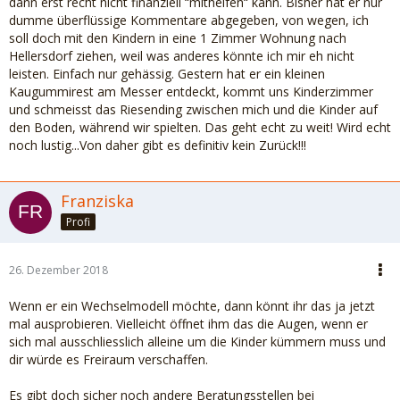
dann erst recht nicht finanziell “mithelfen“ kann. Bisher hat er nur
dumme überflüssige Kommentare abgegeben, von wegen, ich
soll doch mit den Kindern in eine 1 Zimmer Wohnung nach
Hellersdorf ziehen, weil was anderes könnte ich mir eh nicht
leisten. Einfach nur gehässig. Gestern hat er ein kleinen
Kaugummirest am Messer entdeckt, kommt uns Kinderzimmer
und schmeisst das Riesending zwischen mich und die Kinder auf
den Boden, während wir spielten. Das geht echt zu weit! Wird echt
noch lustig...Von daher gibt es definitiv kein Zurück!!!
Franziska
Profi
26. Dezember 2018
Wenn er ein Wechselmodell möchte, dann könnt ihr das ja jetzt
mal ausprobieren. Vielleicht öffnet ihm das die Augen, wenn er
sich mal ausschliesslich alleine um die Kinder kümmern muss und
dir würde es Freiraum verschaffen.
Es gibt doch sicher noch andere Beratungsstellen bei