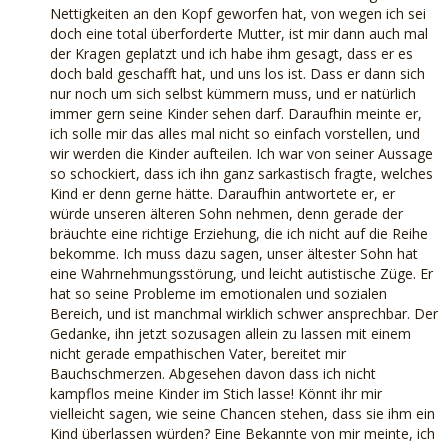
Nettigkeiten an den Kopf geworfen hat, von wegen ich sei
doch eine total überforderte Mutter, ist mir dann auch mal
der Kragen geplatzt und ich habe ihm gesagt, dass er es
doch bald geschafft hat, und uns los ist. Dass er dann sich
nur noch um sich selbst kümmern muss, und er natürlich
immer gern seine Kinder sehen darf. Daraufhin meinte er,
ich solle mir das alles mal nicht so einfach vorstellen, und
wir werden die Kinder aufteilen. Ich war von seiner Aussage
so schockiert, dass ich ihn ganz sarkastisch fragte, welches
Kind er denn gerne hätte. Daraufhin antwortete er, er
würde unseren älteren Sohn nehmen, denn gerade der
bräuchte eine richtige Erziehung, die ich nicht auf die Reihe
bekomme. Ich muss dazu sagen, unser ältester Sohn hat
eine Wahrnehmungsstörung, und leicht autistische Züge. Er
hat so seine Probleme im emotionalen und sozialen
Bereich, und ist manchmal wirklich schwer ansprechbar. Der
Gedanke, ihn jetzt sozusagen allein zu lassen mit einem
nicht gerade empathischen Vater, bereitet mir
Bauchschmerzen. Abgesehen davon dass ich nicht
kampflos meine Kinder im Stich lasse! Könnt ihr mir
vielleicht sagen, wie seine Chancen stehen, dass sie ihm ein
Kind überlassen würden? Eine Bekannte von mir meinte, ich