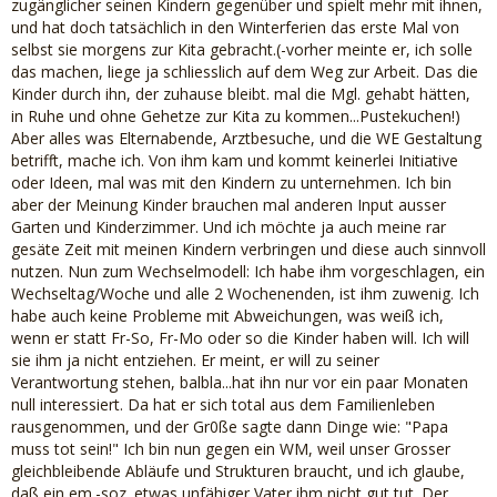
zugänglicher seinen Kindern gegenüber und spielt mehr mit ihnen,
und hat doch tatsächlich in den Winterferien das erste Mal von
selbst sie morgens zur Kita gebracht.(-vorher meinte er, ich solle
das machen, liege ja schliesslich auf dem Weg zur Arbeit. Das die
Kinder durch ihn, der zuhause bleibt. mal die Mgl. gehabt hätten,
in Ruhe und ohne Gehetze zur Kita zu kommen...Pustekuchen!)
Aber alles was Elternabende, Arztbesuche, und die WE Gestaltung
betrifft, mache ich. Von ihm kam und kommt keinerlei Initiative
oder Ideen, mal was mit den Kindern zu unternehmen. Ich bin
aber der Meinung Kinder brauchen mal anderen Input ausser
Garten und Kinderzimmer. Und ich möchte ja auch meine rar
gesäte Zeit mit meinen Kindern verbringen und diese auch sinnvoll
nutzen. Nun zum Wechselmodell: Ich habe ihm vorgeschlagen, ein
Wechseltag/Woche und alle 2 Wochenenden, ist ihm zuwenig. Ich
habe auch keine Probleme mit Abweichungen, was weiß ich,
wenn er statt Fr-So, Fr-Mo oder so die Kinder haben will. Ich will
sie ihm ja nicht entziehen. Er meint, er will zu seiner
Verantwortung stehen, balbla...hat ihn nur vor ein paar Monaten
null interessiert. Da hat er sich total aus dem Familienleben
rausgenommen, und der Gr0ße sagte dann Dinge wie: "Papa
muss tot sein!" Ich bin nun gegen ein WM, weil unser Grosser
gleichbleibende Abläufe und Strukturen braucht, und ich glaube,
daß ein em.-soz. etwas unfähiger Vater ihm nicht gut tut. Der