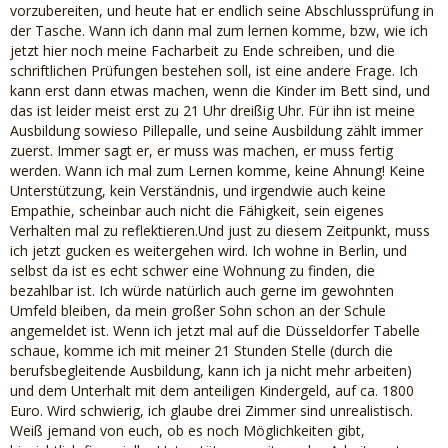
vorzubereiten, und heute hat er endlich seine Abschlussprüfung in
der Tasche. Wann ich dann mal zum lernen komme, bzw, wie ich
jetzt hier noch meine Facharbeit zu Ende schreiben, und die
schriftlichen Prüfungen bestehen soll, ist eine andere Frage. Ich
kann erst dann etwas machen, wenn die Kinder im Bett sind, und
das ist leider meist erst zu 21 Uhr dreißig Uhr. Für ihn ist meine
Ausbildung sowieso Pillepalle, und seine Ausbildung zählt immer
zuerst. Immer sagt er, er muss was machen, er muss fertig
werden. Wann ich mal zum Lernen komme, keine Ahnung! Keine
Unterstützung, kein Verständnis, und irgendwie auch keine
Empathie, scheinbar auch nicht die Fähigkeit, sein eigenes
Verhalten mal zu reflektieren.Und just zu diesem Zeitpunkt, muss
ich jetzt gucken es weitergehen wird. Ich wohne in Berlin, und
selbst da ist es echt schwer eine Wohnung zu finden, die
bezahlbar ist. Ich würde natürlich auch gerne im gewohnten
Umfeld bleiben, da mein großer Sohn schon an der Schule
angemeldet ist. Wenn ich jetzt mal auf die Düsseldorfer Tabelle
schaue, komme ich mit meiner 21 Stunden Stelle (durch die
berufsbegleitende Ausbildung, kann ich ja nicht mehr arbeiten)
und dem Unterhalt mit dem anteiligen Kindergeld, auf ca. 1800
Euro. Wird schwierig, ich glaube drei Zimmer sind unrealistisch.
Weiß jemand von euch, ob es noch Möglichkeiten gibt,