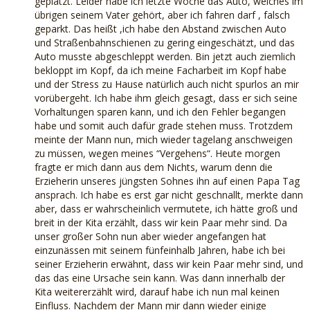
geplatzt. Leider habe ich letzte Woche das Auto, welches im
übrigen seinem Vater gehört, aber ich fahren darf , falsch
geparkt. Das heißt ,ich habe den Abstand zwischen Auto
und Straßenbahnschienen zu gering eingeschätzt, und das
Auto musste abgeschleppt werden. Bin jetzt auch ziemlich
bekloppt im Kopf, da ich meine Facharbeit im Kopf habe
und der Stress zu Hause natürlich auch nicht spurlos an mir
vorübergeht. Ich habe ihm gleich gesagt, dass er sich seine
Vorhaltungen sparen kann, und ich den Fehler begangen
habe und somit auch dafür grade stehen muss. Trotzdem
meinte der Mann nun, mich wieder tagelang anschweigen
zu müssen, wegen meines “Vergehens“. Heute morgen
fragte er mich dann aus dem Nichts, warum denn die
Erzieherin unseres jüngsten Sohnes ihn auf einen Papa Tag
ansprach. Ich habe es erst gar nicht geschnallt, merkte dann
aber, dass er wahrscheinlich vermutete, ich hätte groß und
breit in der Kita erzählt, dass wir kein Paar mehr sind. Da
unser großer Sohn nun aber wieder angefangen hat
einzunässen mit seinem fünfeinhalb Jahren, habe ich bei
seiner Erzieherin erwähnt, dass wir kein Paar mehr sind, und
das das eine Ursache sein kann. Was dann innerhalb der
Kita weitererzählt wird, darauf habe ich nun mal keinen
Einfluss. Nachdem der Mann mir dann wieder einige