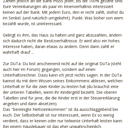
Zahlen jedoch an die Bank muss jeder, bis die 100% gezahlt sind.
Eure Vereinbarungen als paar im Innenverhältnis interessiert
keinen auf der Bank. Mit jedem Euro, den er nicht zahlt, stehst du
im Senkel. (und natürlich umgekehrt). Punkt. Was bisher von wem
bezahlt wurde, ist uninteressant.
Gelingt es ihm, das Haus zu halten und ganz abzuzahlen, ändern
sich dadurch nicht die Besitzverhältnisse. Er wird also ein hohes
Interesse haben, daran etwas zu ändern. Denn dann zahlt er
wahrhaft drauf ...
Zur DüTa: Du bist anscheinend nicht auf die original DüTa (steht
auch hier im Forum) gegangen, sondern auf einen
Unterhaltsrechner. Dazu kann ich jetzt nichts sagen. In der DüTa
kannst du mit dem Wissen seines Einkommens ablesen, welchen
Unterhalt er für die zwei Kinder zu leisten hat (du brauchst eine
der unteren Tabellen, wenn ihr Kindergeld bezieht. Die oberen
Tabellen sind für jene, die die Kinder erst in der Steuererklärung
angeben und dann absetzen).
Das "bereinigte Nettoeinkommen" ist da ausschlaggebend bei
euch. Der Selbstbehalt ist nur interessant, wenn Ex so wenig
verdient, dass er keinen oder nur teilweise Unterhalt leisten kann.
Bei einem Häuslebauer ist das eher unwahrscheinlich.