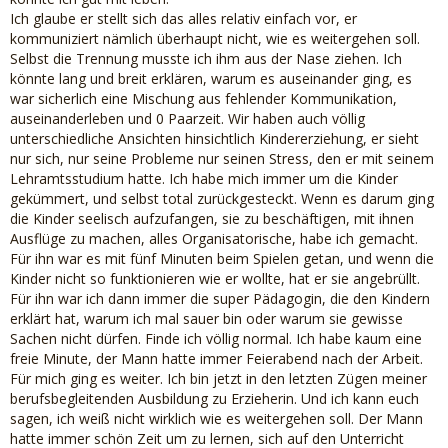
Ich glaube er stellt sich das alles relativ einfach vor, er
kommuniziert nämlich überhaupt nicht, wie es weitergehen soll.
Selbst die Trennung musste ich ihm aus der Nase ziehen. Ich
könnte lang und breit erklären, warum es auseinander ging, es
war sicherlich eine Mischung aus fehlender Kommunikation,
auseinanderleben und 0 Paarzeit. Wir haben auch völlig
unterschiedliche Ansichten hinsichtlich Kindererziehung, er sieht
nur sich, nur seine Probleme nur seinen Stress, den er mit seinem
Lehramtsstudium hatte. Ich habe mich immer um die Kinder
gekümmert, und selbst total zurückgesteckt. Wenn es darum ging
die Kinder seelisch aufzufangen, sie zu beschäftigen, mit ihnen
Ausflüge zu machen, alles Organisatorische, habe ich gemacht.
Für ihn war es mit fünf Minuten beim Spielen getan, und wenn die
Kinder nicht so funktionieren wie er wollte, hat er sie angebrüllt.
Für ihn war ich dann immer die super Pädagogin, die den Kindern
erklärt hat, warum ich mal sauer bin oder warum sie gewisse
Sachen nicht dürfen. Finde ich völlig normal. Ich habe kaum eine
freie Minute, der Mann hatte immer Feierabend nach der Arbeit.
Für mich ging es weiter. Ich bin jetzt in den letzten Zügen meiner
berufsbegleitenden Ausbildung zu Erzieherin. Und ich kann euch
sagen, ich weiß nicht wirklich wie es weitergehen soll. Der Mann
hatte immer schön Zeit um zu lernen, sich auf den Unterricht