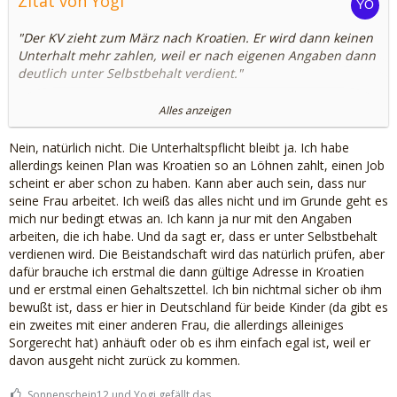
Zitat von Yogi
"Der KV zieht zum März nach Kroatien. Er wird dann keinen
Unterhalt mehr zahlen, weil er nach eigenen Angaben dann
deutlich unter Selbstbehalt verdient."
Nice.
Alles anzeigen
Geht das so einfach?
Nein, natürlich nicht. Die Unterhaltspflicht bleibt ja. Ich habe
allerdings keinen Plan was Kroatien so an Löhnen zahlt, einen Job
LG
scheint er aber schon zu haben. Kann aber auch sein, dass nur
seine Frau arbeitet. Ich weiß das alles nicht und im Grunde geht es
mich nur bedingt etwas an. Ich kann ja nur mit den Angaben
arbeiten, die ich habe. Und da sagt er, dass er unter Selbstbehalt
verdienen wird. Die Beistandschaft wird das natürlich prüfen, aber
dafür brauche ich erstmal die dann gültige Adresse in Kroatien
und er erstmal einen Gehaltszettel. Ich bin nichtmal sicher ob ihm
bewußt ist, dass er hier in Deutschland für beide Kinder (da gibt es
ein zweites mit einer anderen Frau, die allerdings alleiniges
Sorgerecht hat) anhäuft oder ob es ihm einfach egal ist, weil er
davon ausgeht nicht zurück zu kommen.
Sonnenschein12 und Yogi gefällt das.