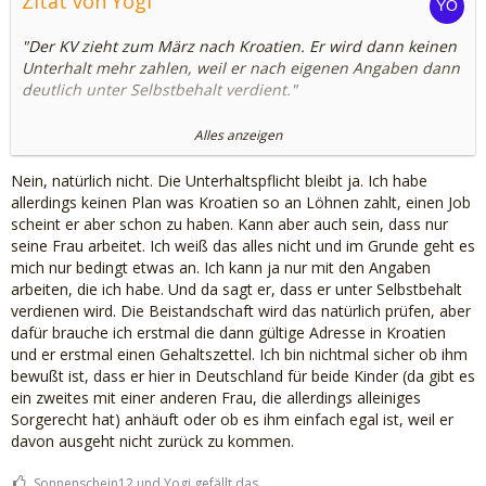
Zitat von Yogi
"Der KV zieht zum März nach Kroatien. Er wird dann keinen
Unterhalt mehr zahlen, weil er nach eigenen Angaben dann
deutlich unter Selbstbehalt verdient."
Nice.
Alles anzeigen
Geht das so einfach?
Nein, natürlich nicht. Die Unterhaltspflicht bleibt ja. Ich habe
allerdings keinen Plan was Kroatien so an Löhnen zahlt, einen Job
LG
scheint er aber schon zu haben. Kann aber auch sein, dass nur
seine Frau arbeitet. Ich weiß das alles nicht und im Grunde geht es
mich nur bedingt etwas an. Ich kann ja nur mit den Angaben
arbeiten, die ich habe. Und da sagt er, dass er unter Selbstbehalt
verdienen wird. Die Beistandschaft wird das natürlich prüfen, aber
dafür brauche ich erstmal die dann gültige Adresse in Kroatien
und er erstmal einen Gehaltszettel. Ich bin nichtmal sicher ob ihm
bewußt ist, dass er hier in Deutschland für beide Kinder (da gibt es
ein zweites mit einer anderen Frau, die allerdings alleiniges
Sorgerecht hat) anhäuft oder ob es ihm einfach egal ist, weil er
davon ausgeht nicht zurück zu kommen.
Sonnenschein12 und Yogi gefällt das.