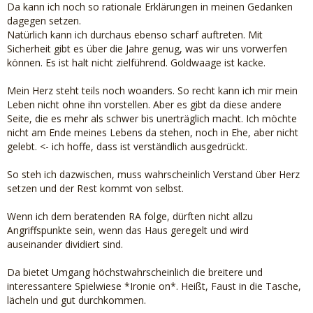
nüchtern und pragmatisch. Viel von der Trennungstrauer
Da kann ich noch so rationale Erklärungen in meinen Gedanken
hast du wahrscheinlich schon in den letzten Monaten und
dagegen setzen.
Jahren bewältigt. Bei deinem Mann kann es gut sein, dass er
Natürlich kann ich durchaus ebenso scharf auftreten. Mit
da ein paar Schritte zurück ist.
Sicherheit gibt es über die Jahre genug, was wir uns vorwerfen
[…]
können. Es ist halt nicht zielführend. Goldwaage ist kacke.
Mein Herz steht teils noch woanders. So recht kann ich mir mein
Leben nicht ohne ihn vorstellen. Aber es gibt da diese andere
Seite, die es mehr als schwer bis unerträglich macht. Ich möchte
nicht am Ende meines Lebens da stehen, noch in Ehe, aber nicht
gelebt. <- ich hoffe, dass ist verständlich ausgedrückt.
So steh ich dazwischen, muss wahrscheinlich Verstand über Herz
setzen und der Rest kommt von selbst.
Wenn ich dem beratenden RA folge, dürften nicht allzu
Angriffspunkte sein, wenn das Haus geregelt und wird
auseinander dividiert sind.
Da bietet Umgang höchstwahrscheinlich die breitere und
interessantere Spielwiese *Ironie on*. Heißt, Faust in die Tasche,
lächeln und gut durchkommen.