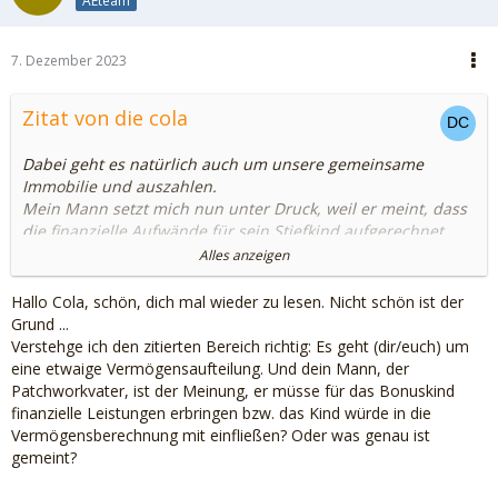
AEteam
7. Dezember 2023
Zitat von die cola
Dabei geht es natürlich auch um unsere gemeinsame
Immobilie und auszahlen.
Mein Mann setzt mich nun unter Druck, weil er meint, dass
die finanzielle Aufwände für sein Stiefkind aufgerechnet
und mir in Rechnung gestellt werden.
Alles anzeigen
Eigentlich bin ich mir recht sicher, dass es Quatsch und nur
ein Druckmittel ist, aber so nen Rest Fragezeichen steht bei
Hallo Cola, schön, dich mal wieder zu lesen. Nicht schön ist der
mir.
Grund ...
Verstehge ich den zitierten Bereich richtig: Es geht (dir/euch) um
eine etwaige Vermögensaufteilung. Und dein Mann, der
Patchworkvater, ist der Meinung, er müsse für das Bonuskind
Danke,
finanzielle Leistungen erbringen bzw. das Kind würde in die
cola
Vermögensberechnung mit einfließen? Oder was genau ist
gemeint?