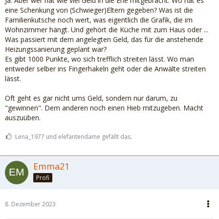
Ja. Aber wer hat wie viel Geld in die Ehe mitgebracht. Wo hat es
eine Schenkung von (Schwieger)Eltern gegeben? Was ist die
Familienkutsche noch wert, was eigentlich die Grafik, die im
Wohnzimmer hängt. Und gehört die Küche mit zum Haus oder ...
Was passiert mit dem angelegten Geld, das für die anstehende
Heizungssanierung geplant war?
Es gibt 1000 Punkte, wo sich trefflich streiten lässt. Wo man
entweder selber ins Fingerhakeln geht oder die Anwälte streiten
lässt.
Oft geht es gar nicht ums Geld, sondern nur darum, zu
"gewinnen". Dem anderen noch einen Hieb mitzugeben. Macht
auszuüben.
Lena_1977 und elefantendame gefällt das.
Emma21
Profi
8. Dezember 2023