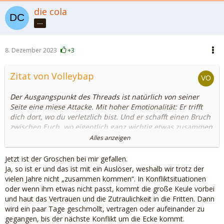
die cola
---
8. Dezember 2023
+3
Zitat von Volleybap
Der Ausgangspunkt des Threads ist natürlich von seiner
Seite eine miese Attacke. Mit hoher Emotionalität: Er trifft
dich dort, wo du verletzlich bist. Und er schafft einen Bruch
zwischen Euch, wo eigentlich ganz wichtig etwas zusammen
gewachsen ist.
Alles anzeigen
Das ist keine finanzielle Sache. Zumal ja gar keine Daten
dazu greifbar sind. Wie will man das "berechnen"? Hier sind
Jetzt ist der Groschen bei mir gefallen.
wir also klassisch im Bereich "eine mitgeben".
Ja, so ist er und das ist mit ein Auslöser, weshalb wir trotz der
vielen Jahre nicht „zusammen kommen“. In Konfliktsituationen
[…]
oder wenn ihm etwas nicht passt, kommt die große Keule vorbei
und haut das Vertrauen und die Zutraulichkeit in die Fritten. Dann
Du scheinst, wie du schreibst, mit der Beziehung schon
wird ein paar Tage geschmollt, vertragen oder aufeinander zu
ziemlich abgeschlossen zu haben. Siehst die Sachen
gegangen, bis der nächste Konflikt um die Ecke kommt.