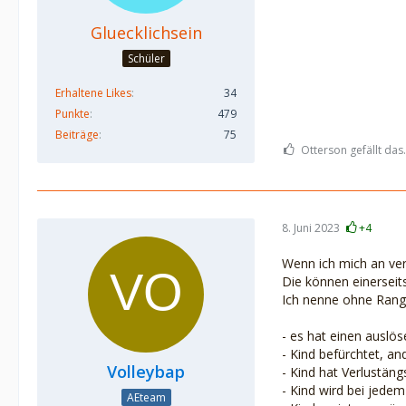
Gluecklichsein
Schüler
Erhaltene Likes
34
Punkte
479
Beiträge
75
Otterson gefällt das.
8. Juni 2023
+4
Wenn ich mich an ver
Die können einerseit
Ich nenne ohne Rangf
- es hat einen auslö
- Kind befürchtet, an
Volleybap
- Kind hat Verlustän
- Kind wird bei jede
AEteam