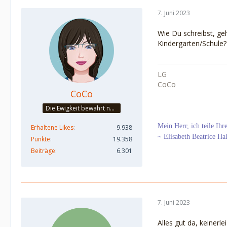
7. Juni 2023
Wie Du schreibst, ge
Kindergarten/Schule?
LG
CoCo
CoCo
Die Ewigkeit bewahrt nur die Liebe, weil sie von gleicher Natur ist. ~Khalil Gibran~
Mein Herr, ich teile Ih
Erhaltene Likes
9.938
~ Elisabeth Beatrice Ha
Punkte
19.358
Beiträge
6.301
7. Juni 2023
Alles gut da, keiner