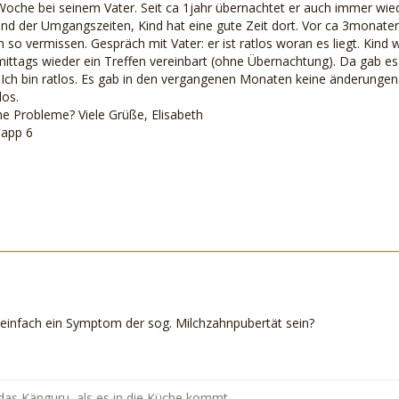
oche bei seinem Vater. Seit ca 1jahr übernachtet er auch immer wieder
nd der Umgangszeiten, Kind hat eine gute Zeit dort. Vor ca 3monaten 
h so vermissen. Gespräch mit Vater: er ist ratlos woran es liegt. Ki
ittags wieder ein Treffen vereinbart (ohne Übernachtung). Da gab es
 Ich bin ratlos. Es gab in den vergangenen Monaten keine änderungen(
los.
e Probleme? Viele Grüße, Elisabeth
napp 6
t einfach ein Symptom der sog. Milchzahnpubertät sein?
ft das Känguru, als es in die Küche kommt.