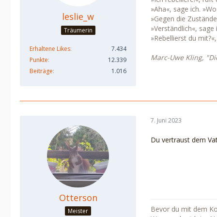
»Aha«, sage ich. »Wo
leslie_w
»Gegen die Zustände
»Verständlich«, sage 
Träumerin
»Rebellierst du mit?«
Erhaltene Likes
7.434
Marc-Uwe Kling, "Di
Punkte
12.339
Beiträge
1.016
7. Juni 2023
Du vertraust dem Vat
Otterson
Bevor du mit dem Kopf
Meister