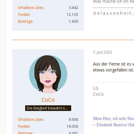
Was mache ich im N
---------------------------
Erhaltene Likes
3.642
G e l a s s e n h e i t .....
Punkte
12.133
Beiträge
1.639
7. Juni 2023
Aus der Ferne ist es 
etwas vorgefallen ist
LG
CoCo
CoCo
Die Ewigkeit bewahrt nur die Liebe, weil sie von gleicher Natur ist. ~Khalil Gibran~
Mein Herr, ich teile Ih
Erhaltene Likes
9.938
~ Elisabeth Beatrice Ha
Punkte
19.358
Beiträge
6.301