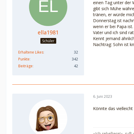
einen Tag unter der W
gibt sich Mühe währe
tränen, er würde mic
Donnerstag ist nachm
wenn er bei Papa ist.
ella1981
Vater und ich sind rat
Kennt jemand ähnlich
Schüler
Nachtrag: Sohn ist k
Erhaltene Likes
32
Punkte
342
Beiträge
42
6. Juni 2023
Könnte das vielleich
»Ich rebelliere!«, ru