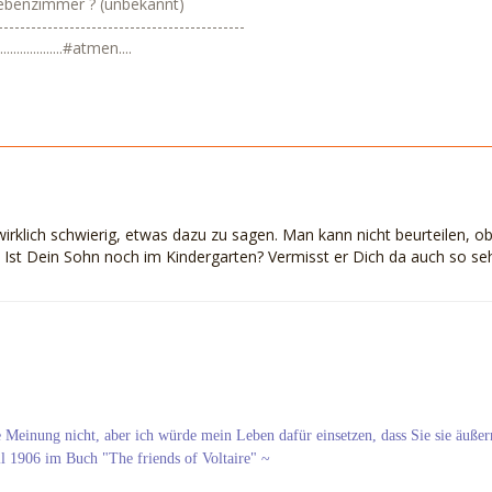
ebenzimmer ? (unbekannt)
---------------------------------------------
................#atmen....
wirklich schwierig, etwas dazu zu sagen. Man kann nicht beurteilen, o
. Ist Dein Sohn noch im Kindergarten? Vermisst er Dich da auch so seh
re Meinung nicht, aber ich würde mein Leben dafür einsetzen, dass Sie sie äußer
ll 1906 im Buch "The friends of Voltaire" ~