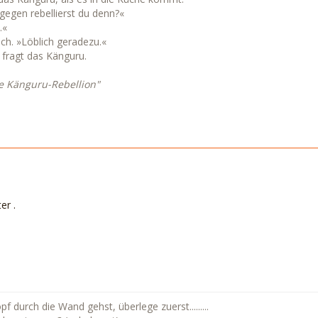
gegen rebellierst du denn?«
.«
ich. »Löblich geradezu.«
, fragt das Känguru.
e Känguru-Rebellion"
er .
 durch die Wand gehst, überlege zuerst.........