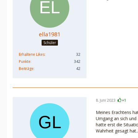
ella1981
Schüler
Erhaltene Likes
32
Punkte
342
Beiträge
42
8. Juni 2023
+1
Meines Erachtens hat
Umgang an sich und d
hatte erst die Situa
Wahrheit gesagt hat..