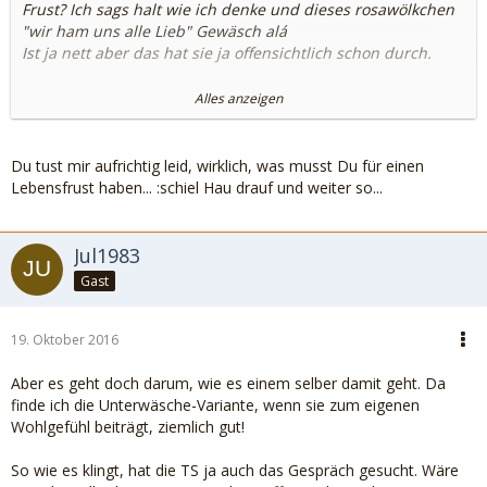
Frust? Ich sags halt wie ich denke und dieses rosawölkchen
"wir ham uns alle Lieb" Gewäsch alá
Ist ja nett aber das hat sie ja offensichtlich schon durch.
Beim Thema Frust bist du ja auch super unterwegs:
Alles anzeigen
Respekt! Ich sage das sie die Kröte halt schlucken muss
wenn sie ihn haben möchte da Ex vom Kind als
Du tust mir aufrichtig leid, wirklich, was musst Du für einen
Bezugsperson gesehen wird und Kinder Beständigkeit bzw
Lebensfrust haben... :schiel Hau drauf und weiter so...
Vertrautheit sehr gerne haben. Du packst in sehr wenige
blumige Worte das sie nicht mit ihm zusammenziehen soll
Jul1983
Gast
Mal abgesehen davon schafft sie es hier was zu schreiben
da gehe ich schon davon aus das sie die Beiträge
differenzieren und für sich selbst bewerten kann....ob sie da
19. Oktober 2016
jemand mit moralischem Überlegenheitsgefühl braucht der
sie beschützt wage ich mal zu bezweifeln.
Aber es geht doch darum, wie es einem selber damit geht. Da
finde ich die Unterwäsche-Variante, wenn sie zum eigenen
Wohlgefühl beiträgt, ziemlich gut!
So wie es klingt, hat die TS ja auch das Gespräch gesucht. Wäre