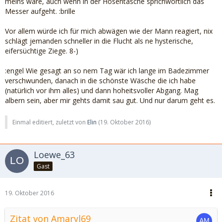
meins wäre, auch wenn in der Hosentasche sprichwörtlich das
Messer aufgeht. :brille
Vor allem würde ich für mich abwägen wie der Mann reagiert, nix
schlägt jemanden schneller in die Flucht als ne hysterische,
eifersüchtige Ziege. 8-)
:engel Wie gesagt an so nem Tag wär ich lange im Badezimmer
verschwunden, danach in die schönste Wäsche die ich habe
(natürlich vor ihm alles) und dann hoheitsvoller Abgang. Mag
albern sein, aber mir gehts damit sau gut. Und nur darum geht es.
Einmal editiert, zuletzt von
Elin
(
19. Oktober 2016
)
Loewe_63
Gast
19. Oktober 2016
Zitat von Amaryl69