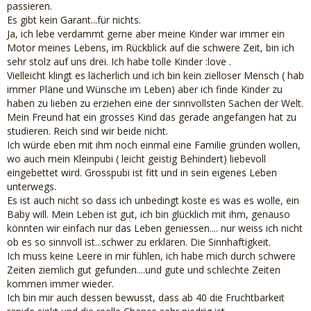
passieren.
Es gibt kein Garant...für nichts.
Ja, ich lebe verdammt gerne aber meine Kinder war immer ein
Motor meines Lebens, im Rückblick auf die schwere Zeit, bin ich
sehr stolz auf uns drei. Ich habe tolle Kinder :love .
Vielleicht klingt es lächerlich und ich bin kein zielloser Mensch ( hab
immer Pläne und Wünsche im Leben) aber ich finde Kinder zu
haben zu lieben zu erziehen eine der sinnvollsten Sachen der Welt.
Mein Freund hat ein grosses Kind das gerade angefangen hat zu
studieren. Reich sind wir beide nicht.
Ich würde eben mit ihm noch einmal eine Familie gründen wollen,
wo auch mein Kleinpubi ( leicht geistig Behindert) liebevoll
eingebettet wird. Grosspubi ist fitt und in sein eigenes Leben
unterwegs.
Es ist auch nicht so dass ich unbedingt koste es was es wolle, ein
Baby will. Mein Leben ist gut, ich bin glücklich mit ihm, genauso
könnten wir einfach nur das Leben geniessen.... nur weiss ich nicht
ob es so sinnvoll ist...schwer zu erklären. Die Sinnhaftigkeit.
Ich muss keine Leere in mir fühlen, ich habe mich durch schwere
Zeiten ziemlich gut gefunden....und gute und schlechte Zeiten
kommen immer wieder.
Ich bin mir auch dessen bewusst, dass ab 40 die Fruchtbarkeit