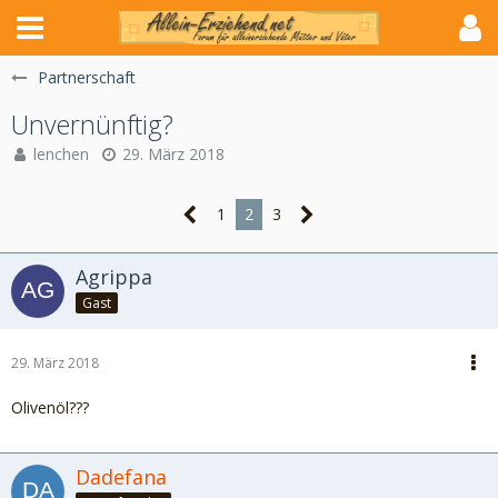
Partnerschaft
Unvernünftig?
lenchen
29. März 2018
1
2
3
Agrippa
Gast
29. März 2018
Olivenöl???
Dadefana