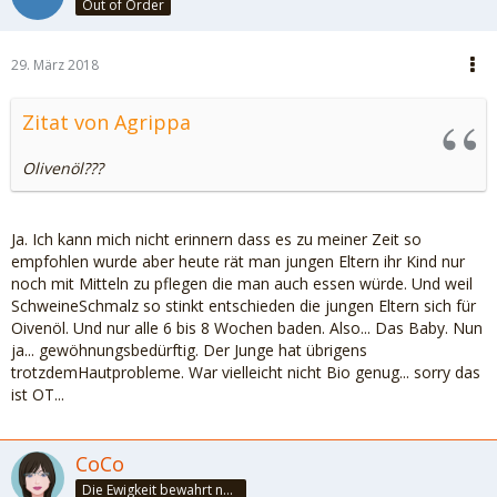
Out of Order
29. März 2018
Zitat von Agrippa
Olivenöl???
Ja. Ich kann mich nicht erinnern dass es zu meiner Zeit so
empfohlen wurde aber heute rät man jungen Eltern ihr Kind nur
noch mit Mitteln zu pflegen die man auch essen würde. Und weil
SchweineSchmalz so stinkt entschieden die jungen Eltern sich für
Oivenöl. Und nur alle 6 bis 8 Wochen baden. Also... Das Baby. Nun
ja... gewöhnungsbedürftig. Der Junge hat übrigens
trotzdemHautprobleme. War vielleicht nicht Bio genug... sorry das
ist OT...
CoCo
Die Ewigkeit bewahrt nur die Liebe, weil sie von gleicher Natur ist. ~Khalil Gibran~