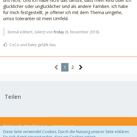
uns nicht. Und ich habe nicht das Gefühl, dass mein Kind oder ich
glücklicher oder unglücklicher sind als andere Familien. Ich habe
für mich festgestellt, je offener ich mit dem Thema umgehe,
umso toleranter ist mein Umfeld.
Einmal editiert, zuletzt von
friday
(
8. November 2018
)
CoCo und Ratte gefällt das.
1
2
Teilen
Datenschutzerklärung
Impressum
Diese Seite verwendet Cookies. Durch die Nutzung unserer Seite erklären
Sie sich damit einverstanden, dass wir Cookies setzen.