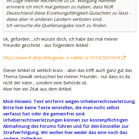
Im Zuge meiner Recherche zu Dr. Wolfgang Hammer
erinnere ich mich mal gelesen zu haben, dass NUR
Deutschland diese Erziehungsfähigkeit-Gutachten zu lässt -
diese aber in anderen Ländern verboten sind.
Ich versuche die Quellenangabe noch zu finden.
ok, gefunden.....ich wusste doch, ich habe das mal meiner
Freundin geschickt - aus folgendem Artikel :
https://www.fr.de/politik/gewa…n-vaeter-zr-91142503.html
Dieser Artikel ist wirklich krass - aber das trifft auch ganz gut das
Thema Gewalt vertuschen bei meiner Freundin - nur dass es da
nicht der Vater , sondern eine Behörde ist.
Aber hier ein Zitat aus dem Artikel:
Mod-Hinweis: Text entfernt wegen Urheberrechtsverletzung.
Bitte hier keine Texte einstellen, die man nicht selbst
verfasst hat oder die gemeinfrei sind.
Urheberrechtsverletzungen können zur kostenpflichtigen
Abmahnung des Forums führen und für den Einsteller zur
Strafverfolgung. Wir wollen hier weder das eine noch das
andere. Volleybap