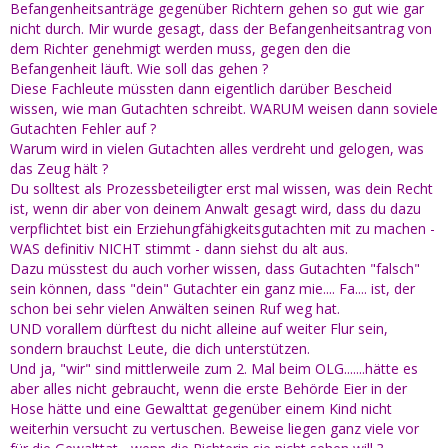
das Sorgerecht sich streitende Eltern ist verkürzt: Welcher
Befangenheitsanträge gegenüber Richtern gehen so gut wie gar
Elternteil ist zukünftig mutmaßlich der für das Kind
nicht durch. Mir wurde gesagt, dass der Befangenheitsantrag von
geeignetere Elternteil, bei dem es leben soll? Dieser
dem Richter genehmigt werden muss, gegen den die
Beurteilung muss sich jeder Elternteil aussetzen, wenn die
Befangenheit läuft. Wie soll das gehen ?
Eltern nicht in der Lage sind, ihre Trennungsproblematik
Diese Fachleute müssten dann eigentlich darüber Bescheid
selbst zu klären. Und grundsätzlich hoffe ich, dass man bei
wissen, wie man Gutachten schreibt. WARUM weisen dann soviele
allen Eltern sieht, dass sie erziehungsfähig sind - ohne dass
Gutachten
Fehler auf ?
Erziehungsunfähigkeit im Raum steht.
Warum wird in vielen Gutachten alles verdreht und gelogen, was
Wie gesagt, hätte mir jemand vor 1,5 Jahren das erzählt, was
das Zeug hält ?
ich heute weiß.......mittlerweile bin ich in manchen
Du solltest als Prozessbeteiligter erst mal wissen, was dein Recht
Bereichen vom Glauben an das dt. Rechtssystem abgefallen.
ist, wenn dir aber von deinem Anwalt gesagt wird, dass du dazu
verpflichtet bist ein Erziehungfähigkeitsgutachten mit zu machen -
ich bin sprachlos, fassungslos was sich Jugendamt,
WAS definitiv NICHT stimmt - dann siehst du alt aus.
Gutachter alles erlauben dürfen. Und das nur, weil es
Dazu müsstest du auch vorher wissen, dass Gutachten "falsch"
keinerlei Kontrollfunktion für diese Instanzen gibt.
Natürlich
sein können, dass "dein" Gutachter ein ganz mie.... Fa.... ist, der
gibt es Kontrollinstanzen. Die Prozessbeteiligten und die
schon bei sehr vielen Anwälten seinen Ruf weg hat.
Gerichte.
UND vorallem dürftest du nicht alleine auf weiter Flur sein,
sondern brauchst Leute, die dich unterstützen.
So gesehen, kann ich
Misses_Larsson
wünschen, dass sie
Und ja, "wir" sind mittlerweile zum 2. Mal beim OLG.......hätte es
sich doch einen wirklich guten Anwalt gesucht hat oder
aber alles nicht gebraucht, wenn die erste Behörde Eier in der
sucht, der sich mit Jugendamt und solchen Dingen
Hose hätte und eine Gewalttat gegenüber einem Kind nicht
auskennt.
Fachanwalt für Familienrecht heißt der Spezialist.
weiterhin versucht
zu vertuschen. Beweise liegen ganz viele vor