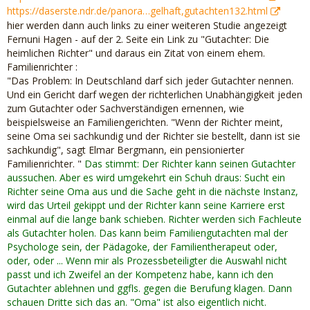
Kindern in der Familie plädiert, hat schon ein gewisses
https://daserste.ndr.de/panora…gelhaft,gutachten132.html
Geschmäckle.
hier werden dann auch links zu einer weiteren Studie angezeigt
https://bremerbuendnissozialea…r-kinder-und-jugendhilfe/
Fernuni Hagen - auf der 2. Seite ein Link zu "Gutachter: Die
heimlichen Richter" und daraus ein Zitat von einem ehem.
Familienrichter :
Im Zuge meiner Recherche zu Dr. Wolfgang Hammer
"Das Problem: In Deutschland darf sich jeder Gutachter nennen.
erinnere ich mich mal gelesen zu haben, dass NUR
Und ein Gericht darf wegen der richterlichen Unabhängigkeit jeden
Deutschland diese Erziehungsfähigkeit-Gutachten zu lässt -
zum Gutachter oder Sachverständigen ernennen, wie
diese aber in anderen Ländern verboten sind.
beispielsweise an Familiengerichten. "Wenn der Richter meint,
Ich versuche die Quellenangabe noch zu finden.
Gern.
seine Oma sei sachkundig und der Richter sie bestellt, dann ist sie
sachkundig", sagt Elmar Bergmann, ein pensionierter
Frage, wie will man Erziehungsfähigkeit feststellen, wenn
Familienrichter. "
Das stimmt: Der Richter kann seinen Gutachter
eigentlich keine Kindeswohlgefährdung vorliegt ?
aussuchen. Aber es wird umgekehrt ein Schuh draus: Sucht ein
Sehr oft wird vom Gericht oder Jugendamt, das vom Vater
Richter seine Oma aus und die Sache geht in die nächste Instanz,
oder von dem Elternteil, bei dem das Kind nach der
wird das Urteil gekippt und der Richter kann seine Karriere erst
Trennung nicht lebt, "angespitzt" auf :
einmal auf die lange bank schieben. Richter werden sich Fachleute
1. Münchhausen-by-proxy-Syndrom oder
als Gutachter holen. Das kann beim Familiengutachten mal der
2. auf eine zu- enge -Mutter- Kind - Beziehung ( wird auch
Psychologe sein, der Pädagoke, der Familientherapeut oder,
Symbiose genannt)
oder, oder ... Wenn mir als Prozessbeteiligter die Auswahl nicht
als Kindeswohl-Gefährdung anzuzeigen.
passt und ich Zweifel an der Kompetenz habe, kann ich den
Gutachter ablehnen und ggfls. gegen die Berufung klagen. Dann
Die klassische Fragestellung an den Gutchter bei sich über
schauen Dritte sich das an. "Oma" ist also eigentlich nicht.