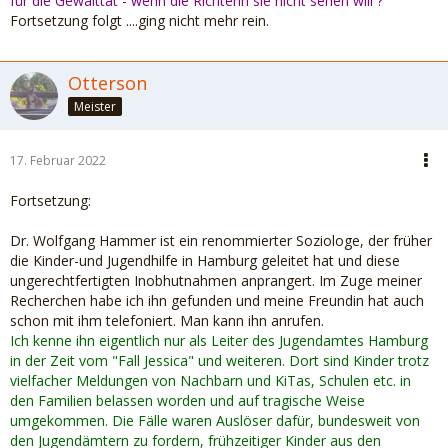
für die Gewalttat - wenn die Richterin sie nicht sehen will ?
Sie sollte auch wissen, dass ihr Kind, falls es schon 14 Jahre
Fortsetzung folgt ....ging nicht mehr rein.
alt ist, ein Recht auf einen eigenen Anwalt hat !
In der Regel wird in Familienrechtsverfahren ein
Otterson
sogenannter Verfahrenspfleger berufen, der die Rechte des
Meister
Kindes im Verfahren vertritt.
Man kann seinem Kind aber
auch noch einen weiteren eigenen Anwalt finanzieren.
17. Februar 2022
Fortsetzung:
Dr. Wolfgang Hammer ist ein renommierter Soziologe, der früher
die Kinder-und Jugendhilfe in Hamburg geleitet hat und diese
ungerechtfertigten Inobhutnahmen anprangert. Im Zuge meiner
Recherchen habe ich ihn gefunden und meine Freundin hat auch
schon mit ihm telefoniert. Man kann ihn anrufen.
Ich kenne ihn eigentlich nur als Leiter des Jugendamtes Hamburg
in der Zeit vom "Fall Jessica" und weiteren. Dort sind Kinder trotz
vielfacher Meldungen von Nachbarn und KiTas, Schulen etc. in
den Familien belassen worden und auf tragische Weise
umgekommen. Die Fälle waren Auslöser dafür, bundesweit von
den Jugendämtern zu fordern, frühzeitiger Kinder aus den