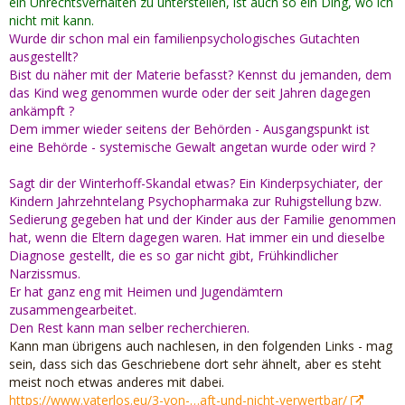
ein Unrechtsverhalten zu unterstellen, ist auch so ein Ding, wo ich
nicht mit kann.
Bemerkenswert die letzten beiden Absätze.
Wurde dir schon mal ein familienpsychologisches Gutachten
ausgestellt?
http://www.wernerleitner.de/2016/ZDF%20Pressemitteilung.
Bist du näher mit der Materie befasst? Kennst du jemanden, dem
pdf
das Kind weg genommen wurde oder der seit Jahren dagegen
ankämpft ?
Dr. Wolfgang Hammer ist ein renommierter Soziologe, der
Dem immer wieder seitens der Behörden - Ausgangspunkt ist
früher die Kinder-und Jugendhilfe in Hamburg geleitet hat
eine Behörde - systemische Gewalt angetan wurde oder wird ?
und diese ungerechtfertigten Inobhutnahmen anprangert.
Im Zuge meiner Recherchen habe ich ihn gefunden und
Sagt dir der Winterhoff-Skandal etwas? Ein Kinderpsychiater, der
meine Freundin hat auch schon mit ihm telefoniert. Man
Kindern Jahrzehntelang Psychopharmaka zur Ruhigstellung bzw.
kann ihn anrufen.
Sedierung gegeben hat und der Kinder aus der Familie genommen
Ich kenne ihn eigentlich nur als Leiter des Jugendamtes
hat, wenn die Eltern dagegen waren. Hat immer ein und dieselbe
Hamburg in der Zeit vom "Fall Jessica" und weiteren. Dort
Diagnose gestellt, die es so gar nicht gibt, Frühkindlicher
sind Kinder trotz vielfacher Meldungen von Nachbarn und
Narzissmus.
KiTas, Schulen etc. in den Familien belassen worden und
Er hat ganz eng mit Heimen und Jugendämtern
auf tragische Weise umgekommen. Die Fälle waren Auslöser
zusammengearbeitet.
dafür, bundesweit von den Jugendämtern zu fordern,
Den Rest kann man selber recherchieren.
frühzeitiger Kinder aus den Familien zu nehmen. Das einer,
Kann man übrigens auch nachlesen, in den folgenden Links - mag
der zumindest durch seine Funktion an der Behördenspitze
sein, dass sich das Geschriebene dort sehr ähnelt, aber es steht
damals Verantwortungsträger war, sich heute (noch)
meist noch etwas anderes mit dabei.
rechtfertigt, indem er für ein möglichst langes Belassen von
https://www.vaterlos.eu/3-von-…aft-und-nicht-verwertbar/