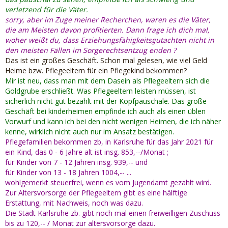
Verfahrens in Kopie. Eine "Tendenzäußerung" des Richters
verletzend für die Väter.
gibt es nicht. Da müsste der Richter sich - voreingenommen
sorry, aber im Zuge meiner Recherchen, waren es die Väter,
- ja schon eine Meinung gebildet haben. Er braucht aber
die am Meisten davon profitierten. Dann frage ich dich mal,
den Gutachter deshalb, um sich eine Meinung bilden zu
woher weißt du, dass Erziehungsfähigkeitsgutachten nicht in
können. Den Familienrichtern hier grundsätzlich ein
den meisten Fällen im
Sorgerechtsentzug enden
?
Unrechtsverhalten zu unterstellen, ist auch so ein Ding, wo
Das ist ein großes Geschäft. Schon mal gelesen, wie viel Geld
ich nicht mit kann.
Heime bzw. Pflegeeltern für ein Pflegekind bekommen?
Kann man übrigens auch nachlesen, in den folgenden Links
Mir ist neu, dass man mit dem Dasein als Pflegeeltern sich die
- mag sein, dass sich das Geschriebene dort sehr ähnelt,
Goldgrube erschließt. Was Pflegeeltern leisten müssen, ist
aber es steht meist noch etwas anderes mit dabei.
sicherlich nicht gut bezahlt mit der Kopfpauschale. Das große
Geschäft bei kinderheimen empfinde ich auch als einen üblen
https://www.vaterlos.eu/3-von-…aft-und-nicht-verwertbar/
Vorwurf und kann ich bei den nicht wenigen Heimen, die ich näher
kenne, wirklich nicht auch nur im Ansatz bestätigen.
Pflegefamilien bekommen zb, in Karlsruhe für das Jahr 2021 für
https://daserste.ndr.de/panora…gelhaft,gutachten132.html
ein Kind, das 0 - 6 Jahre alt ist insg. 853,--/Monat ;
für Kinder von 7 - 12 Jahren insg. 939,-- und
hier werden dann auch links zu einer weiteren Studie
für Kinder von 13 - 18 Jahren 1004,-- ...
angezeigt
wohlgemerkt steuerfrei, wenn es vom Jugendamt gezahlt wird.
Fernuni Hagen - auf der 2. Seite ein Link zu Gutachter: Die
Zur Altersvorsorge der Pflegeeltern gibt es eine hälftige
heimlichen Richter und daraus ein Zitat von einem ehem.
Erstattung, mit Nachweis, noch was dazu.
Familienrichter :
Die Stadt Karlsruhe zb. gibt noch mal einen freiweilligen Zuschuss
bis zu 120,-- / Monat zur altersvorsorge dazu.