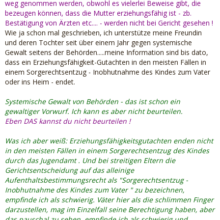
weg genommen werden, obwohl es vielerlei Beweise gibt, die
Mir ist neu, dass man mit dem Dasein als Pflegeeltern sich
bezeugen können, dass die Mutter erziehungsfähig ist - zb.
die Goldgrube erschließt. Was Pflegeeltern leisten müssen,
Bestätigung von Ärzten etc.... - werden nicht bei Gericht gesehen !
ist sicherlich nicht gut bezahlt mit der Kopfpauschale. Das
Wie ja schon mal geschrieben, ich unterstütze meine Freundin
große Geschäft bei kinderheimen empfinde ich auch als
und deren Tochter seit über einem Jahr gegen systemische
einen üblen Vorwurf und kann ich bei den nicht wenigen
Gewalt seitens der Behörden.....meine Information sind bis dato,
Heimen, die ich näher kenne, wirklich nicht auch nur im
dass ein Erziehungsfähigkeit-Gutachten in den meisten Fällen in
Ansatz bestätigen.
einem Sorgerechtsentzug - Inobhutnahme des Kindes zum Vater
oder ins Heim - endet.
Auch das Gutachter vom Familiengericht abhängig sind, weil
sie über die Gutachten über 50% ihrer Einnahmen
Systemische Gewalt von Behörden - das ist schon ein
beziehen. So ein Gutachten kostet ca. - 6000,-- , wenn sie
gewaltiger Vorwurf. Ich kann es aber nicht beurteilen.
also etwas gegen die Sichtweise des Richters schreiben,
Eben DAS kannst du nicht beurteilen !
dann sind sie ihren Job dort los.
Familienrechtsgutachten kosten je nach beauftragtem
Was ich aber weiß: Erziehungsfähigkeitsgutachten enden nicht
Aufwand zwischen 2000,- und bis 20.000,- Euro und können
in den meisten Fällen in einem Sorgerechtsentzug des Kindes
natürlich gerade bei großen Gutachten einen ganzen Teil
durch das Jugendamt . Und bei streitigen Eltern die
der Jahresarbeitszeit eines Gutachters und damit auch
Gerichtsentscheidung auf das alleinige
seines Einkommens bedeuten. Ob Gutachter "gegen die
Aufenthaltsbestimmungsrecht als "Sorgerechtsentzug -
Sichtweise" des Richters schreiben können oder ein
Inobhutnahme des Kindes zum Vater " zu bezeichnen,
"Gefälligkeitsgutachten anfertigen - das kann der Gutachter
empfinde ich als schwierig. Väter hier als die schlimmen Finger
eigentlich nicht wissen. Er bekommt nämlich einzig die
darzustellen, mag im Einzelfall seine Berechtigung haben, aber
schriftliche Fragestellung und die bisherigen Akten des
das pauschal zu sehen, empfinde ich als schwierig und