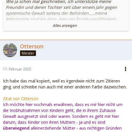
Wie ja schon mal geschrieben, ich unterstütze meine
Freundin und deren Tochter seit über einem Jahr gegen
systemische Gewalt seitens der Behörden.....meine
Information sind bis dato, dass ein Erziehungsfähigkeit-
Gutachten in den meisten Fällen in einem
Alles anzeigen
Sorgerechtsentzug - Inobhutnahme des Kindes zum Vater
oder ins Heim - endet.
Otterson
Systemische Gewalt von Behörden - das ist schon ein
Meister
gewaltiger Vorwurf. Ich kann es aber nicht beurteilen. Was
ich aber weiß: Erziehungsfähigkeitsgutachten enden nicht
in den meisten Fällen in einem Sorgerechtsentzug des
17. Februar 2022
Kindes durch das Jugendamt . Und bei streitigen Eltern die
Gerichtsentscheidung auf das alleinige
Ich habe das mal kopiert, weil es irgendwie nicht zum Zitieren
Aufenthaltsbestimmungsrecht als "Sorgerechtsentzug -
ging. und schreibe nun auch mit einer anderen Farbe dazwischen.
Inobhutnahme des Kindes zum Vater " zu bezeichnen,
empfinde ich als schwierig. Väter hier als die schlimmen
Zitat von Otterson
Finger darzustellen, mag im Einzelfall seine Berechtigung
Ich möchte hier nochmals erwähnen, dass es mir hier nicht um
haben, aber das pauschal zu sehen, empfinde ich als
die Inobhutnahmen von Kindern geht, die in ihrem Zuhause
schwierig und verletzend für die Väter.
Gewalt ausgesetzt sind oder waren. Sondern es geht mir hier
darum, dass Kinder von ihren Müttern - ja und es sind
Das ist ein großes Geschäft. Schon mal gelesen, wie viel
überwiegend
alleinerziehende Mütter - aus nichtigen Gründen
Geld Heime bzw. Pflegeeltern für ein Pflegekind bekommen?