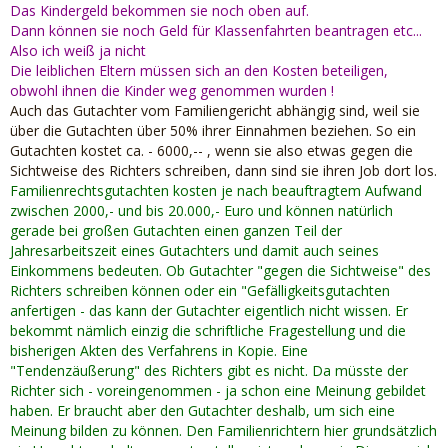
"
Das Kindergeld bekommen sie noch oben auf.
Das Problem: In Deutschland darf sich jeder Gutachter
Dann können sie noch Geld für Klassenfahrten beantragen etc...
nennen. Und ein Gericht darf wegen der richterlichen
Also ich weiß ja nicht
Unabhängigkeit jeden zum Gutachter oder
Die leiblichen Eltern müssen sich an den Kosten beteiligen,
Sachverständigen ernennen, wie beispielsweise an
obwohl ihnen die Kinder weg genommen wurden !
Familiengerichten. "Wenn der Richter meint, seine Oma sei
Auch das Gutachter vom Familiengericht abhängig sind, weil sie
sachkundig und der Richter sie bestellt, dann ist sie
über die Gutachten über 50% ihrer Einnahmen beziehen. So ein
sachkundig", sagt Elmar Bergmann, ein pensionierter
Gutachten kostet ca. - 6000,-- , wenn sie also etwas gegen die
Familienrichter. "
Das stimmt: Der Richter kann seinen
Sichtweise des Richters schreiben, dann sind sie ihren Job dort los.
Gutachter aussuchen. Aber es wird umgekehrt ein Schuh
Familienrechtsgutachten kosten je nach beauftragtem Aufwand
draus: Sucht ein Richter seine Oma aus und die Sache geht
zwischen 2000,- und bis 20.000,- Euro und können natürlich
in die nächste Instanz, wird das Urteil gekippt und der
gerade bei großen Gutachten einen ganzen Teil der
Richter kann seine Karriere erst einmal auf die lange bank
Jahresarbeitszeit eines Gutachters und damit auch seines
schieben. Richter werden sich Fachleute als Gutachter
Einkommens bedeuten. Ob Gutachter "gegen die Sichtweise" des
holen. Das kann beim Familiengutachten mal der
Richters schreiben können oder ein "Gefälligkeitsgutachten
Psychologe sein, der Pädagoke, der Familientherapeut oder,
anfertigen - das kann der Gutachter eigentlich nicht wissen. Er
oder, oder ... Wenn mir als Prozessbeteiligter die Auswahl
bekommt nämlich einzig die schriftliche Fragestellung und die
nicht passt und ich Zweifel an der Kompetenz habe, kann
bisherigen Akten des Verfahrens in Kopie. Eine
ich den Gutachter ablehnen und ggfls. gegen die Berufung
"Tendenzäußerung" des Richters gibt es nicht. Da müsste der
klagen. Dann schauen Dritte sich das an. "Oma" ist also
Richter sich - voreingenommen - ja schon eine Meinung gebildet
eigentlich nicht.
haben. Er braucht aber den Gutachter deshalb, um sich eine
Meinung bilden zu können. Den Familienrichtern hier grundsätzlich
https://www.aerzteblatt.de/arc…rd-die-Tendenz-vorgegeben