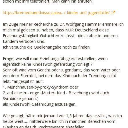
schon mit ihm telefoniert. Man kann ihn anrufen.
https://bremerbuendnissozialea…r-kinder-und-jugendhilfe/
Im Zuge meiner Recherche zu Dr. Wolfgang Hammer erinnere ich
mich mal gelesen zu haben, dass NUR Deutschland diese
Erziehungsfähigkeit-Gutachten zu lässt - diese aber in anderen
Ländern verboten sind.
Ich versuche die Quellenangabe noch zu finden.
Frage, wie will man Erziehungsfähigkeit feststellen, wenn
eigentlich keine Kindeswohlgefährdung vorliegt ?
Sehr oft wird vom Gericht oder Jugendamt, das vom Vater oder
von dem Elternteil, bei dem das Kind nach der Trennung nicht
lebt, "angespitzt" auf :
1. Münchhausen-by-proxy-Syndrom oder
2. auf eine zu- enge -Mutter- Kind - Beziehung ( wird auch
Symbiose genannt)
als Kindeswohl-Gefährdung anzuzeigen.
Wie gesagt, hätte mir jemand vor 1,5 Jahren das erzählt, was ich
heute weiß.......mittlerweile bin ich in manchen Bereichen vom
Glauben an das dt. Rechtssystem abgefallen.