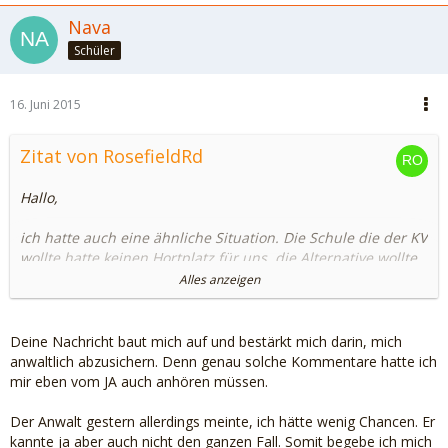
Nava
Schüler
16. Juni 2015
Zitat von RosefieldRd
Hallo,
ich hatte auch eine ähnliche Situation. Die Schule die der KV
wollte hatte keinen Hortplatz für uns, die Alternative wollte
er nicht.
Alles anzeigen
Ich wurde vom JA eingeladen, dies mit dem KV zu
besprechen. Die JA SB hat massiven Druck ausgeübt: Mir
Deine Nachricht baut mich auf und bestärkt mich darin, mich
wurde gesagt, dass ich eine Einigung mit dem KV finden
anwaltlich abzusichern. Denn genau solche Kommentare hatte ich
muss - und wenn KV die Alternative nicht will muss ich die
mir eben vom JA auch anhören müssen.
mir zugeordnete Schule nehmen und es akzeptieren, dass
ich keinen Hortplatz habe. Ich solle halt weniger arbeiten.
Der Anwalt gestern allerdings meinte, ich hätte wenig Chancen. Er
kannte ja aber auch nicht den ganzen Fall. Somit begebe ich mich