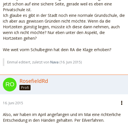
Ich hörte ruhig zu und mein RA reichte Klage ein: Ende vom
jetzt schon auf eine sichere Seite, gerade weil es eben eine
Lied. JA SB änderte ihre Aussage als sie vom Richter gefragt
Privatschule ist.
wurde (Warum weiss ich nicht). Und mir wurde gesagt, dass
Ich glaube es gibt in der Stadt noch eine normale Grundschule, die
man es mir nicht zumuten kann zu arbeiten und ohne
ich aber aus gewissen Gründen nicht möchte. Wenn da die
Hortplatz zu funktionieren. Da ich die Alltagssorge habe (bei
Hortzeiten günstig liegen, müsste ich diese dann nehmen, auch
gemeinsamen Sorgerecht) müsse man bei Entscheidungen
wenn ich nicht möchte? Nur eben unter den Aspekt, die
auch immer die Praktikabilität einbeziehen.
Hortzeiten gehen?
KV verlor daraufhin dass Schulsorgerecht für Sohnemann.
Wie weit vorm Schulbeginn hat dein RA die Klage erhoben?
Aber vor dem JA wurden mir vorher Horror-Szenarien
Einmal editiert, zuletzt von
Nava
(
16. Juni 2015
)
seitens der SB aufgezeigt. Mir wurde mehrmals erläutert,
dass ich weniger arbeiten solle und dann die Regelschule
nehmen usw. Und ich solle mich doch freuen, dass KV so
RosefieldRd
anständig sei - keine Drogen /keine häusliche Gewalt. Und
Profi
er sei ja beruflich so engagiert.
Jippie.
16. Juni 2015
Also, wir haben im April angefangen und im Mai eine richterliche
Entscheidung in den Händen gehalten. Per Eilverfahren.