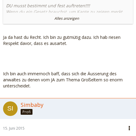
DU musst bestimmt und fest auftreten!!!!
Wenn du ein Gesetz brauchst, um Kante zu zeigen merkt
der deine Unsicherheit.
Alles anzeigen
Sag "NEIN"!!!
Ja da hast du Recht. Ich bin zu gutmütig dazu. Ich hab riesen
Auch das Kind braucht eine Mutter, die klar kommuniziert
Respekt davor, dass es ausartet.
und handelt.
Mrs. Mima
Ich bin auch immernoch baff, dass sich die Äusserung des
anwaltes zu denen vom JA zum Thema Großeltern so enorm
unterscheidet.
Simbaby
Profi
15. Juni 2015