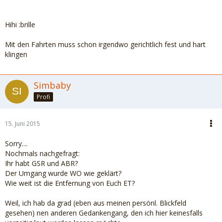
Lieber Exiputzischnuppelhase:
wie ich verwundert festgestellt habe, hast du Probleme mit
Hihi :brille
der von uns gemeinsam am xx.xx.xxxx mündlich getroffenen
Umgangsvereinbarung.
Mit den Fahrten muss schon irgendwo gerichtlich fest und hart
Ich schicke dir diese Vereinbarung nochmals zu (siehe
klingen
Anhang) und erwarte deine schriftliche Stellungnahme bis
zum 18.6.2015, 18:00. Sollte ich bis dahin keine
Rückmeldung erhalten sehe ich dein Einverständnis als
Simbaby
gegeben.
Profi
Zudem werde ich ab sofort keine Fahrten im
Zusammenhang mit dem Umgang mehr übernehmen. Es
obliegt also dir, diese ab dem nächsten Umgang zu
15. Juni 2015
gewährleisten.
Sorry....
Ich bin überzeugt, dass wir es schaffen für unser Kind
Nochmals nachgefragt:
verlässliche Elternteile zu sein und eine allerseits
Ihr habt GSR und ABR?
befriedigende Umgangsregelung auf die Beine zu stellen -
Der Umgang wurde WO wie geklärt?
eine Sicherheit, die xxx braucht, um stabile und
Wie weit ist die Entfernung von Euch ET?
vertrauensvolle Elternbeziehungen pflegen zu können.
Weil, ich hab da grad (eben aus meinen persönl. Blickfeld
Gruss
gesehen) nen anderen Gedankengang, den ich hier keinesfalls