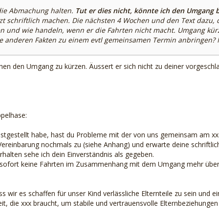
 die Abmachung halten.
Tut er dies nicht, könnte ich den Umgang 
tzt schriftlich machen. Die nächsten 4 Wochen und den Text dazu,
n und wie handeln, wenn er die Fahrten nicht macht. Umgang kür
e anderen Fakten zu einem evtl gemeinsamen Termin anbringen? N
n den Umgang zu kürzen. Äussert er sich nicht zu deiner vorgeschl
ppelhase:
estgestellt habe, hast du Probleme mit der von uns gemeinsam am x
 Vereinbarung nochmals zu (siehe Anhang) und erwarte deine schriftlic
halten sehe ich dein Einverständnis als gegeben.
sofort keine Fahrten im Zusammenhang mit dem Umgang mehr überne
ss wir es schaffen für unser Kind verlässliche Elternteile zu sein und
heit, die xxx braucht, um stabile und vertrauensvolle Elternbeziehunge