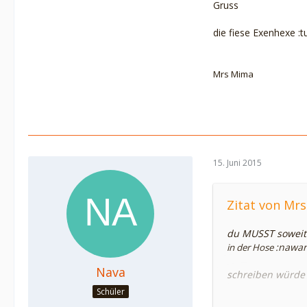
Gruss
die fiese Exenhexe
:
Mrs Mima
15. Juni 2015
Zitat von Mr
du MUSST soweit 
:nawar
in der Hose
Nava
schreiben würde 
Schüler
Lieber Exiputzis