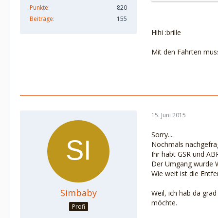
Punkte
820
wie ich verwunde
Beiträge
155
Umgangsvereinb
Hihi :brille
Ich schicke dir 
18:00. Sollte ich
Mit den Fahrten muss
Zudem werde ich 
dem nächsten Um
Ich bin überzeugt
Umgangsregelung a
pflegen zu könne
15. Juni 2015
Gruss
Sorry....
die fiese Exenhe
Nochmals nachgefrag
Ihr habt GSR und AB
Der Umgang wurde W
Mrs Mima
Wie weit ist die Ent
Simbaby
Weil, ich hab da gra
möchte.
Profi