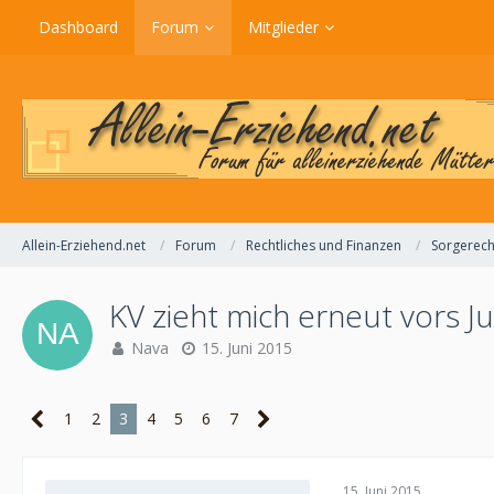
Dashboard
Forum
Mitglieder
Allein-Erziehend.net
Forum
Rechtliches und Finanzen
Sorgerech
KV zieht mich erneut vors 
Nava
15. Juni 2015
1
2
3
4
5
6
7
15. Juni 2015