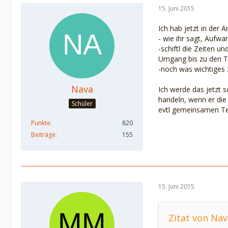
15. Juni 2015
Ich hab jetzt in der 
- wie ihr sagt, Aufw
-schiftl die Zeiten u
Umgang bis zu den T
-noch was wichtiges 
Nava
Ich werde das jetzt 
handeln, wenn er die
Schüler
evtl gemeinsamen Te
Punkte
820
Beiträge
155
15. Juni 2015
Zitat von Nav