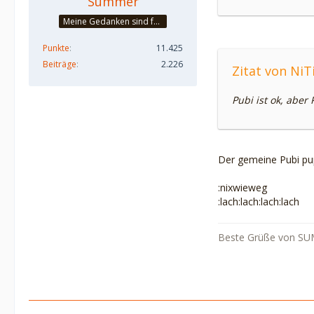
Summer
Meine Gedanken sind frei!
Punkte
11.425
Beiträge
2.226
Zitat von NiT
Pubi ist ok, aber
Der gemeine Pubi pup
:nixwieweg
:lach:lach:lach:lach
Beste Grüße von SU