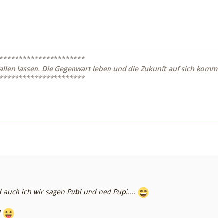
**********************
allen lassen. Die Gegenwart leben und die Zukunft auf sich komme
**********************
 auch ich wir sagen Pu
b
i und ned Pu
p
i....
?