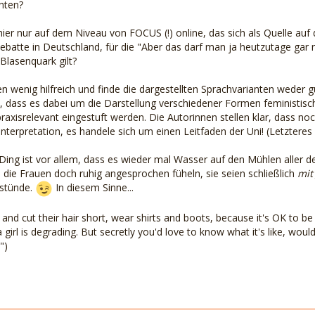
hten?
hier nur auf dem Niveau von FOCUS (!) online, das sich als Quelle auf d
debatte in Deutschland, für die "Aber das darf man ja heutzutage gar 
Blasenquark gilt?
en wenig hilfreich und finde die dargestellten Sprachvarianten weder 
t, dass es dabei um die Darstellung verschiedener Formen feministisc
raxisrelevant eingestuft werden. Die Autorinnen stellen klar, dass noch
nterpretation, es handele sich um einen Leitfaden der Uni! (Letzteres 
ing ist vor allem, dass es wieder mal Wasser auf den Mühlen aller derj
h die Frauen doch ruhig angesprochen füheln, sie seien schließlich
mit
 stünde.
In diesem Sinne...
 and cut their hair short, wear shirts and boots, because it's OK to be 
 girl is degrading. But secretly you'd love to know what it's like, would
")