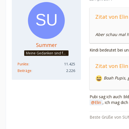
Zitat von Elin
Aber schau mal h
Summer
Kindi bedeutet bei un
Meine Gedanken sind frei!
Punkte
11.425
Zitat von Elin
Beiträge
2.226
Boah Pupis, 
Pubi sag ich auch :bld
Elin
, ich mag di
Beste Grüße von SU