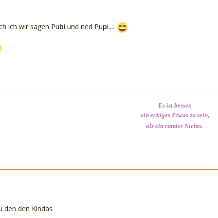
h ich wir sagen Pu
b
i und ned Pu
p
i....
Es ist besser,
ein eckiges Etwas zu sein,
als ein rundes Nichts.
u den den Kindas