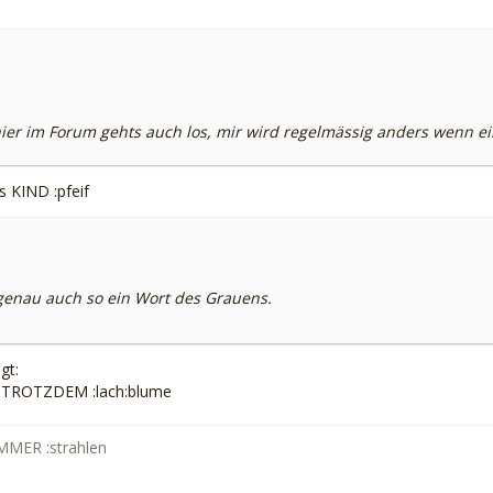
ier im Forum gehts auch los, mir wird regelmässig anders wenn ein
s KIND :pfeif
genau auch so ein Wort des Grauens.
gt:
ch TROTZDEM :lach:blume
MMER :strahlen