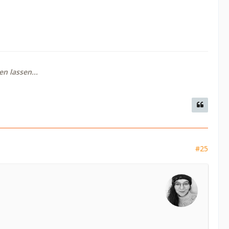
n lassen...
#25