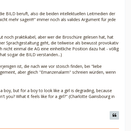
ie BILD beruft, also die beiden intellektuellen Leitmedien der
nicht mehr sagen!!!" immer noch als valides Argument für jede
gut noch praktikabel, aber wer die Broschüre gelesen hat, hat
her Sprachgestaltung geht, die teilweise als bewusst provokativ
 nicht einmal die AG eine einheitliche Position dazu hat - völlig
hat sogar die BILD verstanden...)
enigen ist, die nach wie vor stoisch finden, bei "liebe
gemeint, aber gleich "Emanzenalarm" schreien würden, wenn
a boy, but for a boy to look like a girl is degrading, because
n't you? What it feels like for a girl?" (Charlotte Gainsbourg in