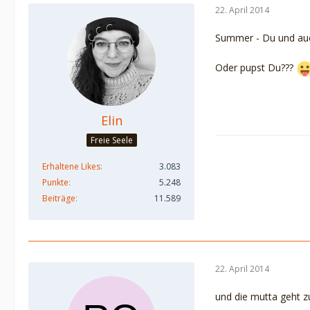
22. April 2014
Summer - Du und auc
Oder pupst Du???
Elin
Freie Seele
Erhaltene Likes
3.083
Punkte
5.248
Beiträge
11.589
22. April 2014
und die mutta geht z