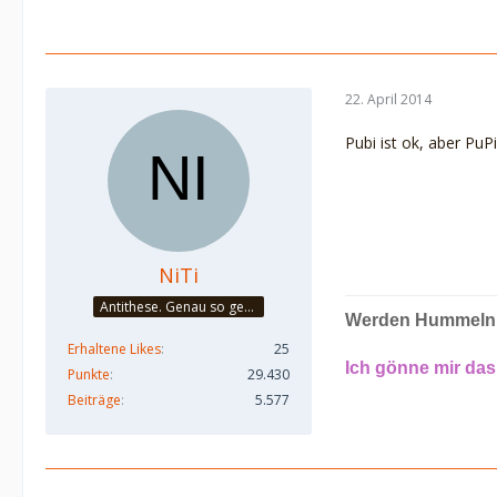
22. April 2014
Pubi ist ok, aber PuP
NiTi
Antithese. Genau so geht das. Und halbier dir doch mal!
Werden Hummeln v
Erhaltene Likes
25
Ich gönne mir das
Punkte
29.430
Beiträge
5.577