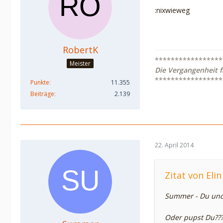
:nixwieweg
RobertK
*****************
Meister
Die Vergangenheit f
*****************
Punkte
11.355
Beiträge
2.139
22. April 2014
Zitat von Elin
Summer - Du und
Oder pupst Du??