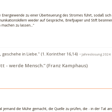
die Energiewende zu einer Überteuerung des Stromes führt, sodaß sich
nikationskillern wieder auf Gespräche, Briefpapier und Stift besinnen
h machen zu lassen..."
-
t, geschehe in Liebe." (1. Korinther 16,14)
Jahreslosung 2024
tt - werde Mensch.“ (Franz Kamphaus)
al jemand die Mühe gemacht, die Quelle zu prüfen, die - in der Tat ans