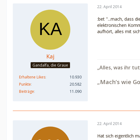
22. April 2014
:bet "...mach, dass 
elektronischen Kommu
aufhört, alles mit sic
Kaj
Gandalfa, die Graue
„Alles, was ihr tu
Erhaltene Likes
10.930
„Mach‘s wie Go
Punkte
20.582
Beiträge
11.090
22. April 2014
Hat sich eigentlich m