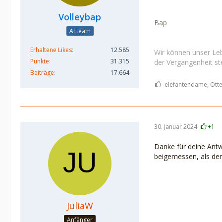
Volleybap
Bap
AEteam
Erhaltene Likes
12.585
Wir können unser Leb
Punkte
31.315
der Vergangenheit ste
Beiträge
17.664
elefantendame, Otter
30. Januar 2024
+1
Danke für deine Antw
beigemessen, als den
JuliaW
Anfänger