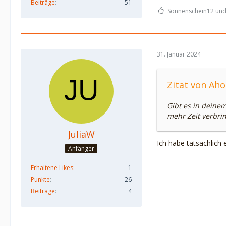
Beiträge
51
Sonnenschein12 und J
31. Januar 2024
Zitat von Ah
Gibt es in deine
mehr Zeit verbri
JuliaW
Ich habe tatsächlich
Anfänger
Erhaltene Likes
1
Punkte
26
Beiträge
4