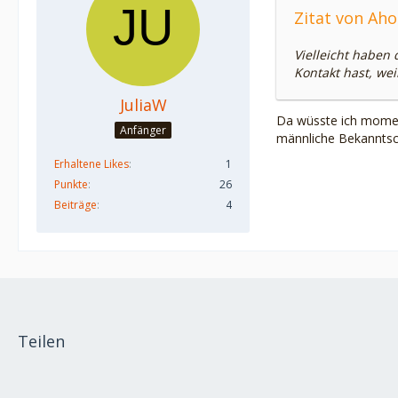
Zitat von Ah
Vielleicht haben
Kontakt hast, wei
JuliaW
Da wüsste ich moment
Anfänger
männliche Bekanntsch
Erhaltene Likes
1
Punkte
26
Beiträge
4
Teilen