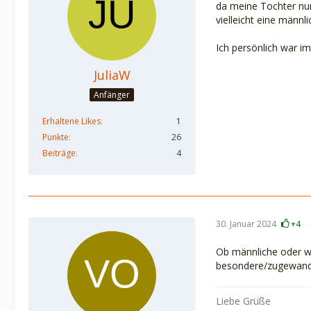
da meine Tochter nur
vielleicht eine männl
Ich persönlich war i
JuliaW
Anfänger
Erhaltene Likes
1
Punkte
26
Beiträge
4
30. Januar 2024
+4
Ob männliche oder we
besondere/zugewandt
Liebe Grüße