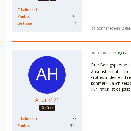
Erhaltene Likes
1
Punkte
26
Beiträge
4
Sonnenschein12 gefä
30. Januar 2024
+2
Eine Bezugsperson au
Ansonsten halte ich e
Gibt es in deinem Fr
könntet? Da ich selb
Für Paten ist es jetz
Ahorn171
Schüler
Erhaltene Likes
66
Punkte
341