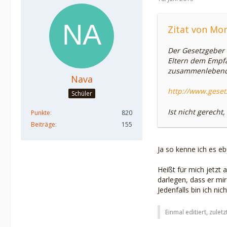
Zitat von Mo
Der Gesetzgeber i
Eltern dem Empfä
zusammenlebenden
Nava
http://www.geset
Schüler
Ist nicht gerecht, 
Punkte
820
Beiträge
155
Ja so kenne ich es eb
Heißt für mich jetzt 
darlegen, dass er mir
Jedenfalls bin ich nic
Einmal editiert, zulet