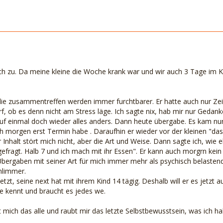
sich zu. Da meine kleine die Woche krank war und wir auch 3 Tage im 
ie zusammentreffen werden immer furchtbarer. Er hatte auch nur Ze
f, ob es denn nicht am Stress läge. Ich sagte nix, hab mir nur Gedan
l auf einmal doch wieder alles anders. Dann heute übergabe. Es kam nu
ch morgen erst Termin habe . Daraufhin er wieder vor der kleinen "das
 Inhalt stört mich nicht, aber die Art und Weise. Dann sagte ich, wie 
gefragt. Halb 7 und ich mach mit ihr Essen". Er kann auch morgrn kein
 Übergaben mit seiner Art für mich immer mehr als psychisch belaste
hlimmer.
zt, seine next hat mit ihrem Kind 14 tägig. Deshalb will er es jetzt auc
 kennt und braucht es jedes we.
 mich das alle und raubt mir das letzte Selbstbewusstsein, was ich ha