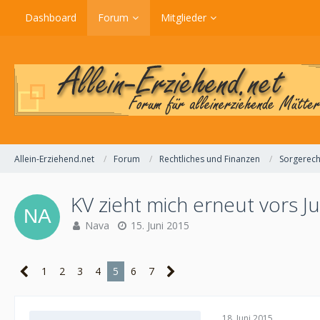
Dashboard
Forum
Mitglieder
Allein-Erziehend.net
Forum
Rechtliches und Finanzen
Sorgerech
KV zieht mich erneut vors 
Nava
15. Juni 2015
1
2
3
4
5
6
7
18. Juni 2015