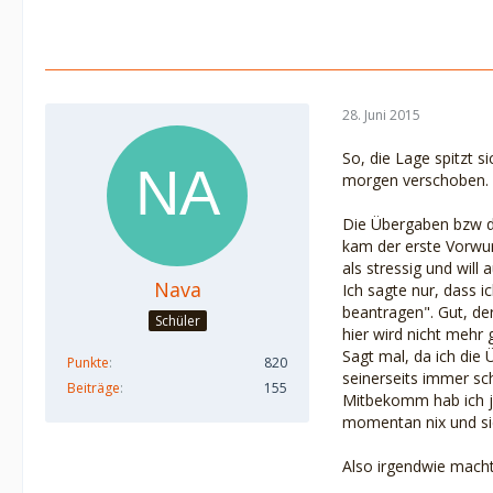
28. Juni 2015
So, die Lage spitzt 
morgen verschoben.
Die Übergaben bzw d
kam der erste Vorwur
als stressig und wil
Nava
Ich sagte nur, dass i
beantragen". Gut, der
Schüler
hier wird nicht mehr 
Sagt mal, da ich die
Punkte
820
seinerseits immer sc
Beiträge
155
Mitbekomm hab ich jet
momentan nix und sie
Also irgendwie macht