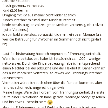
Aktuelle Situation:
frisch getrennt, verheiratet
Kind (2,5) bei mir
Umgang mit KV aus meiner Sicht leider spärlich
Kindesunterhalt minimal über Mindestunterhalt
beide berufstätig, er Vollzeit (eher Medium Verdienst), ich Teilzeit
(guter Verdienst)
ich bin bald arbeitslos, voraussichtlich min. ein paar Monate (u.a.
weil die Betreuung für 7 Wochen im Sommer noch nicht geklärt
ist)
Laut Rechtsberatung habe ich Anpruch auf Trennungsunterhalt.
Wenn ich arbeitslos bin, habe ich tatsächlich ca. 1.000,- weniger
netto als er. Durch die Kinderbetreuung habe ich entsprechend
einen Nachteil bei der Jobsuche und der Flexibilität. Daher kann ich
das auch moralisch vertreten, so etwas wie Trennungsunterhalt
anzunehmen.
Vermutlich würde ich auch ohne über die Runden kommen, aber
fänd es schon echt ungerecht irgendwie.
Meine Frage: Wäre das Fordern von Trennungsunterhalt die erste
Stufe einer Eskalation? Ich habe gerade "Marriage Story" gesehen
und bin etwas... sensibilisiert
Habt ihr Erfahrungen damit? Welche Fragen kann ich mir noch