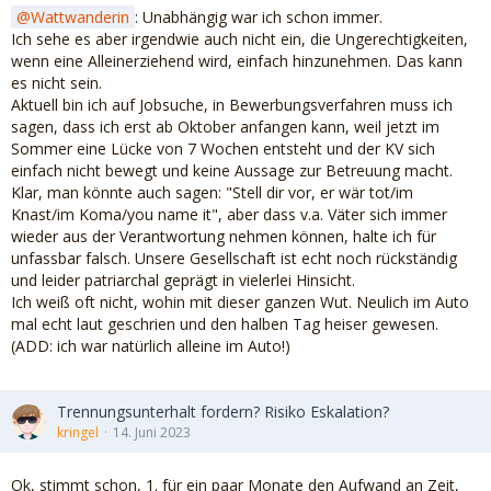
Wattwanderin
: Unabhängig war ich schon immer.
Ich sehe es aber irgendwie auch nicht ein, die Ungerechtigkeiten,
wenn eine Alleinerziehend wird, einfach hinzunehmen. Das kann
es nicht sein.
Aktuell bin ich auf Jobsuche, in Bewerbungsverfahren muss ich
sagen, dass ich erst ab Oktober anfangen kann, weil jetzt im
Sommer eine Lücke von 7 Wochen entsteht und der KV sich
einfach nicht bewegt und keine Aussage zur Betreuung macht.
Klar, man könnte auch sagen: "Stell dir vor, er wär tot/im
Knast/im Koma/you name it", aber dass v.a. Väter sich immer
wieder aus der Verantwortung nehmen können, halte ich für
unfassbar falsch. Unsere Gesellschaft ist echt noch rückständig
und leider patriarchal geprägt in vielerlei Hinsicht.
Ich weiß oft nicht, wohin mit dieser ganzen Wut. Neulich im Auto
mal echt laut geschrien und den halben Tag heiser gewesen.
(ADD: ich war natürlich alleine im Auto!)
Trennungsunterhalt fordern? Risiko Eskalation?
kringel
14. Juni 2023
Ok, stimmt schon, 1. für ein paar Monate den Aufwand an Zeit,