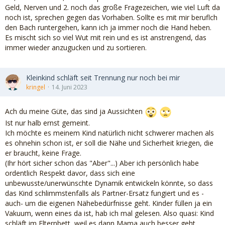
Geld, Nerven und 2. noch das große Fragezeichen, wie viel Luft da
noch ist, sprechen gegen das Vorhaben. Sollte es mit mir beruflch
den Bach runtergehen, kann ich ja immer noch die Hand heben.
Es mischt sich so viel Wut mit rein und es ist anstrengend, das
immer wieder anzugucken und zu sortieren.
Kleinkind schläft seit Trennung nur noch bei mir
kringel
14. Juni 2023
Ach du meine Güte, das sind ja Aussichten
Ist nur halb ernst gemeint.
Ich möchte es meinem Kind natürlich nicht schwerer machen als
es ohnehin schon ist, er soll die Nähe und Sicherheit kriegen, die
er braucht, keine Frage.
(Ihr hört sicher schon das "Aber"...) Aber ich persönlich habe
ordentlich Respekt davor, dass sich eine
unbewusste/unerwünschte Dynamik entwickeln könnte, so dass
das Kind schlimmstenfalls als Partner-Ersatz fungiert und es -
auch- um die eigenen Nähebedürfnisse geht. Kinder füllen ja ein
Vakuum, wenn eines da ist, hab ich mal gelesen. Also quasi: Kind
schläft im Elternbett, weil es dann Mama auch besser geht.