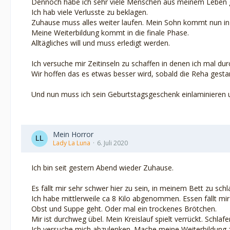
Dennoch habe ich sehr viele Menschen aus meinem Leben ges
Ich hab viele Verlusste zu beklagen.
Zuhause muss alles weiter laufen. Mein Sohn kommt nun in 
Meine Weiterbildung kommt in die finale Phase.
Alltägliches will und muss erledigt werden.
Ich versuche mir Zeitinseln zu schaffen in denen ich mal du
Wir hoffen das es etwas besser wird, sobald die Reha gestart
Und nun muss ich sein Geburtstagsgeschenk einlaminieren 
Mein Horror
Lady La Luna
6. Juli 2020
Ich bin seit gestern Abend wieder Zuhause.
Es fällt mir sehr schwer hier zu sein, in meinem Bett zu schl
Ich habe mittlerweile ca 8 Kilo abgenommen. Essen fällt mir
Obst und Suppe geht. Oder mal ein trockenes Brötchen.
Mir ist durchweg übel. Mein Kreislauf spielt verrückt. Schl
Ich versuche mich abzulenken. Mache meine Weiterbildung z