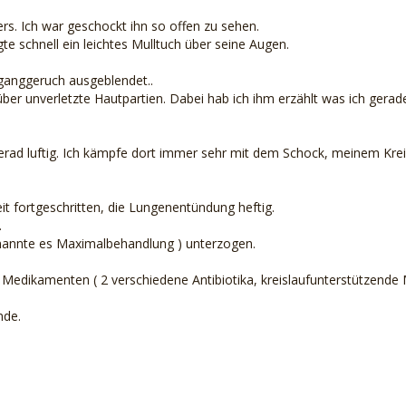
ers. Ich war geschockt ihn so offen zu sehen.
te schnell ein leichtes Mulltuch über seine Augen.
ganggeruch ausgeblendet..
ber unverletzte Hautpartien. Dabei hab ich ihm erzählt was ich gerad
t gerad luftig. Ich kämpfe dort immer sehr mit dem Schock, meinem Kre
t fortgeschritten, die Lungenentündung heftig.
.
nannte es Maximalbehandlung ) unterzogen.
n Medikamenten ( 2 verschiedene Antibiotika, kreislaufunterstützend
nde.