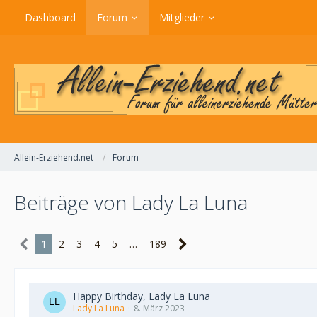
Dashboard
Forum
Mitglieder
Allein-Erziehend.net
Forum
Beiträge von Lady La Luna
1
2
3
4
5
…
189
Happy Birthday, Lady La Luna
Lady La Luna
8. März 2023