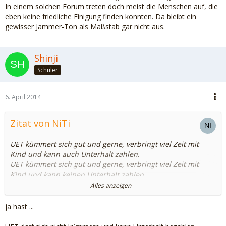
In einem solchen Forum treten doch meist die Menschen auf, die
eben keine friedliche Einigung finden konnten. Da bleibt ein
gewisser Jammer-Ton als Maßstab gar nicht aus.
Shinji
Schüler
6. April 2014
Zitat von NiTi
UET kümmert sich gut und gerne, verbringt viel Zeit mit
Kind und kann auch Unterhalt zahlen.
UET kümmert sich gut und gerne, verbringt viel Zeit mit
Kind und kann keinen Unterhalt zahlen.
UET kümmert sich gelegentlich und kann Unterhalt zahlen.
Alles anzeigen
UET kümmert sich gelegentlich und kann keinen Unterhalt
zahlen.
ja hast ...
UET kümmert sich nicht, kann Unterhalt zahlen.
UET kümmert sich nicht, kann keinen Unterhalt zahlen.