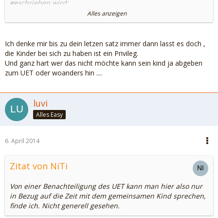
geschrieben wird:
Alles anzeigen
UET zahlt keinen Unterhalt, holt Kind nach Lust und Laune
mal ab und fährt mit der neuen Beziehung mehrfach im
Jahr in Urlaub. Mag ein Klischee sein, aber genau DAS sieht
Ich denke mir bis zu dein letzen satz immer dann lasst es doch ,
eben nicht so aus, als wenn der UET in solchen Fällen
die Kinder bei sich zu haben ist ein Privileg.
benachteiligt ist. Viel Zeit mit dem Kind zu haben ist
Und ganz hart wer das nicht möchte kann sein kind ja abgeben
natürlich wunderbar, bedeutet aber in den meisten Fällen
zum UET oder woanders hin ....
auch enorm viel mehr Stress, Arbeit, Hin und Her und leider
immer wieder auch soziale Isolation. Erleben wir hier ja
täglich im Forum. Von einer Benachteiligung des UET kann
luvi
man hier also nur in Bezug auf die Zeit mit dem
Alles Easy
gemeinsamen Kind sprechen, finde ich. Nicht generell
gesehen.
6. April 2014
Wobei ich persönlich ja finde, dass die Zeit mit Kind alles
andere relativiert. :brille
Zitat von NiTi
Von einer Benachteiligung des UET kann man hier also nur
in Bezug auf die Zeit mit dem gemeinsamen Kind sprechen,
finde ich. Nicht generell gesehen.