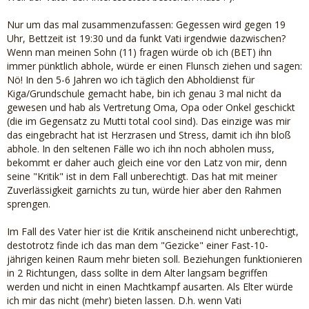
Nur um das mal zusammenzufassen: Gegessen wird gegen 19
Uhr, Bettzeit ist 19:30 und da funkt Vati irgendwie dazwischen?
Wenn man meinen Sohn (11) fragen würde ob ich (BET) ihn
immer pünktlich abhole, würde er einen Flunsch ziehen und sagen:
Nö! In den 5-6 Jahren wo ich täglich den Abholdienst für
Kiga/Grundschule gemacht habe, bin ich genau 3 mal nicht da
gewesen und hab als Vertretung Oma, Opa oder Onkel geschickt
(die im Gegensatz zu Mutti total cool sind). Das einzige was mir
das eingebracht hat ist Herzrasen und Stress, damit ich ihn bloß
abhole. In den seltenen Fälle wo ich ihn noch abholen muss,
bekommt er daher auch gleich eine vor den Latz von mir, denn
seine "Kritik" ist in dem Fall unberechtigt. Das hat mit meiner
Zuverlässigkeit garnichts zu tun, würde hier aber den Rahmen
sprengen.
Im Fall des Vater hier ist die Kritik anscheinend nicht unberechtigt,
destotrotz finde ich das man dem "Gezicke" einer Fast-10-
jährigen keinen Raum mehr bieten soll. Beziehungen funktionieren
in 2 Richtungen, dass sollte in dem Alter langsam begriffen
werden und nicht in einen Machtkampf ausarten. Als Elter würde
ich mir das nicht (mehr) bieten lassen. D.h. wenn Vati