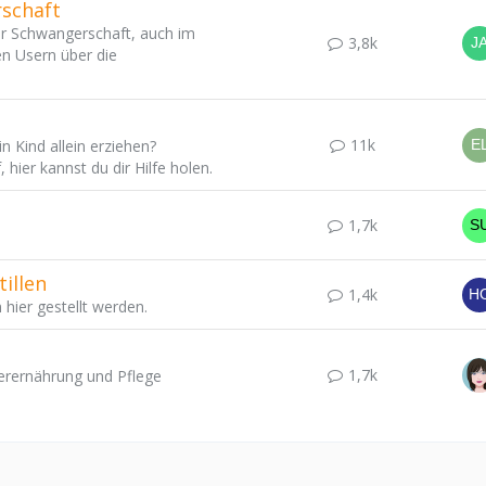
schaft
er Schwangerschaft, auch im
3,8k
en Usern über die
11k
n Kind allein erziehen?
 hier kannst du dir Hilfe holen.
1,7k
illen
1,4k
 hier gestellt werden.
1,7k
derernährung und Pflege