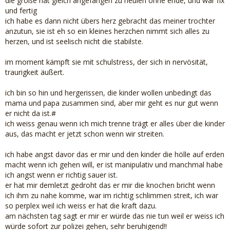
die große hat gleich angefangen zu heulen ohne ende, und war fix
und fertig
ich habe es dann nicht übers herz gebracht das meiner trochter
anzutun, sie ist eh so ein kleines herzchen nimmt sich alles zu
herzen, und ist seelisch nicht die stabilste.
im moment kämpft sie mit schulstress, der sich in nervösität,
traurigkeit äußert.
ich bin so hin und hergerissen, die kinder wollen unbedingt das
mama und papa zusammen sind, aber mir geht es nur gut wenn
er nicht da ist.#
ich weiss genau wenn ich mich trenne trägt er alles über die kinder
aus, das macht er jetzt schon wenn wir streiten.
ich habe angst davor das er mir und den kinder die hölle auf erden
macht wenn ich gehen will, er ist manipulativ und manchmal habe
ich angst wenn er richtig sauer ist.
er hat mir demletzt gedroht das er mir die knochen bricht wenn
ich ihm zu nahe komme, war im richtig schlimmen streit, ich war
so perplex weil ich weiss er hat die kraft dazu.
am nächsten tag sagt er mir er würde das nie tun weil er weiss ich
würde sofort zur polizei gehen, sehr beruhigend!!