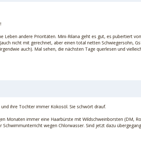
!
e Leben andere Prioritäten. Mini-Rilana geht es gut, es pubertiert vom
ma (auch nicht mit gerechnet, aber einen total netten Schwiegersohn, 
h irgendwie auch). Mal sehen, die nächsten Tage querlesen und vielle
 und ihre Tochter immer Kokosöl. Sie schwört drauf.
igen Monaten immer eine Haarbürste mit Wildschweinborsten (DM, Ros
h nur Schwimmunterricht wegen Chlorwasser. Sind jetzt dazu übergeg