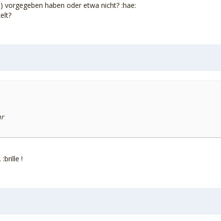
b) vorgegeben haben oder etwa nicht? :hae:
elt?
hr
brille !