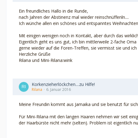
Ein freundliches Hallo in die Runde,
nach Jahren der Abstinenz mal wieder reinschnüffenln....
Ich wünche allen ein schönes und entspanntes Weihnachten
Mit einigen wenigen noch in Kontakt, aber durch das wirklich
Eigentlich geht es uns gut, ich bin mittlerweile 2-fache O
gerne wieder auf die Foren-Treffen, sie vermisst sie und ic
Herzliche Grüße
Rilana und Mini-Rilana:wink
Korkenzieherlöckchen....zu Hilfe!
Rilana
6. Januar 2016
Meine Freundin kommt aus Jamaika und sie benutzt für sich
Für Mini-Rilana mit den langen Haaren nehmen wir seit ein
der Haarbürste nicht mehr (selten). Problem ist eigentlic