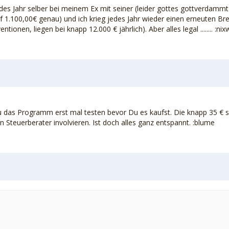
des Jahr selber bei meinem Ex mit seiner (leider gottes gottverdammt
uf 1.100,00€ genau) und ich krieg jedes Jahr wieder einen erneuten Br
en, liegen bei knapp 12.000 € jährlich). Aber alles legal ........ :ni
Du das Programm erst mal testen bevor Du es kaufst. Die knapp 35 € s
teuerberater involvieren. Ist doch alles ganz entspannt. :blume