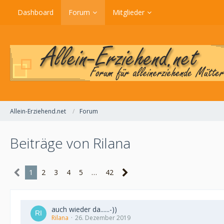
Dashboard
Forum
Mitglieder
Allein-Erziehend.net
Forum
Beiträge von Rilana
1
2
3
4
5
…
42
auch wieder da......-))
Rilana
26. Dezember 2019