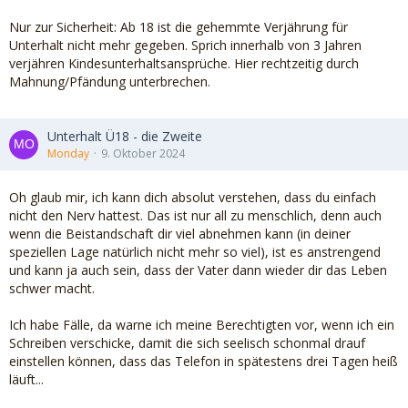
Nur zur Sicherheit: Ab 18 ist die gehemmte Verjährung für
BGH, Urteil vom 7. 5. 2003 – IV ZR 121/02
Unterhalt nicht mehr gegeben. Sprich innerhalb von 3 Jahren
Feststellungsklage & Verjährungsunterbrechung
verjähren Kindesunterhaltsansprüche. Hier rechtzeitig durch
Mahnung/Pfändung unterbrechen.
"Eine wiederholende Feststellungsklage ist nur dann
zulässig, wenn sie unerläßlich ist, um den Eintritt der
Verjährung zu verhindern (im Anschluß an BGHZ 93, 287)."
Unterhalt Ü18 - die Zweite
Monday
9. Oktober 2024
Oh glaub mir, ich kann dich absolut verstehen, dass du einfach
nicht den Nerv hattest. Das ist nur all zu menschlich, denn auch
wenn die Beistandschaft dir viel abnehmen kann (in deiner
speziellen Lage natürlich nicht mehr so viel), ist es anstrengend
und kann ja auch sein, dass der Vater dann wieder dir das Leben
schwer macht.
Ich habe Fälle, da warne ich meine Berechtigten vor, wenn ich ein
Schreiben verschicke, damit die sich seelisch schonmal drauf
einstellen können, dass das Telefon in spätestens drei Tagen heiß
läuft...