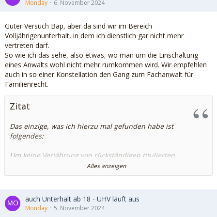
Monday
6. November 2024
Guter Versuch Bap, aber da sind wir im Bereich
Volljährigenunterhalt, in dem ich dienstlich gar nicht mehr
vertreten darf.
So wie ich das sehe, also etwas, wo man um die Einschaltung
eines Anwalts wohl nicht mehr rumkommen wird. Wir empfehlen
auch in so einer Konstellation den Gang zum Fachanwalt für
Familienrecht.
Zitat
Das einzige, was ich hierzu mal gefunden habe ist
folgendes:
Um keine Verjährung von rückständigen titulierten
Unterhaltsansprüchen zu riskieren, sollten zumindest in
Alles anzeigen
Abständen von etwas weniger als drei Jahren regelmäßig
erneute Vollstreckungsversuche erfolgen. Eine
Feststellungsklage nach § 204 Abs. 1 Ziff.1 BGB, wenn der
auch Unterhalt ab 18 - UHV läuft aus
Aufenthaltsort des Unterhaltsschuldners unbekannt ist, ist
Monday
5. November 2024
möglich, aber riskant.