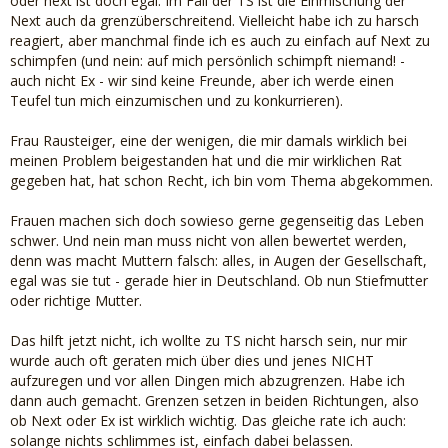
oder next ist doch egal. Im Fall der TS ist die Einmischung der
Next auch da grenzüberschreitend. Vielleicht habe ich zu harsch
reagiert, aber manchmal finde ich es auch zu einfach auf Next zu
schimpfen (und nein: auf mich persönlich schimpft niemand! -
auch nicht Ex - wir sind keine Freunde, aber ich werde einen
Teufel tun mich einzumischen und zu konkurrieren).
Frau Rausteiger, eine der wenigen, die mir damals wirklich bei
meinen Problem beigestanden hat und die mir wirklichen Rat
gegeben hat, hat schon Recht, ich bin vom Thema abgekommen.
Frauen machen sich doch sowieso gerne gegenseitig das Leben
schwer. Und nein man muss nicht von allen bewertet werden,
denn was macht Muttern falsch: alles, in Augen der Gesellschaft,
egal was sie tut - gerade hier in Deutschland. Ob nun Stiefmutter
oder richtige Mutter.
Das hilft jetzt nicht, ich wollte zu TS nicht harsch sein, nur mir
wurde auch oft geraten mich über dies und jenes NICHT
aufzuregen und vor allen Dingen mich abzugrenzen. Habe ich
dann auch gemacht. Grenzen setzen in beiden Richtungen, also
ob Next oder Ex ist wirklich wichtig. Das gleiche rate ich auch:
solange nichts schlimmes ist, einfach dabei belassen.