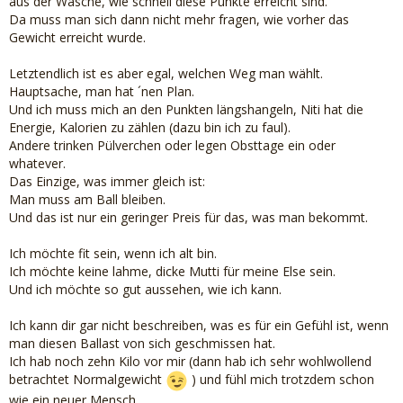
aus der Wäsche, wie schnell diese Punkte erreicht sind.
Da muss man sich dann nicht mehr fragen, wie vorher das
Gewicht erreicht wurde.
Letztendlich ist es aber egal, welchen Weg man wählt.
Hauptsache, man hat ´nen Plan.
Und ich muss mich an den Punkten längshangeln, Niti hat die
Energie, Kalorien zu zählen (dazu bin ich zu faul).
Andere trinken Pülverchen oder legen Obsttage ein oder
whatever.
Das Einzige, was immer gleich ist:
Man muss am Ball bleiben.
Und das ist nur ein geringer Preis für das, was man bekommt.
Ich möchte fit sein, wenn ich alt bin.
Ich möchte keine lahme, dicke Mutti für meine Else sein.
Und ich möchte so gut aussehen, wie ich kann.
Ich kann dir gar nicht beschreiben, was es für ein Gefühl ist, wenn
man diesen Ballast von sich geschmissen hat.
Ich hab noch zehn Kilo vor mir (dann hab ich sehr wohlwollend
betrachtet Normalgewicht
) und fühl mich trotzdem schon
wie ein neuer Mensch.