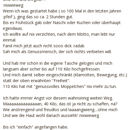
:nixwieweg
Wenn ich was gestartet habe ( so 100 Mal in den letzten Jahren
:pfeif ), ging das so ca. 2 Stunden gut.
Bis es Frühstück gab oder Naschi oder Kuchen oder überhaupt
irgendwas.
Ich wollte auf nix verzichten, nach dem Motto, man lebt nur
einmal.
Fand mich jetzt auch nicht sooo dick :radab
Sah mich als Genussmensch, der sich nichts verbieten will.
Und hab mir schön in die eigene Tasche gelogen und mich
langsam aber sicher bis auf 110 Kilo hochgefressen.
Und mich damit selber eingeschränkt (Klamotten, Bewegung, etc.)
statt der oben erwähnten "Freiheit".
110 Kilo hat mit "genussvolles Moppelchen" nix mehr zu tun.
Ich hatte immer Angst vor diesem wahnsinnig weiten Weg.
Maaaaaaaaaaaaaan, 40 Kilo, das ist ja nicht zu schaffen, nä?
Wie anstrengend und freudlos und laaaangwierig....ohne mich
Und wie die Haut wohl danach aussieht! :nixwieweg
Bis ich "einfach" angefangen habe.