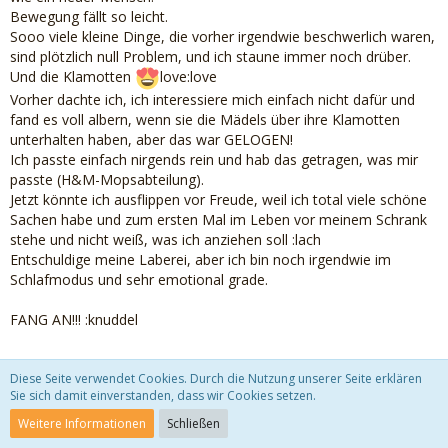
Bewegung fällt so leicht.
Sooo viele kleine Dinge, die vorher irgendwie beschwerlich waren,
sind plötzlich null Problem, und ich staune immer noch drüber.
Und die Klamotten
love:love
Vorher dachte ich, ich interessiere mich einfach nicht dafür und
fand es voll albern, wenn sie die Mädels über ihre Klamotten
unterhalten haben, aber das war GELOGEN!
Ich passte einfach nirgends rein und hab das getragen, was mir
passte (H&M-Mopsabteilung).
Jetzt könnte ich ausflippen vor Freude, weil ich total viele schöne
Sachen habe und zum ersten Mal im Leben vor meinem Schrank
stehe und nicht weiß, was ich anziehen soll :lach
Entschuldige meine Laberei, aber ich bin noch irgendwie im
Schlafmodus und sehr emotional grade.
FANG AN!!! :knuddel
Diese Seite verwendet Cookies. Durch die Nutzung unserer Seite erklären
Sie sich damit einverstanden, dass wir Cookies setzen.
Zitat von melle0909
Weitere Informationen
Schließen
Zu wissen das ich nicht allein bin und das da jemand ist der