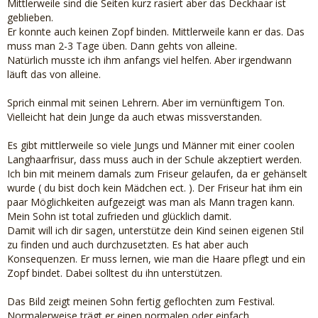
Mittlerweile sind die Seiten kurz rasiert aber das Deckhaar ist
geblieben.
Er konnte auch keinen Zopf binden. Mittlerweile kann er das. Das
muss man 2-3 Tage üben. Dann gehts von alleine.
Natürlich musste ich ihm anfangs viel helfen. Aber irgendwann
läuft das von alleine.
Sprich einmal mit seinen Lehrern. Aber im vernünftigem Ton.
Vielleicht hat dein Junge da auch etwas missverstanden.
Es gibt mittlerweile so viele Jungs und Männer mit einer coolen
Langhaarfrisur, dass muss auch in der Schule akzeptiert werden.
Ich bin mit meinem damals zum Friseur gelaufen, da er gehänselt
wurde ( du bist doch kein Mädchen ect. ). Der Friseur hat ihm ein
paar Möglichkeiten aufgezeigt was man als Mann tragen kann.
Mein Sohn ist total zufrieden und glücklich damit.
Damit will ich dir sagen, unterstütze dein Kind seinen eigenen Stil
zu finden und auch durchzusetzten. Es hat aber auch
Konsequenzen. Er muss lernen, wie man die Haare pflegt und ein
Zopf bindet. Dabei solltest du ihn unterstützen.
Das Bild zeigt meinen Sohn fertig geflochten zum Festival.
Normalerweise trägt er einen normalen oder einfach