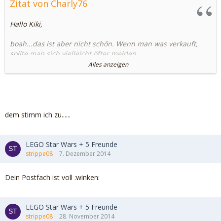
Zitat von Charly76
Hallo Kiki,
boah...das ist aber nicht schön. Wenn man was verkauft,
sollte man sich vielleicht öfter melden.
Alles anzeigen
Nimms mir nicht übel, aber ich hab mir echt keine schönen
Gedanken gemacht. Klar, kann immer mal was dazwischen
kommen, aber man hat halt ein doofes Gefühl, wenn man
von fremden Leuten hier was kauft, wo kein Käuferschutz
und nix ist.
dem stimm ich zu......
*tief-durchatme*...ok...dankeschön, daß Du Dich gemeldet
hast!!! :thanks:
LEGO Star Wars + 5 Freunde
strippe08
7. Dezember 2014
Bettina
Dein Postfach ist voll :winken:
LEGO Star Wars + 5 Freunde
strippe08
28. November 2014