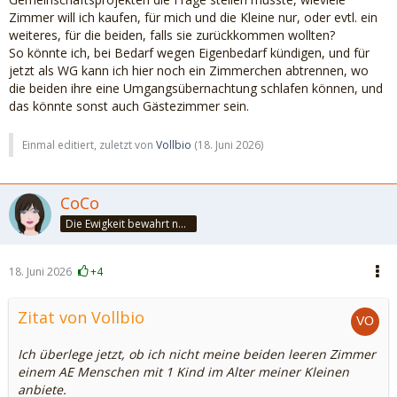
Zimmer will ich kaufen, für mich und die Kleine nur, oder evtl. ein
weiteres, für die beiden, falls sie zurückkommen wollten?
So könnte ich, bei Bedarf wegen Eigenbedarf kündigen, und für
jetzt als WG kann ich hier noch ein Zimmerchen abtrennen, wo
die beiden ihre eine Umgangsübernachtung schlafen können, und
das könnte sonst auch Gästezimmer sein.
Einmal editiert, zuletzt von
Vollbio
(
18. Juni 2026
)
CoCo
Die Ewigkeit bewahrt nur die Liebe, weil sie von gleicher Natur ist. ~Khalil Gibran~
18. Juni 2026
+4
Zitat von Vollbio
Ich überlege jetzt, ob ich nicht meine beiden leeren Zimmer
einem AE Menschen mit 1 Kind im Alter meiner Kleinen
anbiete.