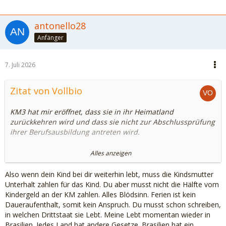
antonello28
Anfänger
7. Juli 2026
Zitat von Vollbio
KM3 hat mir eröffnet, dass sie in ihr Heimatland
zurückkehren wird und dass sie nicht zur Abschlussprüfung
ihrer Berufsausbildung antreten wird.
Fall A:
Alles anzeigen
Unsere Kleine lebt dann weiter hier in DE, ausschließlich bei
Also wenn dein Kind bei dir weiterhin lebt, muss die Kindsmutter
mir und während der Ferien lebt sie im Nicht-EU Ausland.
Unterhalt zahlen für das Kind. Du aber musst nicht die Hälfte vom
Ich hätte dann Anspruch auf Unterhalt von der KM und
Kindergeld an der KM zahlen. Alles Blödsinn. Ferien ist kein
müsste ihr im Gegenzug vielleicht das hälftige Kindergeld
Daueraufenthalt, somit kein Anspruch. Du musst schon schreiben,
auszahlen?
in welchen Drittstaat sie Lebt. Meine Lebt momentan wieder in
Brasilien. Jedes Land hat andere Gesetze. Brasilien hat ein