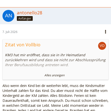
antonello28
Anfänger
7. Juli 2026
Zitat von Vollbio
KM3 hat mir eröffnet, dass sie in ihr Heimatland
zurückkehren wird und dass sie nicht zur Abschlussprüfung
ihrer Berufsausbildung antreten wird.
Fall A:
Alles anzeigen
Unsere Kleine lebt dann weiter hier in DE, ausschließlich bei
Also wenn dein Kind bei dir weiterhin lebt, muss die Kindsmutter
mir und während der Ferien lebt sie im Nicht-EU Ausland.
Unterhalt zahlen für das Kind. Du aber musst nicht die Hälfte vom
Ich hätte dann Anspruch auf Unterhalt von der KM und
Kindergeld an der KM zahlen. Alles Blödsinn. Ferien ist kein
müsste ihr im Gegenzug vielleicht das hälftige Kindergeld
Daueraufenthalt, somit kein Anspruch. Du musst schon schreiben,
auszahlen?
in welchen Drittstaat sie Lebt. Meine Lebt momentan wieder in
Brasilien. Jedes Land hat andere Gesetze. Brasilien hat ein