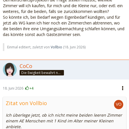
Zimmer will ich kaufen, für mich und die Kleine nur, oder evtl. ein
weiteres, für die beiden, falls sie zurückkommen wollten?
So könnte ich, bei Bedarf wegen Eigenbedarf kündigen, und für
jetzt als WG kann ich hier noch ein Zimmerchen abtrennen, wo
die beiden ihre eine Umgangsübernachtung schlafen können, und
das könnte sonst auch Gästezimmer sein.
Einmal editiert, zuletzt von
Vollbio
(
18. Juni 2026
)
CoCo
Die Ewigkeit bewahrt nur die Liebe, weil sie von gleicher Natur ist. ~Khalil Gibran~
18. Juni 2026
+4
Zitat von Vollbio
Ich überlege jetzt, ob ich nicht meine beiden leeren Zimmer
einem AE Menschen mit 1 Kind im Alter meiner Kleinen
anbiete.