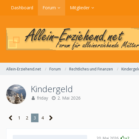
Dashboard
Forum
Mitglieder
Allein-Erziehend.net
Forum
Rechtliches und Finanzen
Kindergel
Kindergeld
friday
2. Mai 2026
1
2
3
4
20. Mai 2026
+2