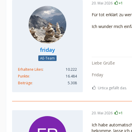
20. Mai 2026
+1
Für tot erklärt zu w
Ich wunder mich einf
friday
AE-Team
Liebe Grüße
Erhaltene Likes
10.222
Friday
Punkte
16.484
Beiträge
5.308
Urtica gefällt das.
20. Mai 2026
+1
Ich habe automatisch
bekomme, lasse ich e