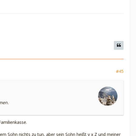
#45
hmen.
Familienkasse.
nem Sohn nichts zu tun, aber sein Sohn heißt y x Z und meiner