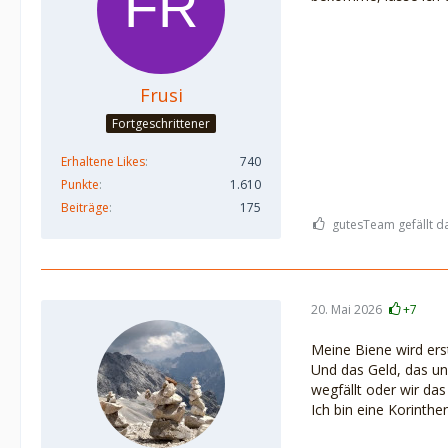
Frusi
Fortgeschrittener
Erhaltene Likes
740
Punkte
1.610
Beiträge
175
gutesTeam gefällt d
20. Mai 2026
+7
Meine Biene wird erst
Und das Geld, das uns
wegfällt oder wir d
Ich bin eine Korinthe