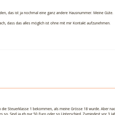
erden, das ist ja nochmal eine ganz andere Hausnummer. Meine Güte.
ach, dass das alles möglich ist ohne mit mir Kontakt aufzunehmen.
 die Steuerklasse 1 bekommen, als meine Grösse 18 wurde. Aber nach
s so. Sind ja eh nur 50 Euro oder so Unterschied. Zumindest vor 3 Ja