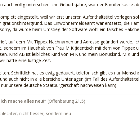
n auch völlig unterschiedliche Geburtsjahre, war der Familienkasse ab
omplett eingestellt, weil wir erst unseren Aufenthaltstitel vorlegen sol
Migrationshintergrund. Das Einwohnermeldeamt war entsetzt, die Famil
 sorry, da wurde beim Umstieg der Software wohl ein falsches Häkche
rief, auf dem Mit Tippex Nachnamen und Adresse geändert wurde. Ich
t, sondern im Haushalt von Frau M K (identisch mit dem von Tippex
sen. Kind AB ist leibliches Kind von M K und mein Bonuskind. M K un
ir hatte eine lustige Zeit.
lten. Schriftlich hat es ewig gedauert, telefonisch gibt es nur Mensc
 auch nicht in alle bereiche Unterlagen (Im Fall des Aufenthaltstitels
 nur unsere deutsche Staatbürgerschaft nachweisen kann)
 ich mache alles neu!“
(Offenbarung 21,5)
chlechter, nicht besser, sondern neu