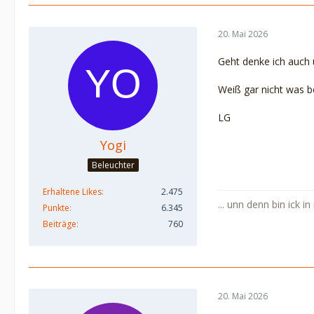
20. Mai 2026
Geht denke ich auch 
Weiß gar nicht was b
LG
Yogi
Beleuchter
Erhaltene Likes
2.475
... unn denn bin ick i
Punkte
6.345
Beiträge
760
20. Mai 2026