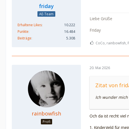
friday
AE-Team
Liebe Grüße
Erhaltene Likes
10.222
Friday
Punkte
16.484
Beiträge
5.308
CoCo, rainbowfish, F
20. Mai 2026
Zitat von frid
Ich wunder mich 
rainbowfish
Och da ist recht viel
Profi
1. Kindergeld für me