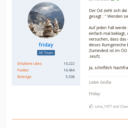
Der Öd zieht sich di
gesagt : " Wenden si
Auf jeden Fall werde
einfach mal beklagt,
versuchen, dass das 
friday
dieses Rumgereiche b
Zumindest ist im ÖD 
AE-Team
.seufz.
Erhaltene Likes
10.222
Ja, schriftlich Nachf
Punkte
16.484
Beiträge
5.308
Liebe Grüße
Friday
Lena_1977 und Claud