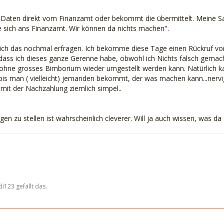
e Daten direkt vom Finanzamt oder bekommt die übermittelt. Meine Sa
e sich ans Finanzamt. Wir können da nichts machen".
 ich das nochmal erfragen. Ich bekomme diese Tage einen Rückruf v
 dass ich dieses ganze Gerenne habe, obwohl ich Nichts falsch gemach
ohne grosses Bimborium wieder umgestellt werden kann. Natürlich kann
is man ( vielleicht) jemanden bekommt, der was machen kann...nervi
mit der Nachzahlung ziemlich simpel..
ragen zu stellen ist wahrscheinlich cleverer. Will ja auch wissen, was d
i123 gefällt das.