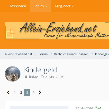
Dashboard
Forum
Mitglieder
Allein-Erziehend.net
Forum
Rechtliches und Finanzen
Kindergel
Kindergeld
friday
2. Mai 2026
1
2
3
4
20. Mai 2026
+2