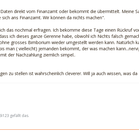
e Daten direkt vom Finanzamt oder bekommt die übermittelt. Meine Sa
e sich ans Finanzamt. Wir können da nichts machen".
 ich das nochmal erfragen. Ich bekomme diese Tage einen Rückruf v
 dass ich dieses ganze Gerenne habe, obwohl ich Nichts falsch gemach
ohne grosses Bimborium wieder umgestellt werden kann. Natürlich kann
is man ( vielleicht) jemanden bekommt, der was machen kann...nervi
mit der Nachzahlung ziemlich simpel..
ragen zu stellen ist wahrscheinlich cleverer. Will ja auch wissen, was d
i123 gefällt das.