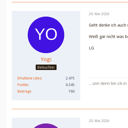
20. Mai 2026
Geht denke ich auch 
Weiß gar nicht was b
LG
Yogi
Beleuchter
Erhaltene Likes
2.475
... unn denn bin ick i
Punkte
6.345
Beiträge
760
20. Mai 2026