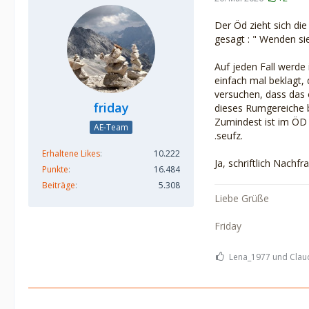
Der Öd zieht sich di
gesagt : " Wenden si
Auf jeden Fall werde
einfach mal beklagt,
versuchen, dass das 
friday
dieses Rumgereiche b
Zumindest ist im ÖD 
AE-Team
.seufz.
Erhaltene Likes
10.222
Ja, schriftlich Nachf
Punkte
16.484
Beiträge
5.308
Liebe Grüße
Friday
Lena_1977 und Claud