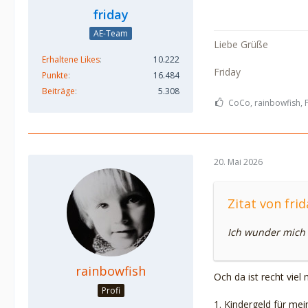
friday
AE-Team
Liebe Grüße
Erhaltene Likes
10.222
Friday
Punkte
16.484
Beiträge
5.308
CoCo, rainbowfish, F
20. Mai 2026
Zitat von frid
Ich wunder mich 
rainbowfish
Och da ist recht viel
Profi
1. Kindergeld für me