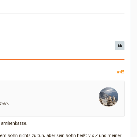
#45
hmen.
Familienkasse.
nem Sohn nichts zu tun, aber sein Sohn heißt y x Z und meiner