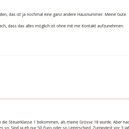
erden, das ist ja nochmal eine ganz andere Hausnummer. Meine Güte.
ach, dass das alles möglich ist ohne mit mir Kontakt aufzunehmen.
 die Steuerklasse 1 bekommen, als meine Grösse 18 wurde. Aber nach
s so. Sind ja eh nur 50 Euro oder so Unterschied. Zumindest vor 3 Ja