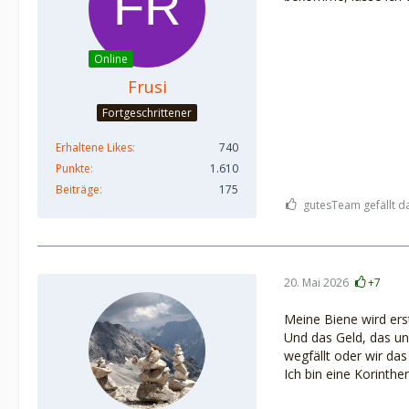
Online
Frusi
Fortgeschrittener
Erhaltene Likes
740
Punkte
1.610
Beiträge
175
gutesTeam gefällt d
20. Mai 2026
+7
Meine Biene wird erst
Und das Geld, das uns
wegfällt oder wir d
Ich bin eine Korinthe