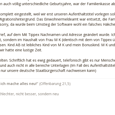
n auch völlig unterschiedliche Geburtsjahre, war der Familienkasse ab
omplett eingestellt, weil wir erst unseren Aufenthaltstitel vorlegen sol
Migrationshintergrund. Das Einwohnermeldeamt war entsetzt, die Famil
 sorry, da wurde beim Umstieg der Software wohl ein falsches Häkche
rief, auf dem Mit Tippex Nachnamen und Adresse geändert wurde. Ich
t, sondern im Haushalt von Frau M K (identisch mit dem von Tippex
sen. Kind AB ist leibliches Kind von M K und mein Bonuskind. M K un
ir hatte eine lustige Zeit.
lten. Schriftlich hat es ewig gedauert, telefonisch gibt es nur Mensc
 auch nicht in alle bereiche Unterlagen (Im Fall des Aufenthaltstitels
 nur unsere deutsche Staatbürgerschaft nachweisen kann)
 ich mache alles neu!“
(Offenbarung 21,5)
chlechter, nicht besser, sondern neu