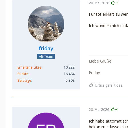
20. Mai 2026
+1
Für tot erklärt zu w
Ich wunder mich einf
friday
AE-Team
Liebe Grüße
Erhaltene Likes
10.222
Friday
Punkte
16.484
Beiträge
5.308
Urtica gefällt das.
20. Mai 2026
+1
Ich habe automatisch
bekomme, lasse ich e