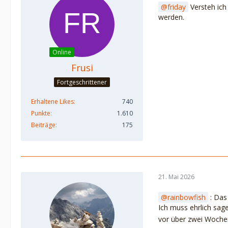
friday
Versteh ich 
werden.
Online
Frusi
Fortgeschrittener
Erhaltene Likes
740
Punkte
1.610
Beiträge
175
21. Mai 2026
rainbowfish
: Das 
Ich muss ehrlich sage
vor über zwei Wochen