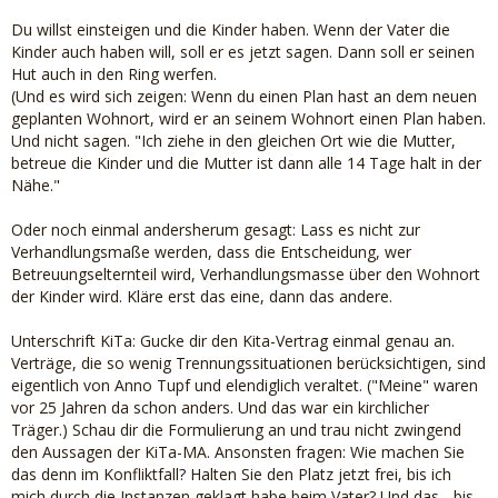
Du willst einsteigen und die Kinder haben. Wenn der Vater die
Kinder auch haben will, soll er es jetzt sagen. Dann soll er seinen
Hut auch in den Ring werfen.
(Und es wird sich zeigen: Wenn du einen Plan hast an dem neuen
geplanten Wohnort, wird er an seinem Wohnort einen Plan haben.
Und nicht sagen. "Ich ziehe in den gleichen Ort wie die Mutter,
betreue die Kinder und die Mutter ist dann alle 14 Tage halt in der
Nähe."
Oder noch einmal andersherum gesagt: Lass es nicht zur
Verhandlungsmaße werden, dass die Entscheidung, wer
Betreuungselternteil wird, Verhandlungsmasse über den Wohnort
der Kinder wird. Kläre erst das eine, dann das andere.
Unterschrift KiTa: Gucke dir den Kita-Vertrag einmal genau an.
Verträge, die so wenig Trennungssituationen berücksichtigen, sind
eigentlich von Anno Tupf und elendiglich veraltet. ("Meine" waren
vor 25 Jahren da schon anders. Und das war ein kirchlicher
Träger.) Schau dir die Formulierung an und trau nicht zwingend
den Aussagen der KiTa-MA. Ansonsten fragen: Wie machen Sie
das denn im Konfliktfall? Halten Sie den Platz jetzt frei, bis ich
mich durch die Instanzen geklagt habe beim Vater? Und das - bis