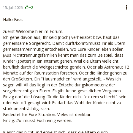
15. Juli 2025
+2
Hallo Bea,
zuerst Welcome hier im Forum.
Ich gehe davon aus, Ihr seid (noch) verheiratet bzw. habt das
gemeinsame Sorgerecht. Damit dürft/könnt/müsst Ihr als Eltern
gemeinsam/einmütig entscheiden, wo Eure Kinder leben sollen.
(Aus Nichttrennungsfamilien kennt man das zum Beispiel, dass
Kinder (später) in ein Internat gehen. Weil die Eltern vielleicht
beruflich durch die Weltgeschichte gondeln. Oder als Astronaut 12
Monate auf der Raumstation forschen. Oder die Kinder gehen zu
den Großeltern. Ein "Hausmädchen" wird angestellt. - Was ich
sagen will: All das liegt in der Entscheidungskompetenz der
sorgeberechtigten Eltern. Es gibt keine gesetzlichen Vorgaben.
Einzig darf die Lösung für die Kinder nicht "extrem schlecht" sein
oder wie oft gesagt wird: Es darf das Wohl der Kinder nicht zu
stark beeinträchtigt sein.
Bedeutet für Eure Situation: Vieles ist denkbar.
Einzig:
Ihr
müsst Euch einig werden.
Klappt das nicht und erweist sich, dass die Eltern durch