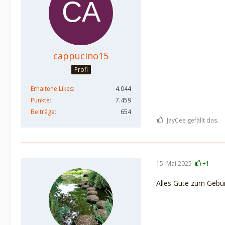
cappucino15
Profi
Erhaltene Likes
4.044
Punkte
7.459
Beiträge
654
JayCee gefällt das.
15. Mai 2025
+1
Alles Gute zum Gebur