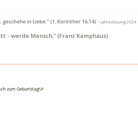
-
t, geschehe in Liebe." (1. Korinther 16,14)
Jahreslosung 2024
tt - werde Mensch.“ (Franz Kamphaus)
sch zum Geburtstag!🎉