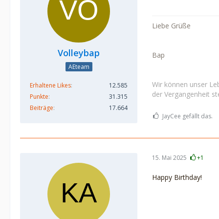
Liebe Grüße
Volleybap
Bap
AEteam
Wir können unser Leb
Erhaltene Likes
12.585
der Vergangenheit ste
Punkte
31.315
Beiträge
17.664
JayCee gefällt das.
15. Mai 2025
+1
Happy Birthday!