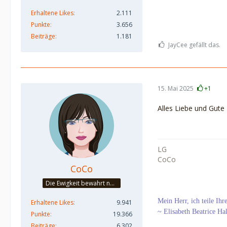
Erhaltene Likes
2.111
Punkte
3.656
Beiträge
1.181
JayCee gefällt das.
15. Mai 2025
+1
Alles Liebe und Gute
LG
CoCo
CoCo
Die Ewigkeit bewahrt nur die Liebe, weil sie von gleicher Natur ist. ~Khalil Gibran~
Mein Herr, ich teile Ih
Erhaltene Likes
9.941
~ Elisabeth Beatrice Ha
Punkte
19.366
Beiträge
6.302