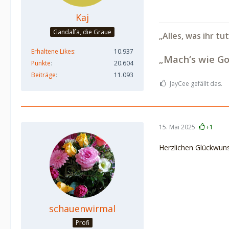
Kaj
Gandalfa, die Graue
„Alles, was ihr tu
Erhaltene Likes
10.937
„Mach‘s wie Go
Punkte
20.604
Beiträge
11.093
JayCee gefällt das.
15. Mai 2025
+1
Herzlichen Glückwun
schauenwirmal
Profi