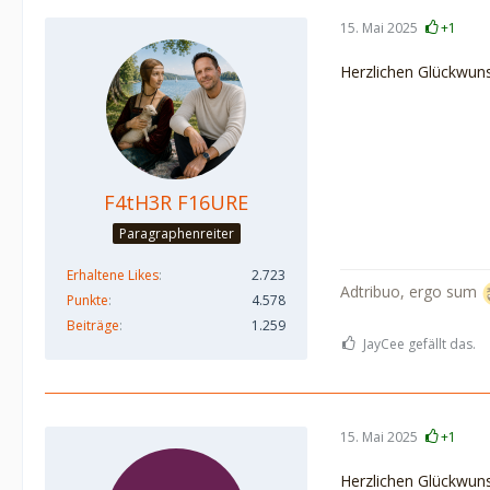
15. Mai 2025
+1
Herzlichen Glückwuns
F4tH3R F16URE
Paragraphenreiter
Erhaltene Likes
2.723
Adtribuo, ergo sum
Punkte
4.578
Beiträge
1.259
JayCee gefällt das.
15. Mai 2025
+1
Herzlichen Glückwun