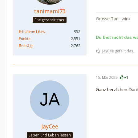
tanimami73
Grüsse Tani :wink
Fortgeschrittener
Erhaltene Likes
952
Du bist nicht das w
Punkte
2.551
Beiträge
2.762
JayCee gefällt das.
15. Mai 2025
+1
Ganz herzlichen Dan
JayCee
Leben und Leben lassen