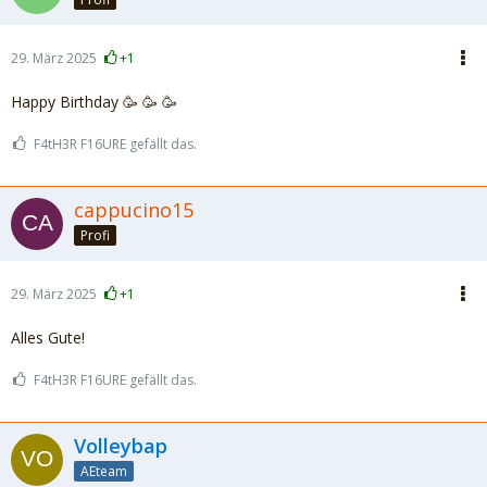
29. März 2025
+1
Happy Birthday 🥳 🥳 🥳
F4tH3R F16URE gefällt das.
cappucino15
Profi
29. März 2025
+1
Alles Gute!
F4tH3R F16URE gefällt das.
Volleybap
AEteam