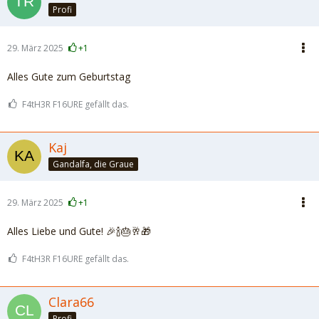
Profi
29. März 2025
+1
Alles Gute zum Geburtstag
F4tH3R F16URE gefällt das.
Kaj
Gandalfa, die Graue
29. März 2025
+1
Alles Liebe und Gute! 🎉🍾🎂🥂🎁
F4tH3R F16URE gefällt das.
Clara66
Profi