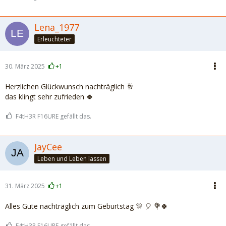
Lena_1977
Erleuchteter
30. März 2025
+1
Herzlichen Glückwunsch nachträglich 🥂
das klingt sehr zufrieden 🍀
F4tH3R F16URE gefällt das.
JayCee
Leben und Leben lassen
31. März 2025
+1
Alles Gute nachträglich zum Geburtstag 🎊 🎈 💐🍀
F4tH3R F16URE gefällt das.