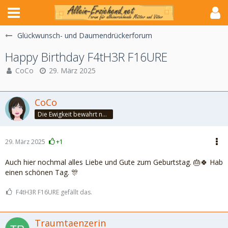
Glückwunsch- und Daumendrückerforum
Happy Birthday F4tH3R F16URE
CoCo
29. März 2025
CoCo
Die Ewigkeit bewahrt nur die Liebe, weil sie von gleicher Natur ist. ~Khalil Gibran~
29. März 2025
+1
Auch hier nochmal alles Liebe und Gute zum Geburtstag. 🎂🍀 Hab
einen schönen Tag. 🎊
F4tH3R F16URE gefällt das.
Traumtaenzerin