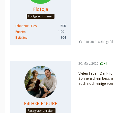
Flotoja
Fortgeschrittener
Erhaltene Likes
506
Punkte
1.001
Beiträge
104
F4tH3R F16URE gefäll
30. März 2025
+1
Vielen lieben Dank f
Sonnenschein beschenk
auch noch einige von
F4tH3R F16URE
Paragraphenreiter