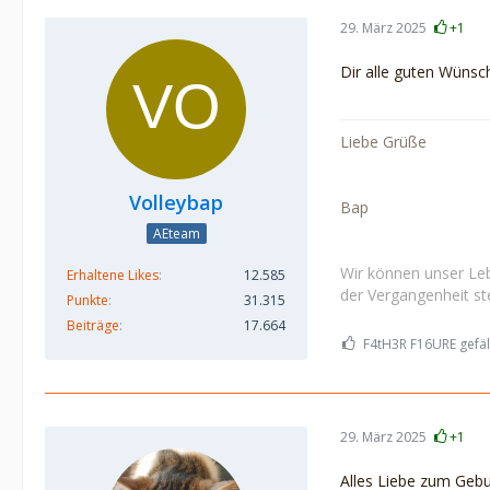
29. März 2025
+1
Dir alle guten Wünsc
Liebe Grüße
Volleybap
Bap
AEteam
Wir können unser Leb
Erhaltene Likes
12.585
der Vergangenheit ste
Punkte
31.315
Beiträge
17.664
F4tH3R F16URE gefäll
29. März 2025
+1
Alles Liebe zum Gebu