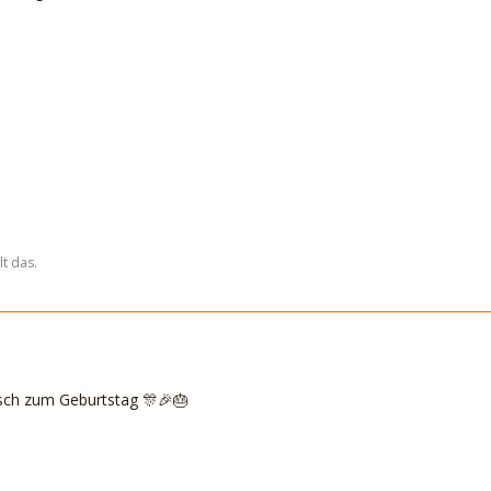
t das.
sch zum Geburtstag 🎊🎉🎂