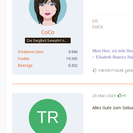
LG
CoCo
CoCo
Die Ewigkeit bewahrt nur die Liebe, weil sie von gleicher Natur ist. ~Khalil Gibran~
Mein Herr, ich teile Ih
Erhaltene Likes
9.940
~ Elisabeth Beatrice Ha
Punkte
19.365
Beiträge
6.302
F4tH3R F16URE gefäll
29. März 2025
+1
Alles Gute zum Gebu