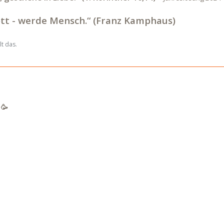
tt - werde Mensch.“ (Franz Kamphaus)
t das.
 🥳