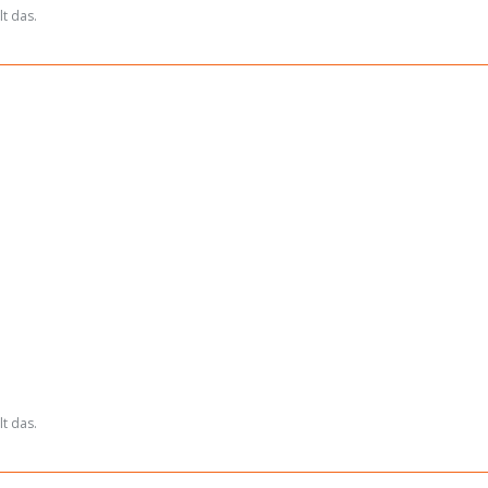
t das.
t das.