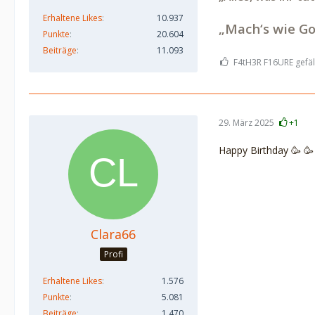
Erhaltene Likes
10.937
„Mach‘s wie Go
Punkte
20.604
Beiträge
11.093
F4tH3R F16URE gefäll
29. März 2025
+1
Happy Birthday 🥳 🥳
Clara66
Profi
Erhaltene Likes
1.576
Punkte
5.081
Beiträge
1.470