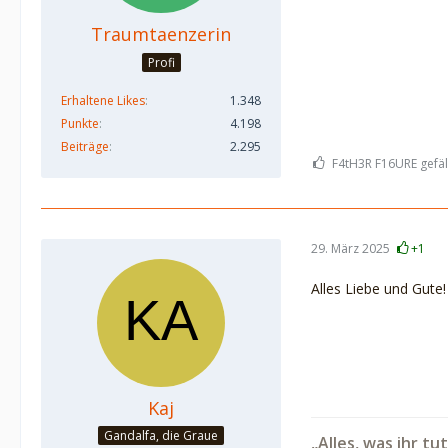
Traumtaenzerin
Profi
Erhaltene Likes
1.348
Punkte
4.198
Beiträge
2.295
F4tH3R F16URE gefäll
29. März 2025
+1
Alles Liebe und Gute!
Kaj
Gandalfa, die Graue
„Alles, was ihr tu