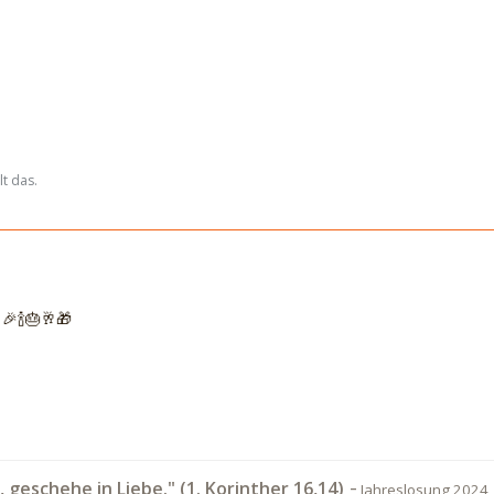
t das.
 🎉🍾🎂🥂🎁
-
t, geschehe in Liebe." (1. Korinther 16,14)
Jahreslosung 2024