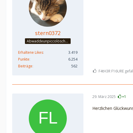
stern0372
Abwaddeunpiccolöschedrinke
Erhaltene Likes
3.419
Punkte
6.254
Beiträge
562
F4tH3R F16URE gefäll
29. März 2025
+1
Herzlichen Glückwun