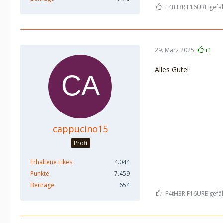
F4tH3R F16URE gefäll
29. März 2025
+1
Alles Gute!
cappucino15
Profi
Erhaltene Likes
4.044
Punkte
7.459
Beiträge
654
F4tH3R F16URE gefäll