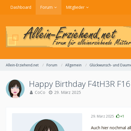
Dashboard
Forum
Mitglieder
Allein-Erziehend.net
Forum
Allgemein
Glückwunsch- und Daum
Happy Birthday F4tH3R F1
CoCo
29. März 2025
29. März 2025
+1
Auch hier nochmal al