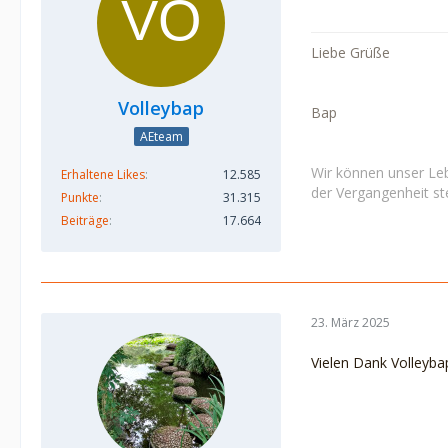
Liebe Grüße
Volleybap
Bap
AEteam
Wir können unser Leb
Erhaltene Likes
12.585
der Vergangenheit ste
Punkte
31.315
Beiträge
17.664
23. März 2025
Vielen Dank Volleyba