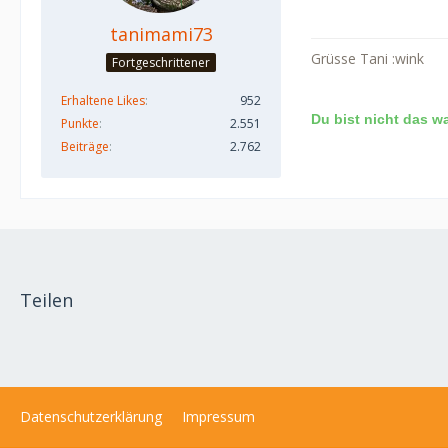
tanimami73
Grüsse Tani :wink
Fortgeschrittener
Erhaltene Likes
952
Du bist nicht das w
Punkte
2.551
Beiträge
2.762
Teilen
Datenschutzerklärung
Impressum