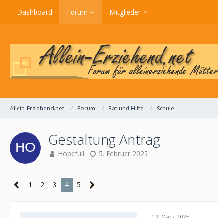
Dashboard
Forum
Mitglieder
Allein-Erziehend.net
Forum
Rat und Hilfe
Schule
Gestaltung Antrag
Hopefull
5. Februar 2025
1
2
3
4
5
13. März 2025