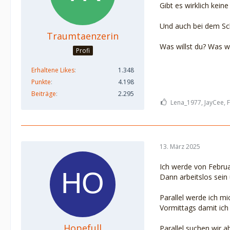
Gibt es wirklich kein
Und auch bei dem Sch
Traumtaenzerin
Was willst du? Was w
Profi
Erhaltene Likes
1.348
Punkte
4.198
Beiträge
2.295
Lena_1977, JayCee, F
13. März 2025
Ich werde von Februar
Dann arbeitslos sein
Parallel werde ich mi
Vormittags damit ich
Hopefull
Parallel suchen wir 