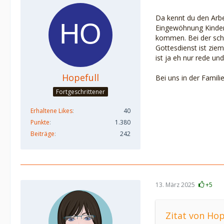
Da kennt du den Arbe
Eingewöhnung Kinderg
kommen. Bei der schl
Gottesdienst ist zie
ist ja eh nur rede un
Hopefull
Bei uns in der Famil
Fortgeschrittener
Erhaltene Likes
40
Punkte
1.380
Beiträge
242
13. März 2025
+5
Zitat von Hop