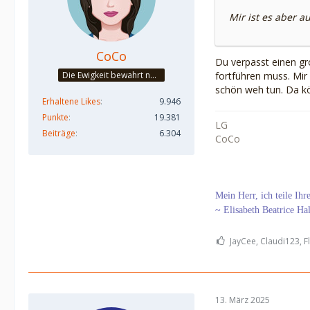
Mir ist es aber 
CoCo
Du verpasst einen gr
fortführen muss. Mir
Die Ewigkeit bewahrt nur die Liebe, weil sie von gleicher Natur ist. ~Khalil Gibran~
schön weh tun. Da kö
Erhaltene Likes
9.946
Punkte
19.381
LG
Beiträge
6.304
CoCo
Mein Herr, ich teile Ih
~ Elisabeth Beatrice Ha
JayCee, Claudi123, Fl
13. März 2025