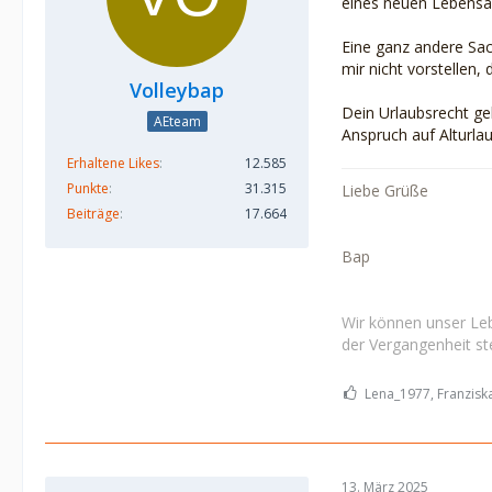
eines neuen Lebensabs
Eine ganz andere Sach
mir nicht vorstellen
Volleybap
Dein Urlaubsrecht ge
AEteam
Anspruch auf Alturlau
Erhaltene Likes
12.585
Punkte
31.315
Liebe Grüße
Beiträge
17.664
Bap
Wir können unser Leb
der Vergangenheit ste
Lena_1977, Franziska
13. März 2025