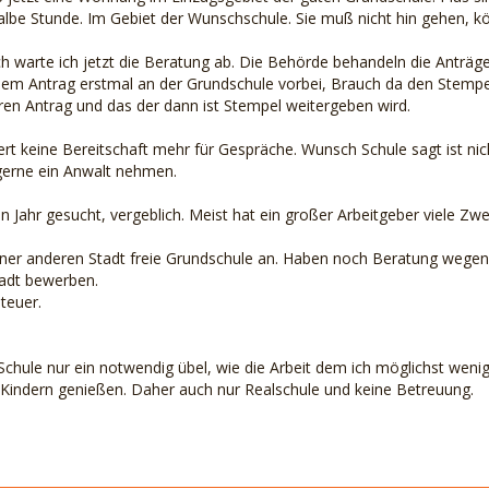
halbe Stunde. Im Gebiet der Wunschschule. Sie muß nicht hin gehen, k
 warte ich jetzt die Beratung ab. Die Behörde behandeln die Anträge 
dem Antrag erstmal an der Grundschule vorbei, Brauch da den Stempel.
eren Antrag und das der dann ist Stempel weitergeben wird.
ert keine Bereitschaft mehr für Gespräche. Wunsch Schule sagt ist nic
 gerne ein Anwalt nehmen.
in Jahr gesucht, vergeblich. Meist hat ein großer Arbeitgeber viele Zw
iner anderen Stadt freie Grundschule an. Haben noch Beratung wegen S
tadt bewerben.
 teuer.
 Schule nur ein notwendig übel, wie die Arbeit dem ich möglichst weni
Kindern genießen. Daher auch nur Realschule und keine Betreuung.