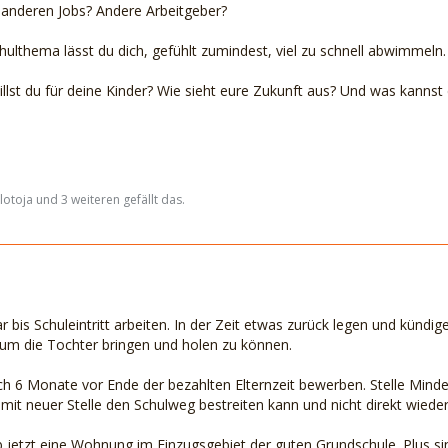
e anderen Jobs? Andere Arbeitgeber?
ulthema lässt du dich, gefühlt zumindest, viel zu schnell abwimmeln.
illst du für deine Kinder? Wie sieht eure Zukunft aus? Und was kannst
lotoja und 3 weiteren gefällt das.
 bis Schuleintritt arbeiten. In der Zeit etwas zurück legen und kündi
 um die Tochter bringen und holen zu können.
ch 6 Monate vor Ende der bezahlten Elternzeit bewerben. Stelle Mindes
 mit neuer Stelle den Schulweg bestreiten kann und nicht direkt wied
ab jetzt eine Wohnung im Einzugsgebiet der guten Grundschule. Plus 