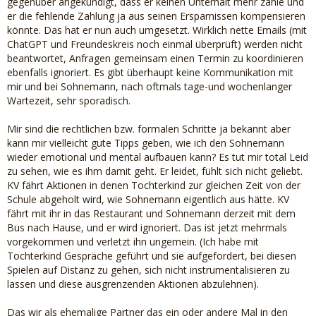
gegenüber angekündigt, dass er keinen Unterhalt mehr zahle und
er die fehlende Zahlung ja aus seinen Ersparnissen kompensieren
könnte. Das hat er nun auch umgesetzt. Wirklich nette Emails (mit
ChatGPT und Freundeskreis noch einmal überprüft) werden nicht
beantwortet, Anfragen gemeinsam einen Termin zu koordinieren
ebenfalls ignoriert. Es gibt überhaupt keine Kommunikation mit
mir und bei Sohnemann, nach oftmals tage-und wochenlanger
Wartezeit, sehr sporadisch.
Mir sind die rechtlichen bzw. formalen Schritte ja bekannt aber
kann mir vielleicht gute Tipps geben, wie ich den Sohnemann
wieder emotional und mental aufbauen kann? Es tut mir total Leid
zu sehen, wie es ihm damit geht. Er leidet, fühlt sich nicht geliebt.
KV fährt Aktionen in denen Tochterkind zur gleichen Zeit von der
Schule abgeholt wird, wie Sohnemann eigentlich aus hätte. KV
fährt mit ihr in das Restaurant und Sohnemann derzeit mit dem
Bus nach Hause, und er wird ignoriert. Das ist jetzt mehrmals
vorgekommen und verletzt ihn ungemein. (Ich habe mit
Tochterkind Gespräche geführt und sie aufgefordert, bei diesen
Spielen auf Distanz zu gehen, sich nicht instrumentalisieren zu
lassen und diese ausgrenzenden Aktionen abzulehnen).
Das wir als ehemalige Partner das ein oder andere Mal in den