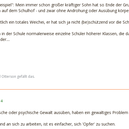
eispiel": Mein immer schon großer kräftiger Sohn hat so Ende der Gr
 auf dem Schulhof - und zwar ohne Androhung oder Ausübung körperli
ich ein totales Weichei, er hat sich ja nicht (be)schützend vor die Sch
n in der Schule normalerweise einzelne Schüler höherer Klassen, die d
er....
Otterson gefällt das.
+4
ische oder psychische Gewalt ausüben, haben ein gewaltiges Problem m
und an sich zu arbeiten, ist es einfacher, sich 'Opfer' zu suchen.