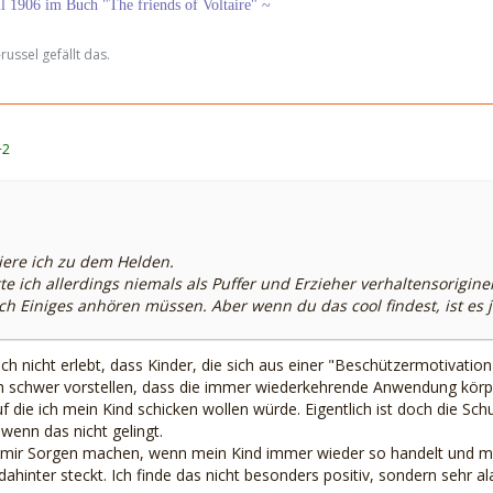
ll 1906 im Buch "The friends of Voltaire" ~
russel gefällt das.
+2
iere ich zu dem Helden.
e ich allerdings niemals als Puffer und Erzieher verhaltensorigin
ch Einiges anhören müssen. Aber wenn du das cool findest, ist es j
ch nicht erlebt, dass Kinder, die sich aus einer "Beschützermotivatio
h schwer vorstellen, dass die immer wiederkehrende Anwendung körper
f die ich mein Kind schicken wollen würde. Eigentlich ist doch die Sch
wenn das nicht gelingt.
e mir Sorgen machen, wenn mein Kind immer wieder so handelt und m
dahinter steckt. Ich finde das nicht besonders positiv, sondern sehr a