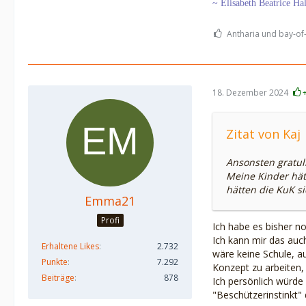
~ Elisabeth Beatrice Ha
Antharia und bay-of-
18. Dezember 2024
Zitat von Kaj
Ansonsten gratul
Meine Kinder hätt
hätten die KuK si
Emma21
Profi
Ich habe es bisher no
Ich kann mir das auc
Erhaltene Likes
2.732
wäre keine Schule, au
Punkte
7.292
Konzept zu arbeiten, 
Beiträge
878
Ich persönlich würd
"Beschützerinstinkt" 