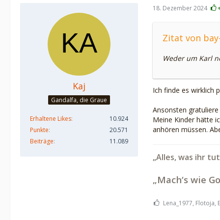
18. Dezember 2024
Zitat von bay
Weder um Karl no
Kaj
Ich finde es wirklich
Gandalfa, die Graue
Ansonsten gratuliere
Erhaltene Likes
10.924
Meine Kinder hätte ic
anhören müssen. Aber
Punkte
20.571
Beiträge
11.089
„Alles, was ihr tu
„Mach‘s wie Go
Lena_1977, Flotoja, 