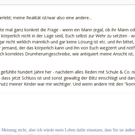
rlebt; meine Realität ist/war also eine andere...
te mal ganz konkret die Frage - wenn ein Mann (egal, ob ihr Mann ode
hr körperlich nicht in der Lage seid, Euch selbst zur Wehr zu setzten 
gar nicht wirklich männlich und gar keine Lösung ist etc. und ihn bittet
r jemand, der das körperlich kann und ihn von Euch wegzerrt und not
tisch korrektes Drumherumgeschreibe, wie antiquiert meine Ansicht ist,
t gefühlte hundert Jahre her - nachdem alles Reden mit Schule & Co. n
 dass jetzt Schluss ist und sonst gewaltig der Blitz einschlägt und d
chutz meiner Kinder war mir wichtiger. Und wenn andere mit den "korre
re Meinung nicht, aber ich würde mein Leben dafür einsetzen, dass Sie sie äußer