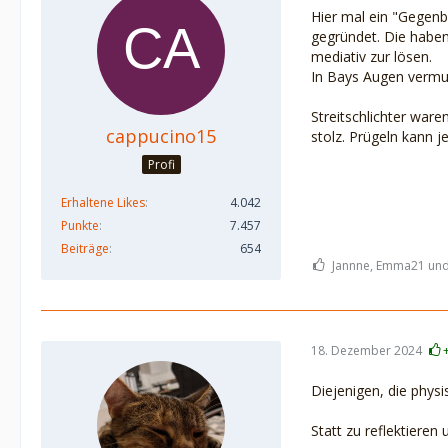
Hier mal ein "Gegenb
gegründet. Die haben
mediativ zur lösen.
In Bays Augen vermutl
Streitschlichter ware
cappucino15
stolz. Prügeln kann jed
Profi
Erhaltene Likes
4.042
Punkte
7.457
Beiträge
654
Jannne, Emma21 und 
18. Dezember 2024
Diejenigen, die phys
Statt zu reflektieren 