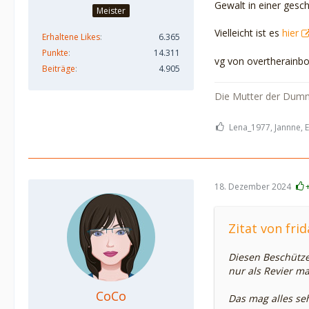
Gewalt in einer gesc
Meister
Vielleicht ist es
hier
Erhaltene Likes
6.365
Punkte
14.311
vg von overtherainb
Beiträge
4.905
Die Mutter der Dumm
Lena_1977, Jannne, 
18. Dezember 2024
Zitat von frid
Diesen Beschütze
nur als Revier m
CoCo
Das mag alles seh