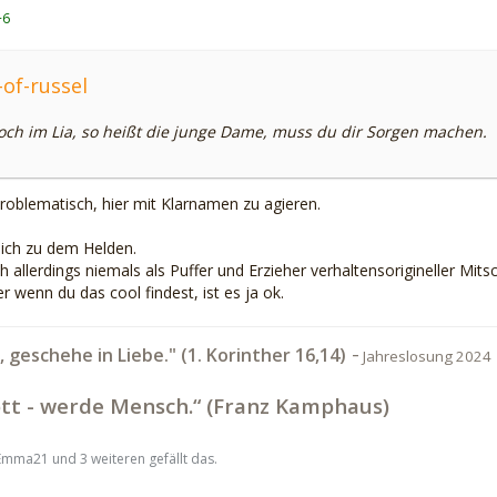
+6
-of-russel
ch im Lia, so heißt die junge Dame, muss du dir Sorgen machen.
 problematisch, hier mit Klarnamen zu agieren.
 ich zu dem Helden.
h allerdings niemals als Puffer und Erzieher verhaltensorigineller Mit
 wenn du das cool findest, ist es ja ok.
-
t, geschehe in Liebe." (1. Korinther 16,14)
Jahreslosung 2024
tt - werde Mensch.“ (Franz Kamphaus)
Emma21 und 3 weiteren gefällt das.