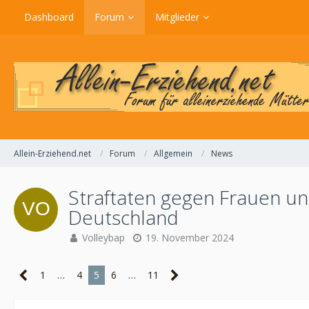
Dashboard
Forum
Mitglieder
Allein-Erziehend.net
Forum
Allgemein
News
Straftaten gegen Frauen und
Deutschland
Volleybap
19. November 2024
1
…
4
5
6
…
11