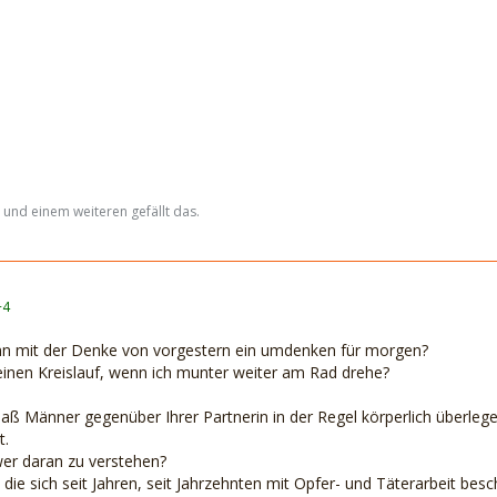
 und einem weiteren gefällt das.
+4
enn mit der Denke von vorgestern ein umdenken für morgen?
einen Kreislauf, wenn ich munter weiter am Rad drehe?
daß Männer gegenüber Ihrer Partnerin in der Regel körperlich überleg
t.
er daran zu verstehen?
ie sich seit Jahren, seit Jahrzehnten mit Opfer- und Täterarbeit beschä