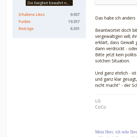
Die Ewigkeit bewahrt nur die Liebe, weil sie von gleicher Natur ist. ~Khalil Gibran~
Erhaltene Likes
9.937
Das habe ich anders e
Punkte
19.357
Beiträge
6.301
Beantwortet doch bit
vergewaltigen will; i
erklärt, dass Gewalt 
dann verdrückt - ode
Bitte jetzt kein poli
solchen Situation.
Und ganz ehrlich - is
und ganz klar gesagt,
nicht macht" - der S
LG
CoCo
Mein Herr, ich teile Ih