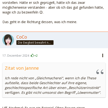
vorstellen. Hätte er sich geprügelt, hätte ich das zwar
möglicherweise verstanden - aber ob ich das gut gefunden hätte,
wage ich zu bezweifeln 😉.
Das geht in die Richtung dessen, was ich meine.
CoCo
Die Ewigkeit bewahrt nur die Liebe, weil sie von gleicher Natur ist. ~Khalil Gibran~
17. Dezember 2024
+2
Zitat von Jannne
Ich rede nicht von „Gleichmacherei“, wenn ich die These
aufstelle, dass beide Geschlechter auf ihre eigene,
geschlechtsspezifische Art über einen „Beschützerinstinkt“
verfügen. Es gibt nicht umsonst den Begriff „Löwenmutter“.
Uff. Nochmal: Es war ein Beispiel. Ohne Frauen einen