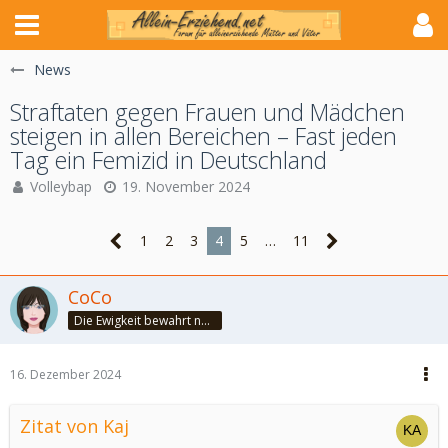
News
Straftaten gegen Frauen und Mädchen
steigen in allen Bereichen – Fast jeden
Tag ein Femizid in Deutschland
Volleybap
19. November 2024
1
2
3
4
5
…
11
CoCo
Die Ewigkeit bewahrt nur die Liebe, weil sie von gleicher Natur ist. ~Khalil Gibran~
16. Dezember 2024
Zitat von Kaj