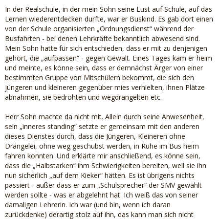
In der Realschule, in der mein Sohn seine Lust auf Schule, auf das
Lernen wiederentdecken durfte, war er Buskind. Es gab dort einen
von der Schule organisierten „Ordnungsdienst“ während der
Busfahrten - bei denen Lehrkräfte bekanntlich abwesend sind.
Mein Sohn hatte für sich entschieden, dass er mit zu denjenigen
gehört, die „aufpassen“ - gegen Gewalt. Eines Tages kam er heim
und meinte, es könne sein, dass er demnächst Ärger von einer
bestimmten Gruppe von Mitschülern bekommt, die sich den
jüngeren und kleineren gegenüber mies verhielten, ihnen Plätze
abnahmen, sie bedrohten und wegdrängelten etc.
Herr Sohn machte da nicht mit. Allein durch seine Anwesenheit,
sein „inneres standing“ setzte er gemeinsam mit den anderen
dieses Dienstes durch, dass die Jüngeren, Kleineren ohne
Drängelei, ohne weg geschubst werden, in Ruhe im Bus heim
fahren konnten. Und erklärte mir anschließend, es könne sein,
dass die „Halbstarken“ ihm Schwierigkeiten bereiten, weil sie ihn
nun sicherlich „auf dem Kieker“ hätten. Es ist übrigens nichts
passiert - außer dass er zum „Schulsprecher“ der SMV gewählt
werden sollte - was er abgelehnt hat. Ich weiß das von seiner
damaligen Lehrerin. Ich war (und bin, wenn ich daran
zurückdenke) derartig stolz auf ihn, das kann man sich nicht