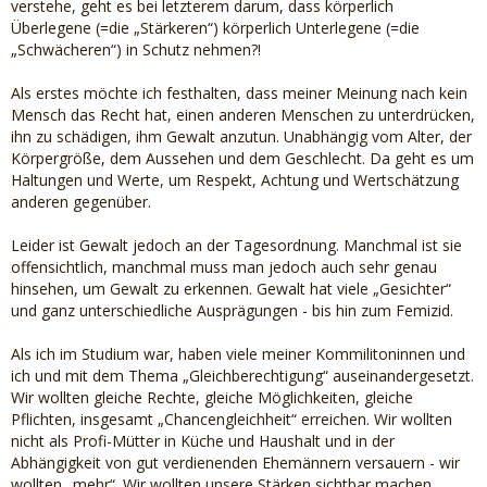
verstehe, geht es bei letzterem darum, dass körperlich
Überlegene (=die „Stärkeren“) körperlich Unterlegene (=die
„Schwächeren“) in Schutz nehmen?!
Als erstes möchte ich festhalten, dass meiner Meinung nach kein
Mensch das Recht hat, einen anderen Menschen zu unterdrücken,
ihn zu schädigen, ihm Gewalt anzutun. Unabhängig vom Alter, der
Körpergröße, dem Aussehen und dem Geschlecht. Da geht es um
Haltungen und Werte, um Respekt, Achtung und Wertschätzung
anderen gegenüber.
Leider ist Gewalt jedoch an der Tagesordnung. Manchmal ist sie
offensichtlich, manchmal muss man jedoch auch sehr genau
hinsehen, um Gewalt zu erkennen. Gewalt hat viele „Gesichter“
und ganz unterschiedliche Ausprägungen - bis hin zum Femizid.
Als ich im Studium war, haben viele meiner Kommilitoninnen und
ich und mit dem Thema „Gleichberechtigung“ auseinandergesetzt.
Wir wollten gleiche Rechte, gleiche Möglichkeiten, gleiche
Pflichten, insgesamt „Chancengleichheit“ erreichen. Wir wollten
nicht als Profi-Mütter in Küche und Haushalt und in der
Abhängigkeit von gut verdienenden Ehemännern versauern - wir
wollten „mehr“. Wir wollten unsere Stärken sichtbar machen,