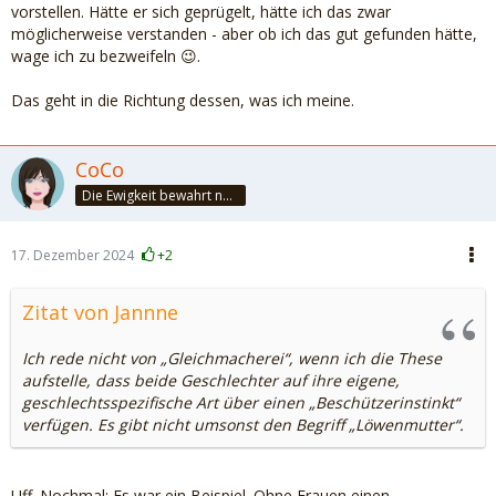
vorstellen. Hätte er sich geprügelt, hätte ich das zwar
möglicherweise verstanden - aber ob ich das gut gefunden hätte,
wage ich zu bezweifeln 😉.
Das geht in die Richtung dessen, was ich meine.
CoCo
Die Ewigkeit bewahrt nur die Liebe, weil sie von gleicher Natur ist. ~Khalil Gibran~
17. Dezember 2024
+2
Zitat von Jannne
Ich rede nicht von „Gleichmacherei“, wenn ich die These
aufstelle, dass beide Geschlechter auf ihre eigene,
geschlechtsspezifische Art über einen „Beschützerinstinkt“
verfügen. Es gibt nicht umsonst den Begriff „Löwenmutter“.
Uff. Nochmal: Es war ein Beispiel. Ohne Frauen einen