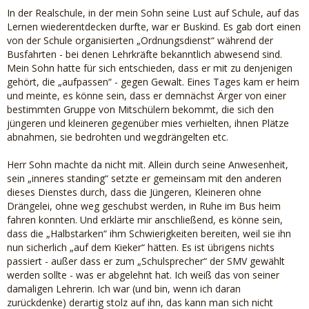
In der Realschule, in der mein Sohn seine Lust auf Schule, auf das
Lernen wiederentdecken durfte, war er Buskind. Es gab dort einen
von der Schule organisierten „Ordnungsdienst“ während der
Busfahrten - bei denen Lehrkräfte bekanntlich abwesend sind.
Mein Sohn hatte für sich entschieden, dass er mit zu denjenigen
gehört, die „aufpassen“ - gegen Gewalt. Eines Tages kam er heim
und meinte, es könne sein, dass er demnächst Ärger von einer
bestimmten Gruppe von Mitschülern bekommt, die sich den
jüngeren und kleineren gegenüber mies verhielten, ihnen Plätze
abnahmen, sie bedrohten und wegdrängelten etc.
Herr Sohn machte da nicht mit. Allein durch seine Anwesenheit,
sein „inneres standing“ setzte er gemeinsam mit den anderen
dieses Dienstes durch, dass die Jüngeren, Kleineren ohne
Drängelei, ohne weg geschubst werden, in Ruhe im Bus heim
fahren konnten. Und erklärte mir anschließend, es könne sein,
dass die „Halbstarken“ ihm Schwierigkeiten bereiten, weil sie ihn
nun sicherlich „auf dem Kieker“ hätten. Es ist übrigens nichts
passiert - außer dass er zum „Schulsprecher“ der SMV gewählt
werden sollte - was er abgelehnt hat. Ich weiß das von seiner
damaligen Lehrerin. Ich war (und bin, wenn ich daran
zurückdenke) derartig stolz auf ihn, das kann man sich nicht