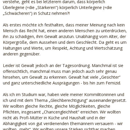
verstehe, geht es bei letzterem darum, dass körperlich
Überlegene (=die „Stärkeren“) körperlich Unterlegene (=die
„Schwächeren“) in Schutz nehmen?!
Als erstes möchte ich festhalten, dass meiner Meinung nach kein
Mensch das Recht hat, einen anderen Menschen zu unterdrücken,
ihn zu schädigen, ihm Gewalt anzutun. Unabhängig vom Alter, der
Körpergröße, dem Aussehen und dem Geschlecht. Da geht es um
Haltungen und Werte, um Respekt, Achtung und Wertschätzung
anderen gegenüber.
Leider ist Gewalt jedoch an der Tagesordnung. Manchmal ist sie
offensichtlich, manchmal muss man jedoch auch sehr genau
hinsehen, um Gewalt zu erkennen. Gewalt hat viele „Gesichter“
und ganz unterschiedliche Ausprägungen - bis hin zum Femizid.
Als ich im Studium war, haben viele meiner Kommilitoninnen und
ich und mit dem Thema „Gleichberechtigung“ auseinandergesetzt.
Wir wollten gleiche Rechte, gleiche Möglichkeiten, gleiche
Pflichten, insgesamt „Chancengleichheit“ erreichen. Wir wollten
nicht als Profi-Mütter in Küche und Haushalt und in der
Abhängigkeit von gut verdienenden Ehemännern versauern - wir
wollten „mehr“. Wir wollten unsere Stärken sichtbar machen,