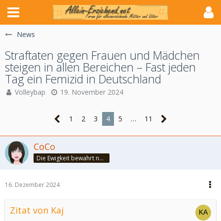
News
Straftaten gegen Frauen und Mädchen
steigen in allen Bereichen – Fast jeden
Tag ein Femizid in Deutschland
Volleybap
19. November 2024
1
2
3
4
5
…
11
CoCo
Die Ewigkeit bewahrt nur die Liebe, weil sie von gleicher Natur ist. ~Khalil Gibran~
16. Dezember 2024
Zitat von Kaj