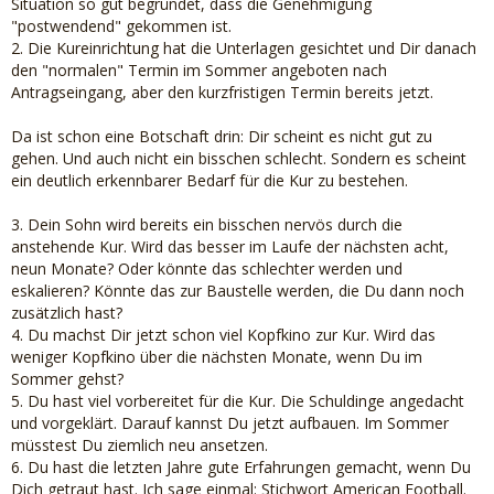
Situation so gut begründet, dass die Genehmigung
"postwendend" gekommen ist.
2. Die Kureinrichtung hat die Unterlagen gesichtet und Dir danach
den "normalen" Termin im Sommer angeboten nach
Antragseingang, aber den kurzfristigen Termin bereits jetzt.
Da ist schon eine Botschaft drin: Dir scheint es nicht gut zu
gehen. Und auch nicht ein bisschen schlecht. Sondern es scheint
ein deutlich erkennbarer Bedarf für die Kur zu bestehen.
3. Dein Sohn wird bereits ein bisschen nervös durch die
anstehende Kur. Wird das besser im Laufe der nächsten acht,
neun Monate? Oder könnte das schlechter werden und
eskalieren? Könnte das zur Baustelle werden, die Du dann noch
zusätzlich hast?
4. Du machst Dir jetzt schon viel Kopfkino zur Kur. Wird das
weniger Kopfkino über die nächsten Monate, wenn Du im
Sommer gehst?
5. Du hast viel vorbereitet für die Kur. Die Schuldinge angedacht
und vorgeklärt. Darauf kannst Du jetzt aufbauen. Im Sommer
müsstest Du ziemlich neu ansetzen.
6. Du hast die letzten Jahre gute Erfahrungen gemacht, wenn Du
Dich getraut hast. Ich sage einmal: Stichwort American Football.