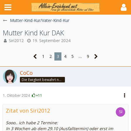
Mutter-Kind-Kur/Vater-Kind-Kur
Mutter Kind Kur DAK
Siri2012
19. September 2024
1
2
3
4
5
…
9
CoCo
Die Ewigkeit bewahrt nur die Liebe, weil sie von gleicher Natur ist. ~Khalil Gibran~
1. Oktober 2024
+11
Zitat von Siri2012
Sooo.. ich habe 2 Termine:
In 3 Wochen ab dem 29.10 (Ausfalltermin) oder erst im