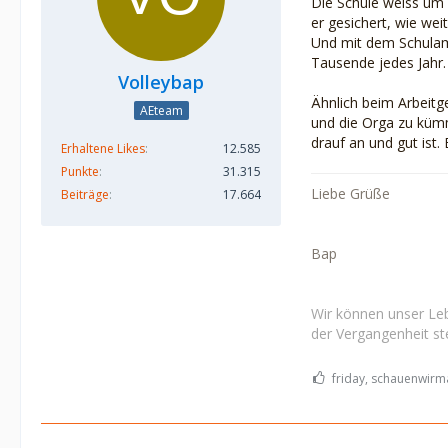
Die Schule weiss um 
er gesichert, wie we
Und mit dem Schulamt
Tausende jedes Jahr.
Volleybap
Ähnlich beim Arbeitg
AEteam
und die Orga zu kümm
drauf an und gut ist
Erhaltene Likes
12.585
Punkte
31.315
Liebe Grüße
Beiträge
17.664
Bap
Wir können unser Leb
der Vergangenheit ste
friday, schauenwirma