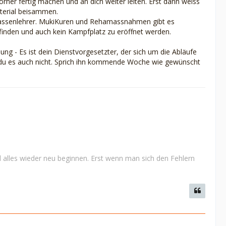
rher fertig machen und an dich weiter leiten. Erst dann weiss
aterial beisammen.
 Klassenlehrer. MukiKuren und Rehamassnahmen gibt es
inden und auch kein Kampfplatz zu eröffnet werden.
ng - Es ist dein Dienstvorgesetzter, der sich um die Abläufe
t du es auch nicht. Sprich ihn kommende Woche wie gewünscht
 alles wieder neu beginnen. Erst wenn man sich den Fehlern