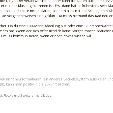
die Dinge. Der verantwortliche Lehrer kann die Daten auch nur kurz vo
it er mit der Klasse gekommen ist. Erst dann hat er frühestens sein M
 solltest du bitte nichts klären, sondern alles mit der Schule, dem
 Die Vorgehensweisen sind geklärt. Da muss niemand das Rad neu erf
eber. Ob du eine 100-Mann-Abteilung bist oder eine 1-Personen-Abteilu
ern hat. Wenn der sich offensichtlich keine Sorgen macht, brauchs
. Er muss kommunizieren, wenn er noch etwas wissen will.
en nicht neu formatieren, ein anderes Betriebssystem aufspielen und
llt, kann man positiv in die Zukunft blicken.
l, Flotoja und 3 weiteren gefällt das.