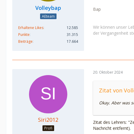
Volleybap
Bap
AEteam
Wir können unser Leb
Erhaltene Likes
12.585
der Vergangenheit ste
Punkte
31.315
Beiträge
17.664
20. Oktober 2024
Zitat von Vol
Okay. Aber was s
Siri2012
Zitat des Lehrers: "
Nachricht entfernt).
Profi