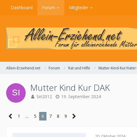
Dashboard
Forum
Mitglieder
Allein-Erziehend.net
Forum
Rat und Hilfe
Mutter-Kind-Kur/Vater
Mutter Kind Kur DAK
Siri2012
19. September 2024
1
…
5
6
7
8
9
20. Oktober 2024