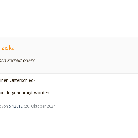
nziska
doch korrekt oder?
einen Unterschied?
s beide genehmigt worden.
zt von
Siri2012
(
20. Oktober 2024
)