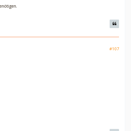
enötigen.
#107