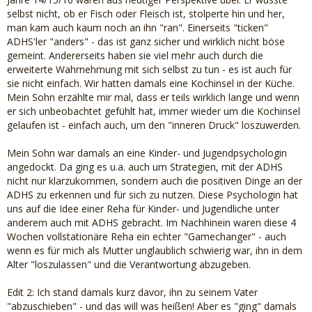
selbst nicht, ob er Fisch oder Fleisch ist, stolperte hin und her,
man kam auch kaum noch an ihn "ran". Einerseits "ticken"
ADHS'ler "anders" - das ist ganz sicher und wirklich nicht böse
gemeint. Andererseits haben sie viel mehr auch durch die
erweiterte Wahrnehmung mit sich selbst zu tun - es ist auch für
sie nicht einfach. Wir hatten damals eine Kochinsel in der Küche.
Mein Sohn erzählte mir mal, dass er teils wirklich lange und wenn
er sich unbeobachtet gefühlt hat, immer wieder um die Kochinsel
gelaufen ist - einfach auch, um den "inneren Druck" loszuwerden.
Mein Sohn war damals an eine Kinder- und Jugendpsychologin
angedockt. Da ging es u.a. auch um Strategien, mit der ADHS
nicht nur klarzukommen, sondern auch die positiven Dinge an der
ADHS zu erkennen und für sich zu nutzen. Diese Psychologin hat
uns auf die Idee einer Reha für Kinder- und Jugendliche unter
anderem auch mit ADHS gebracht. Im Nachhinein waren diese 4
Wochen vollstationäre Reha ein echter "Gamechanger" - auch
wenn es für mich als Mutter unglaublich schwierig war, ihn in dem
Alter "loszulassen" und die Verantwortung abzugeben.
Edit 2: Ich stand damals kurz davor, ihn zu seinem Vater
"abzuschieben" - und das will was heißen! Aber es "ging" damals