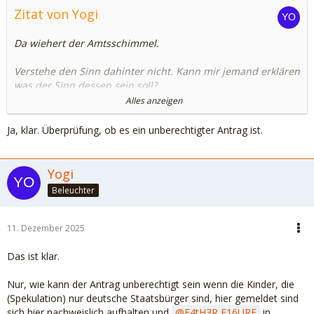
Zitat von Yogi
Da wiehert der Amtsschimmel.
Verstehe den Sinn dahinter nicht. Kann mir jemand erklären
was der Sinn dessen sein soll?
Alles anzeigen
F4tH3R F16URE
Drücke dir die Daumen.
Ja, klar. Überprüfung, ob es ein unberechtigter Antrag ist.
LG
Yogi
Beleuchter
11. Dezember 2025
Das ist klar.
Nur, wie kann der Antrag unberechtigt sein wenn die Kinder, die
(Spekulation) nur deutsche Staatsbürger sind, hier gemeldet sind
sich hier nachweislich aufhalten und
F4tH3R F16URE
in