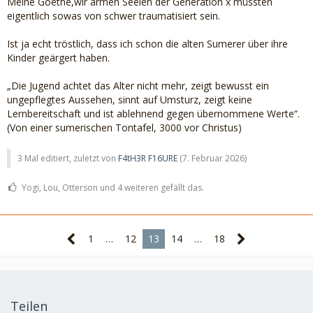
Meine Goethe,wir armen Seelen der Generation x müssten
eigentlich sowas von schwer traumatisiert sein.
Ist ja echt tröstlich, dass ich schon die alten Sumerer über ihre
Kinder geärgert haben.
„Die Jugend achtet das Alter nicht mehr, zeigt bewusst ein
ungepflegtes Aussehen, sinnt auf Umsturz, zeigt keine
Lernbereitschaft und ist ablehnend gegen übernommene Werte“.
(Von einer sumerischen Tontafel, 3000 vor Christus)
3 Mal editiert, zuletzt von
F4tH3R F16URE
(
7. Februar 2026
)
Yogi, Lou, Otterson und 4 weiteren gefällt das.
1
…
12
13
14
…
18
Teilen