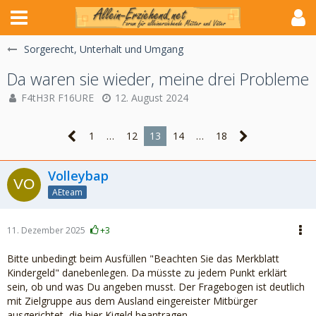
Sorgerecht, Unterhalt und Umgang
Da waren sie wieder, meine drei Probleme
F4tH3R F16URE
12. August 2024
1
…
12
13
14
…
18
Volleybap
AEteam
11. Dezember 2025
+3
Bitte unbedingt beim Ausfüllen "Beachten Sie das Merkblatt
Kindergeld" danebenlegen. Da müsste zu jedem Punkt erklärt
sein, ob und was Du angeben musst. Der Fragebogen ist deutlich
mit Zielgruppe aus dem Ausland eingereister Mitbürger
ausgerichtet, die hier Kigeld beantragen.