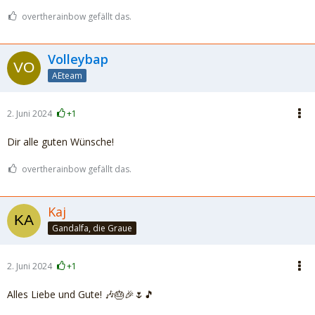
overtherainbow gefällt das.
Volleybap
AEteam
2. Juni 2024
+1
Dir alle guten Wünsche!
overtherainbow gefällt das.
Kaj
Gandalfa, die Graue
2. Juni 2024
+1
Alles Liebe und Gute! 🎶🎂🎉🌷🎵