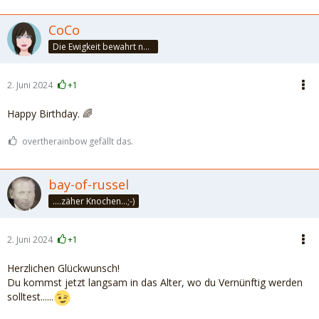
CoCo
Die Ewigkeit bewahrt nur die Liebe, weil sie von gleicher Natur ist. ~Khalil Gibran~
2. Juni 2024
+1
Happy Birthday. 🌈
overtherainbow gefällt das.
bay-of-russel
....zäher Knochen...;-)
2. Juni 2024
+1
Herzlichen Glückwunsch!
Du kommst jetzt langsam in das Alter, wo du Vernünftig werden
solltest......