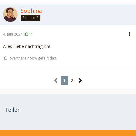
Sophina
*chakka*
4. Juni 2024
+1
Alles Liebe nachträglich!
overtherainbow gefällt das.
1
2
Teilen