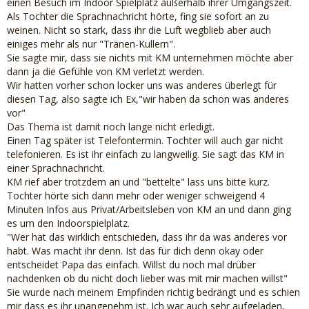
einen Besuch im Indoor Spielplatz außerhalb ihrer Umgangszeit.
Als Tochter die Sprachnachricht hörte, fing sie sofort an zu
weinen. Nicht so stark, dass ihr die Luft wegblieb aber auch
einiges mehr als nur "Tränen-Kullern".
Sie sagte mir, dass sie nichts mit KM unternehmen möchte aber
dann ja die Gefühle von KM verletzt werden.
Wir hatten vorher schon locker uns was anderes überlegt für
diesen Tag, also sagte ich Ex,"wir haben da schon was anderes
vor"
Das Thema ist damit noch lange nicht erledigt.
Einen Tag später ist Telefontermin. Tochter will auch gar nicht
telefonieren. Es ist ihr einfach zu langweilig. Sie sagt das KM in
einer Sprachnachricht.
KM rief aber trotzdem an und "bettelte" lass uns bitte kurz.
Tochter hörte sich dann mehr oder weniger schweigend 4
Minuten Infos aus Privat/Arbeitsleben von KM an und dann ging
es um den Indoorspielplatz.
"Wer hat das wirklich entschieden, dass ihr da was anderes vor
habt. Was macht ihr denn. Ist das für dich denn okay oder
entscheidet Papa das einfach. Willst du noch mal drüber
nachdenken ob du nicht doch lieber was mit mir machen willst"
Sie wurde nach meinem Empfinden richtig bedrängt und es schien
mir dass es ihr unangenehm ist. Ich war auch sehr aufgeladen,