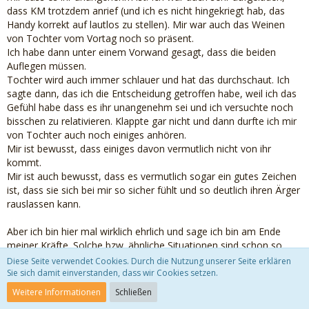
dass KM trotzdem anrief (und ich es nicht hingekriegt hab, das
Handy korrekt auf lautlos zu stellen). Mir war auch das Weinen
von Tochter vom Vortag noch so präsent.
Ich habe dann unter einem Vorwand gesagt, dass die beiden
Auflegen müssen.
Tochter wird auch immer schlauer und hat das durchschaut. Ich
sagte dann, das ich die Entscheidung getroffen habe, weil ich das
Gefühl habe dass es ihr unangenehm sei und ich versuchte noch
bisschen zu relativieren. Klappte gar nicht und dann durfte ich mir
von Tochter auch noch einiges anhören.
Mir ist bewusst, dass einiges davon vermutlich nicht von ihr
kommt.
Mir ist auch bewusst, dass es vermutlich sogar ein gutes Zeichen
ist, dass sie sich bei mir so sicher fühlt und so deutlich ihren Ärger
rauslassen kann.
Aber ich bin hier mal wirklich ehrlich und sage ich bin am Ende
meiner Kräfte. Solche bzw. ähnliche Situationen sind schon so
viele Monate oder eigentlich bald schon 2 Jahre Alltag bei uns.
Diese Seite verwendet Cookies. Durch die Nutzung unserer Seite erklären
Ich sehe überall nur noch Gefahr.
Sie sich damit einverstanden, dass wir Cookies setzen.
Ich berechne sämtliche Situationen, was ich wohl machen kann,
Weitere Informationen
Schließen
damit ich mich nicht angreifbar mache und vor allem damit