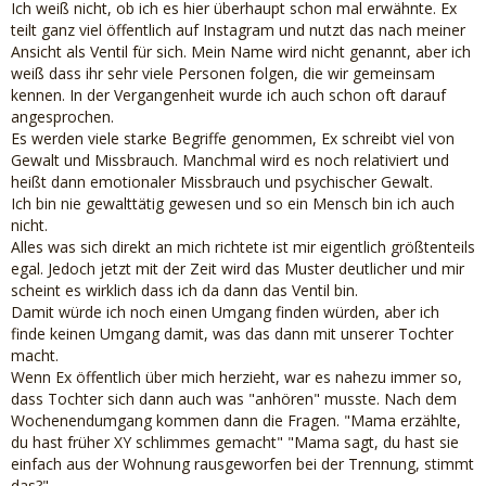
Ich weiß nicht, ob ich es hier überhaupt schon mal erwähnte. Ex
teilt ganz viel öffentlich auf Instagram und nutzt das nach meiner
Ansicht als Ventil für sich. Mein Name wird nicht genannt, aber ich
weiß dass ihr sehr viele Personen folgen, die wir gemeinsam
kennen. In der Vergangenheit wurde ich auch schon oft darauf
angesprochen.
Es werden viele starke Begriffe genommen, Ex schreibt viel von
Gewalt und Missbrauch. Manchmal wird es noch relativiert und
heißt dann emotionaler Missbrauch und psychischer Gewalt.
Ich bin nie gewalttätig gewesen und so ein Mensch bin ich auch
nicht.
Alles was sich direkt an mich richtete ist mir eigentlich größtenteils
egal. Jedoch jetzt mit der Zeit wird das Muster deutlicher und mir
scheint es wirklich dass ich da dann das Ventil bin.
Damit würde ich noch einen Umgang finden würden, aber ich
finde keinen Umgang damit, was das dann mit unserer Tochter
macht.
Wenn Ex öffentlich über mich herzieht, war es nahezu immer so,
dass Tochter sich dann auch was "anhören" musste. Nach dem
Wochenendumgang kommen dann die Fragen. "Mama erzählte,
du hast früher XY schlimmes gemacht" "Mama sagt, du hast sie
einfach aus der Wohnung rausgeworfen bei der Trennung, stimmt
das?"