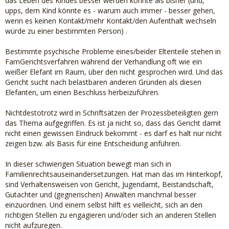
das Leben des Kindes besser werden könnte als bisher (und,
upps, dem Kind könnte es - warum auch immer - besser gehen,
wenn es keinen Kontakt/mehr Kontakt/den Aufenthalt wechseln
würde zu einer bestimmten Person) .
Bestimmte psychische Probleme eines/beider Eltenteile stehen in
FamGerichtsverfahren während der Verhandlung oft wie ein
weißer Elefant im Raum, über den nicht gesprochen wird. Und das
Gericht sucht nach belastbaren anderen Gründen als diesen
Elefanten, um einen Beschluss herbeizuführen.
Nichtdestotrotz wird in Schriftsätzen der Prozessbeteiligten gern
das Thema aufgegriffen. Es ist ja nicht so, dass das Gericht damit
nicht einen gewissen Eindruck bekommt - es darf es halt nur nicht
zeigen bzw. als Basis für eine Entscheidung anführen.
In dieser schwierigen Situation bewegt man sich in
Familienrechtsauseinandersetzungen. Hat man das im Hinterkopf,
sind Verhaltensweisen von Gericht, Jugendamt, Beistandschaft,
Gutachter und (gegnerischen) Anwälten manchmal besser
einzuordnen. Und einem selbst hilft es vielleicht, sich an den
richtigen Stellen zu engagieren und/oder sich an anderen Stellen
nicht aufzuregen.