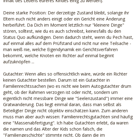
Inhalt des Lebens eureres Kindes einig zu werden).
Deine starke Position: Der derzeitige Zustand bleibt, solange ihr
Eltern euch nicht anders einigt oder ein Gericht eine Änderung
herbeiführt. Da Dich im Moment letztlich nur "kleinere Dinge"
stören, solltest, wie du es auch schreibst, keinesfalls du den
Status Quo aufkündigen. Denn dadurch steht, wenn du Pech hast,
auf einmal alles auf dem Prüfstand und nicht nur eine Teilsache -
man weiß nie, welche Eigendynamik ein Gerichtsverfahren
bekommt, welche Knoten ein Richter auf einmal beginnt
aufzuknöpfen ...
Gutachter: Wenn alles so offensichtlich wäre, würde ein Richter
keinen Gutachter bestellen. Darum ist ein Gutachter in
Familienrechtssachen (wo es nicht wie beim Autogutachter drum
geht, ob der Rahmen verzogen ist oder nicht, sondern um
eigentlich nicht messbare Dinge wie "Seelenzustand") immer eine
Gratwanderung. Das liegt einmal daran, dass man selbst als
Beteiligter Dinge nicht objektiv einschätzen kann. Zum anderen
muss man aber auch wissen: Familienrechtsgutachten sind häufig
eine "Massenabfertigung". Ich habe Gutachten erlebt, da waren
die namen und das Alter der Kids schon falsch, die
"Familiengeschichte" stimmte nicht. Ob dann die im