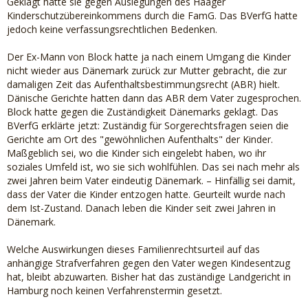
Geklagt hatte sie gegen Auslegungen des Haager
Kinderschutzübereinkommens durch die FamG. Das BVerfG hatte
jedoch keine verfassungsrechtlichen Bedenken.
Der Ex-Mann von Block hatte ja nach einem Umgang die Kinder
nicht wieder aus Dänemark zurück zur Mutter gebracht, die zur
damaligen Zeit das Aufenthaltsbestimmungsrecht (ABR) hielt.
Dänische Gerichte hatten dann das ABR dem Vater zugesprochen.
Block hatte gegen die Zuständigkeit Dänemarks geklagt. Das
BVerfG erklärte jetzt: Zuständig für Sorgerechtsfragen seien die
Gerichte am Ort des "gewöhnlichen Aufenthalts" der Kinder.
Maßgeblich sei, wo die Kinder sich eingelebt haben, wo ihr
soziales Umfeld ist, wo sie sich wohlfühlen. Das sei nach mehr als
zwei Jahren beim Vater eindeutig Dänemark. – Hinfällig sei damit,
dass der Vater die Kinder entzogen hatte. Geurteilt wurde nach
dem Ist-Zustand. Danach leben die Kinder seit zwei Jahren in
Dänemark.
Welche Auswirkungen dieses Familienrechtsurteil auf das
anhängige Strafverfahren gegen den Vater wegen Kindesentzug
hat, bleibt abzuwarten. Bisher hat das zuständige Landgericht in
Hamburg noch keinen Verfahrenstermin gesetzt.