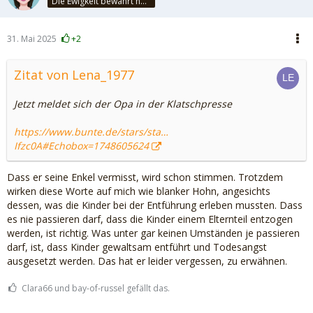
Die Ewigkeit bewahrt nur die Liebe, weil sie von gleicher Natur ist. ~Khalil Gibran~
31. Mai 2025
+2
Zitat von Lena_1977
Jetzt meldet sich der Opa in der Klatschpresse
https://www.bunte.de/stars/sta…
Ifzc0A#Echobox=1748605624
Dass er seine Enkel vermisst, wird schon stimmen. Trotzdem
wirken diese Worte auf mich wie blanker Hohn, angesichts
dessen, was die Kinder bei der Entführung erleben mussten. Dass
es nie passieren darf, dass die Kinder einem Elternteil entzogen
werden, ist richtig. Was unter gar keinen Umständen je passieren
darf, ist, dass Kinder gewaltsam entführt und Todesangst
ausgesetzt werden. Das hat er leider vergessen, zu erwähnen.
Clara66 und bay-of-russel gefällt das.