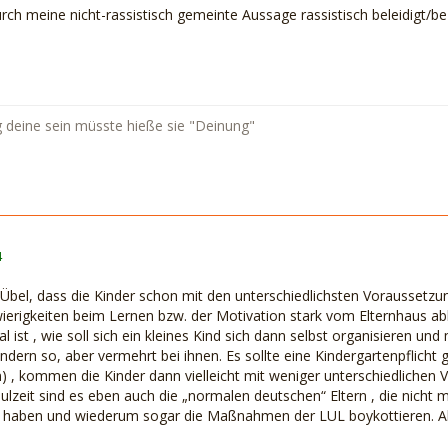
ch meine nicht-rassistisch gemeinte Aussage rassistisch beleidigt/bez
deine sein müsste hieße sie "Deinung"
4
 Übel, dass die Kinder schon mit den unterschiedlichsten Voraussetzu
ierigkeiten beim Lernen bzw. der Motivation stark vom Elternhaus a
 ist , wie soll sich ein kleines Kind sich dann selbst organisieren und 
ndern so, aber vermehrt bei ihnen. Es sollte eine Kindergartenpflicht
n) , kommen die Kinder dann vielleicht mit weniger unterschiedlichen 
zeit sind es eben auch die „normalen deutschen“ Eltern , die nicht mi
k haben und wiederum sogar die Maßnahmen der LUL boykottieren. Al