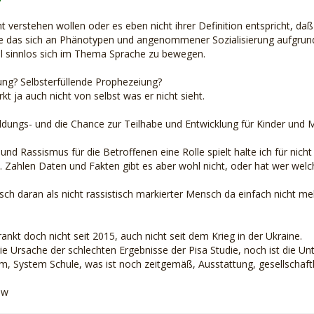
t verstehen wollen oder es eben nicht ihrer Definition entspricht, daß
 das sich an Phänotypen und angenommener Sozialisierung aufgrund d
ohl sinnlos sich im Thema Sprache zu bewegen.
ng? Selbsterfüllende Prophezeiung?
kt ja auch nicht von selbst was er nicht sieht.
 Bildungs- und die Chance zur Teilhabe und Entwicklung für Kinder und
nd Rassismus für die Betroffenen eine Rolle spielt halte ich für nich
n. Zahlen Daten und Fakten gibt es aber wohl nicht, oder hat wer welc
lsch daran als nicht rassistisch markierter Mensch da einfach nicht 
nkt doch nicht seit 2015, auch nicht seit dem Krieg in der Ukraine.
die Ursache der schlechten Ergebnisse der Pisa Studie, noch ist die 
m, System Schule, was ist noch zeitgemäß, Ausstattung, gesellschaftl
ow