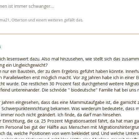
en ist immer schwanger....
a21, Otterson und einem weiteren gefällt das.
6
klich lesenswert dazu. Also mal hinzusehen, wie stellt sich das zusa
ng ein Ungleichgewicht?
n nur ein Baustein, der zu dem Ergebnis geführt haben könnte. Innerha
 Parallelwelten erst möglich macht. Vor zig Jahren habe ich in einer E
t wurde. Die restlichen 30 Prozent fast durchgehend weitere Migrati
feind untereinander. Die schnöde " biodeutsche" Familie hat bei uns
 Jahren eingesehen, dass das eine Mammutaufgabe ist, die garnicht zu 
 Schwerpunkteinrichtung bekamen. Was wiederum bedeutete, dass man 
t immer noch nicht geändert. Ich finde, da darf man hinsehen.
ner Einrichtung, die ca. 25 Prozent Migrationsanteil fährt, da hat man
eim Personal bei gut der Hälfte aus Menschen mit Migrationshintergrun
auch da, welche Positionen von wem bekleidet sind. Und welche Unter