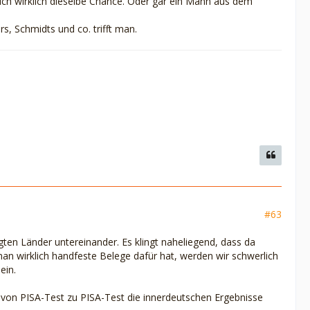
tuch wirklich dieselbe Chance. Oder gar ein Mann aus dem
, Schmidts und co. trifft man.
#63
igten Länder untereinander. Es klingt naheliegend, dass da
n wirklich handfeste Belege dafür hat, werden wir schwerlich
ein.
n von PISA-Test zu PISA-Test die innerdeutschen Ergebnisse