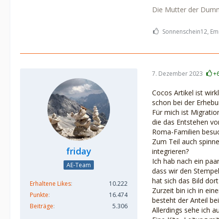
Die Mutter der Dumm
Sonnenschein12, Emm
7. Dezember 2023
+
Cocos Artikel ist wir
schon bei der Erhebu
Für mich ist Migratio
die das Entstehen von
Roma-Familien besuch
Zum Teil auch spinne
friday
integrieren?
Ich hab nach ein paar
AE-Team
dass wir den Stempel
hat sich das Bild dor
Erhaltene Likes
10.222
Zurzeit bin ich in ei
Punkte
16.474
besteht der Anteil b
Beiträge
5.306
Allerdings sehe ich 