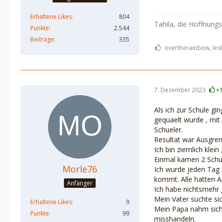
Erhaltene Likes
804
Tahila, die Hoffnung
Punkte
2.544
Beiträge
335
overtherainbow, lesl
7. Dezember 2023
+
Als ich zur Schule gi
gequaelt wurde , mit
Schueler.
Resultat war Ausgre
Ich bin ziemlich klein
Einmal kamen 2 Schue
Morle76
Ich wurde jeden Tag 
kommt. Alle hatten A
Anfänger
Ich habe nichtsmehr 
Mein Vater suchte si
Erhaltene Likes
9
Mein Papa nahm sich 
Punkte
99
misshandeln.