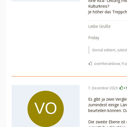
Eine Kita- Leitung m
Kulturkreis?
Je höher das Treppch
Liebe Grüße
Friday
Einmal editiert, zulet
overtherainbow, Fran
7. Dezember 2023
+
Es gibt ja zwei Vergl
zumindest einige Län
beurteilen können. Da
Die zweite Ebene ist