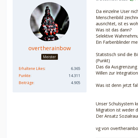
Da einzelne User nich
Menschenbild zeichne
ausrichtet, ist es w
Was ist das dann?
Selektive Wahrnehmu
Ein Farbenblinder mer
overtherainbow
Statistisch sind die
Meister
(Punkt)
Das da Ausgrenzung u
Erhaltene Likes
6.365
Willen zur Integratio
Punkte
14.311
Beiträge
4.905
Was ist denn jetzt fa
Unser Schulsystem kra
Migration ist weder 
Der Ansatz Sozialrau
vg von overtherainb