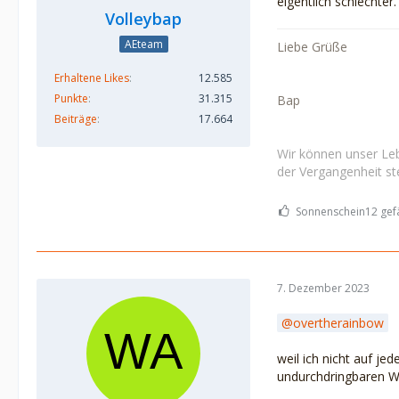
eigentlich schlechte
Volleybap
AEteam
Liebe Grüße
Erhaltene Likes
12.585
Punkte
31.315
Bap
Beiträge
17.664
Wir können unser Leb
der Vergangenheit ste
Sonnenschein12 gefä
7. Dezember 2023
overtherainbow
weil ich nicht auf j
undurchdringbaren W