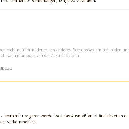
r. Trotz immenser Bemühungen, Dinge zu verändern.
en nicht neu formatieren, ein anderes Betriebssystem aufspielen und
llt, kann man positiv in die Zukunft blicken.
llt das.
edes "mimimi" reagieren werde. Weil das Ausmaß an Befindlichkeiten
ust verkommen ist.