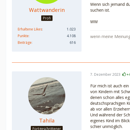
Wenn sich jemand dur
Wattwanderin
suchen ist.
Profi
WW
Erhaltene Likes
1.023
Punkte
4.108
wenn meine Meinung 
Beiträge
616
7. Dezember 2023
+
Für mich ist auch ein
von Kindern mit Schw
denen schon alles egal
deutschsprachigen Ki
ab vor allen Erzieher
Und während der Schul
Tahila
eigenes Kind im Blic
schier unmöglich.
Fortgeschrittener