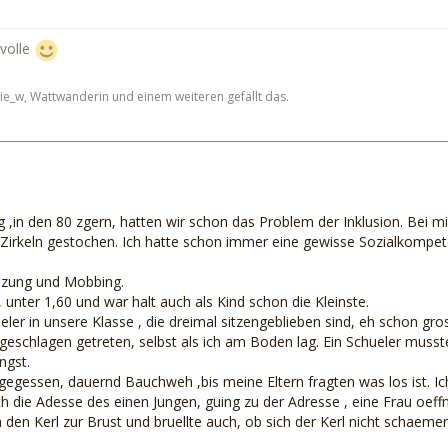
svolle
ie_w, Wattwanderin und einem weiteren gefällt das.
1
ng ,in den 80 zgern, hatten wir schon das Problem der Inklusion. Bei m
 Zirkeln gestochen. Ich hatte schon immer eine gewisse Sozialkompet
nzung und Mobbing.
 , unter 1,60 und war halt auch als Kind schon die Kleinste.
ler in unsere Klasse , die dreimal sitzengeblieben sind, eh schon gr
geschlagen getreten, selbst als ich am Boden lag. Ein Schueler musst
ngst.
gegessen, dauernd Bauchweh ,bis meine Eltern fragten was los ist. Ic
ch die Adesse des einen Jungen, guing zu der Adresse , eine Frau oeff
den Kerl zur Brust und bruellte auch, ob sich der Kerl nicht schaem