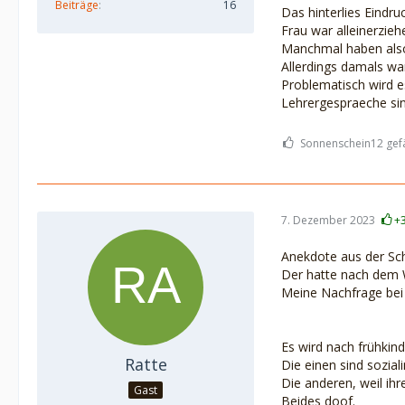
Beiträge
16
Das hinterlies Eindr
Frau war alleinerzieh
Manchmal haben also
Allerdings damals wa
Problematisch wird e
Lehrergespraeche sin
Sonnenschein12 gefä
7. Dezember 2023
+
Anekdote aus der Sc
Der hatte nach dem W
Meine Nachfrage bei d
Es wird nach frühkind
Ratte
Die einen sind soziali
Die anderen, weil ihr
Gast
Beides doof.