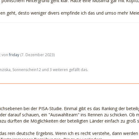
it polnischem Hintergrund geht klar. Hätte eine Muslima gar mit Kopf
en geht, desto weniger divers empfinde ich das und umso mehr Meiers
zt von
friday
(
7. Dezember 2023
)
ziska, Sonnenschein12 und 3 weiteren gefällt das.
1
eichsebenen bei der PISA-Studie. Einmal gibt es das Ranking der beteil
der darauf schauen, ein "Auswahlteam" ins Rennen zu schicken. Ob ma
zu dürften die Möglichkeiten der beteiligten Länder einfach zu groß s
 das rein deutsche Ergebnis. Wenn ich es recht verstehe, dann werde