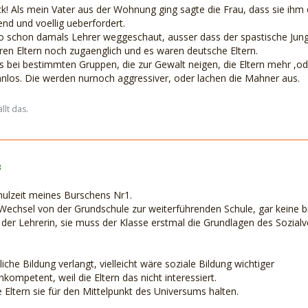
uck! Als mein Vater aus der Wohnung ging sagte die Frau, dass sie ihm
end und voellig ueberfordert.
 schon damals Lehrer weggeschaut, ausser dass der spastische Junge
ren Eltern noch zugaenglich und es waren deutsche Eltern.
s bei bestimmten Gruppen, die zur Gewalt neigen, die Eltern mehr ,od
nlos. Die werden nurnoch aggressiver, oder lachen die Mahner aus.
llt das.
3
hulzeit meines Burschens Nr1.
echsel von der Grundschule zur weiterführenden Schule, gar keine 
er Lehrerin, sie muss der Klasse erstmal die Grundlagen des Sozialver
liche Bildung verlangt, vielleicht wäre soziale Bildung wichtiger
nkompetent, weil die Eltern das nicht interessiert.
e Eltern sie für den Mittelpunkt des Universums halten.