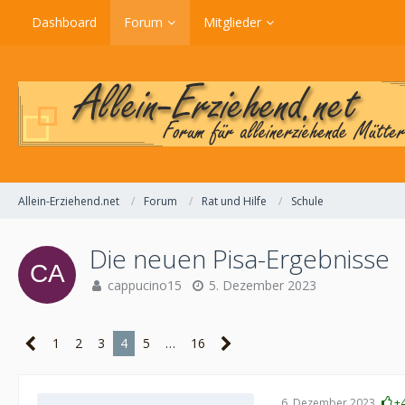
Dashboard
Forum
Mitglieder
Allein-Erziehend.net
Forum
Rat und Hilfe
Schule
Die neuen Pisa-Ergebnisse
cappucino15
5. Dezember 2023
1
2
3
4
5
…
16
6. Dezember 2023
+